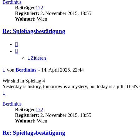
Berdinius
Beiträge:
172
Registriert:
2. November 2015, 18:55
Wohnort:
Wien
Re: Spieltagsbestätigung
Zitieren
Zitieren
Beitrag
von
Berdinius
»
14. April 2025, 22:44
Wir sind in Spieltag 4
Yesterday is history, tomorrow is a mystery, but today is a gift. Tha
Nach
oben
Berdinius
Beiträge:
172
Registriert:
2. November 2015, 18:55
Wohnort:
Wien
Re: Spieltagsbestätigung