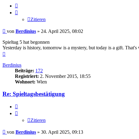
Zitieren
Zitieren
Beitrag
von
Berdinius
»
24. April 2025, 08:02
Spieltag 5 hat begonnen
Yesterday is history, tomorrow is a mystery, but today is a gift. Tha
Nach
oben
Berdinius
Beiträge:
172
Registriert:
2. November 2015, 18:55
Wohnort:
Wien
Re: Spieltagsbestätigung
Zitieren
Zitieren
Beitrag
von
Berdinius
»
30. April 2025, 09:13