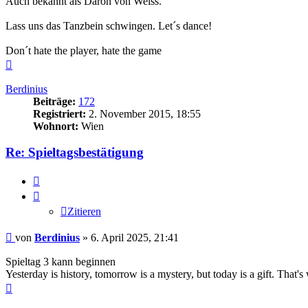
Auch bekannt als Daron von Weiss.
Lass uns das Tanzbein schwingen. Let´s dance!
Don´t hate the player, hate the game
Nach
oben
Berdinius
Beiträge:
172
Registriert:
2. November 2015, 18:55
Wohnort:
Wien
Re: Spieltagsbestätigung
Zitieren
Zitieren
Beitrag
von
Berdinius
»
6. April 2025, 21:41
Spieltag 3 kann beginnen
Yesterday is history, tomorrow is a mystery, but today is a gift. Tha
Nach
oben