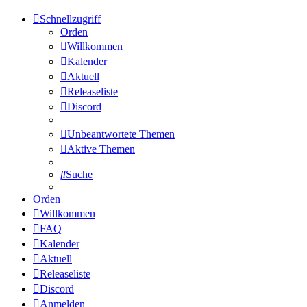
Schnellzugriff
Orden
Willkommen
Kalender
Aktuell
Releaseliste
Discord
Unbeantwortete Themen
Aktive Themen
Suche
Orden
Willkommen
FAQ
Kalender
Aktuell
Releaseliste
Discord
Anmelden