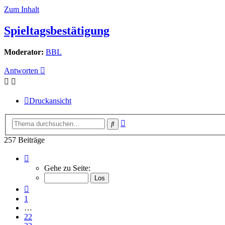
Zum Inhalt
Spieltagsbestätigung
Moderator:
BBL
Antworten
Druckansicht
Erweiterte
Suche
Suche
257 Beiträge
Seite
26
Gehe zu Seite:
von
26
Vorherige
1
…
22