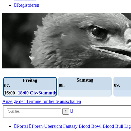
Registrieren
Wochen-Übersicht
Samstag
Freitag
08.
09.
07.
16:00
18:00 Civ-Stammtisch
Anzeige der Termine für heute ausschalten
Erweiterte
Suche
Suche
Portal
Foren-Übersicht
Fantasy
Blood Bowl
Blood Bull Lig