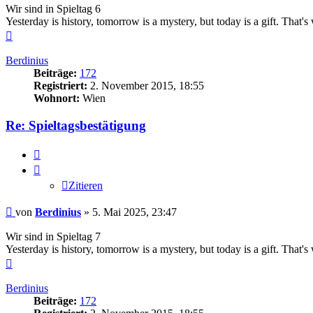
Wir sind in Spieltag 6
Yesterday is history, tomorrow is a mystery, but today is a gift. Tha
Nach
oben
Berdinius
Beiträge:
172
Registriert:
2. November 2015, 18:55
Wohnort:
Wien
Re: Spieltagsbestätigung
Zitieren
Zitieren
Beitrag
von
Berdinius
»
5. Mai 2025, 23:47
Wir sind in Spieltag 7
Yesterday is history, tomorrow is a mystery, but today is a gift. Tha
Nach
oben
Berdinius
Beiträge:
172