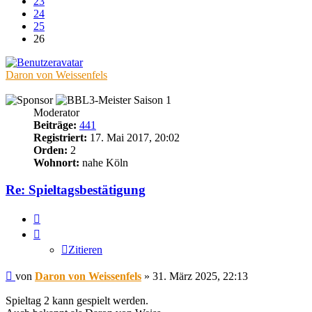
23
24
25
26
Daron von Weissenfels
Moderator
Beiträge:
441
Registriert:
17. Mai 2017, 20:02
Orden:
2
Wohnort:
nahe Köln
Re: Spieltagsbestätigung
Zitieren
Zitieren
Beitrag
von
Daron von Weissenfels
»
31. März 2025, 22:13
Spieltag 2 kann gespielt werden.