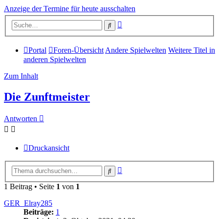
Anzeige der Termine für heute ausschalten
Erweiterte
Suche
Suche
Portal
Foren-Übersicht
Andere Spielwelten
Weitere Titel in
anderen Spielwelten
Zum Inhalt
Die Zunftmeister
Antworten
Druckansicht
Erweiterte
Suche
Suche
1 Beitrag • Seite
1
von
1
GER_Elray285
Beiträge:
1