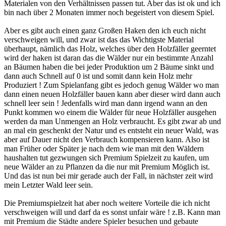
Materialen von den Verhältnissen passen tut. Aber das ist ok und ich
bin nach über 2 Monaten immer noch begeistert von diesem Spiel.
Aber es gibt auch einen ganz Großen Haken den ich euch nicht
verschweigen will, und zwar ist das das Wichtigste Material
überhaupt, nämlich das Holz, welches über den Holzfäller geerntet
wird der haken ist daran das die Wälder nur ein bestimmte Anzahl
an Bäumen haben die bei jeder Produktion um 2 Bäume sinkt und
dann auch Schnell auf 0 ist und somit dann kein Holz mehr
Produziert ! Zum Spielanfang gibt es jedoch genug Wälder wo man
dann einen neuen Holzfäller bauen kann aber dieser wird dann auch
schnell leer sein ! Jedenfalls wird man dann irgend wann an den
Punkt kommen wo einem die Wälder für neue Holzfäller ausgehen
werden da man Unmengen an Holz verbraucht. Es gibt zwar ab und
an mal ein geschenkt der Natur und es entsteht ein neuer Wald, was
aber auf Dauer nicht den Verbrauch kompensieren kann. Also ist
man Früher oder Später je nach dem wie man mit den Wäldern
haushalten tut gezwungen sich Premium Spielzeit zu kaufen, um
neue Wälder an zu Pflanzen da die nur mit Premium Möglich ist.
Und das ist nun bei mir gerade auch der Fall, in nächster zeit wird
mein Letzter Wald leer sein.
Die Premiumspielzeit hat aber noch weitere Vorteile die ich nicht
verschweigen will und darf da es sonst unfair wäre ! z.B. Kann man
mit Premium die Städte andere Spieler besuchen und gebaute