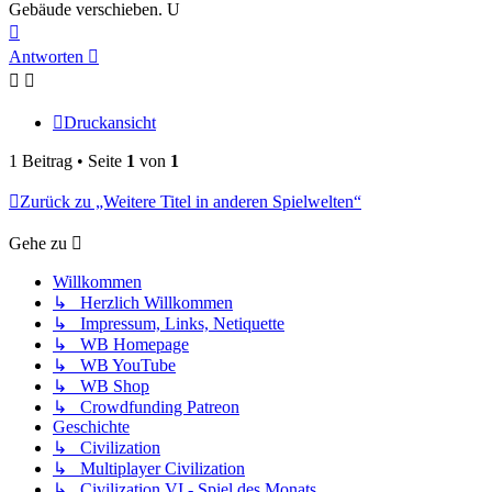
Gebäude verschieben. U
Nach
oben
Antworten
Druckansicht
1 Beitrag • Seite
1
von
1
Zurück zu „Weitere Titel in anderen Spielwelten“
Gehe zu
Willkommen
↳ Herzlich Willkommen
↳ Impressum, Links, Netiquette
↳ WB Homepage
↳ WB YouTube
↳ WB Shop
↳ Crowdfunding Patreon
Geschichte
↳ Civilization
↳ Multiplayer Civilization
↳ Civilization VI - Spiel des Monats