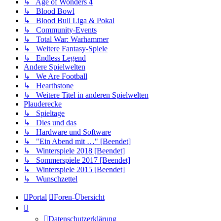
↳ Age of Wonders 4
↳ Blood Bowl
↳ Blood Bull Liga & Pokal
↳ Community-Events
↳ Total War: Warhammer
↳ Weitere Fantasy-Spiele
↳ Endless Legend
Andere Spielwelten
↳ We Are Football
↳ Hearthstone
↳ Weitere Titel in anderen Spielwelten
Plauderecke
↳ Spieltage
↳ Dies und das
↳ Hardware und Software
↳ "Ein Abend mit …" [Beendet]
↳ Winterspiele 2018 [Beendet]
↳ Sommerspiele 2017 [Beendet]
↳ Winterspiele 2015 [Beendet]
↳ Wunschzettel
Portal
Foren-Übersicht
Datenschutzerklärung