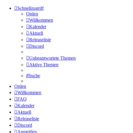
Schnellzugriff
Orden
Willkommen
Kalender
Aktuell
Releaseliste
Discord
Unbeantwortete Themen
Aktive Themen
Suche
Orden
Willkommen
FAQ
Kalender
Aktuell
Releaseliste
Discord
Anmelden