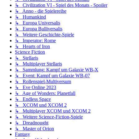
↳ Civilization VI - Spiel des Monats - Spoiler
↳ Anno - die Spielereihe
↳ Humankind
↳ Europa Universalis
↳ Europa Bulliversalis
↳ Weitere Geschichte-Spiele
↳ Imperator: Rome
↳ Hearts of Iron
Science Fiction
↳ Stellaris
↳ Multiplayer Stellaris
↳ Sammlung: Kampf um Galaxie WB-X
↳ Event: Kampf um Galaxie WB-07
↳ Rollenspiel-Multiversum
↳ Eve Online 2023
↳ Age of Wonders: Planetfall
↳ Endless Space
↳ XCOM und XCOM 2
↳ Multiplayer XCOM und XCOM 2
↳ Weitere Science-Fiction-Spiele
↳ Dreadnought
↳ Master of Orion
Fantasy