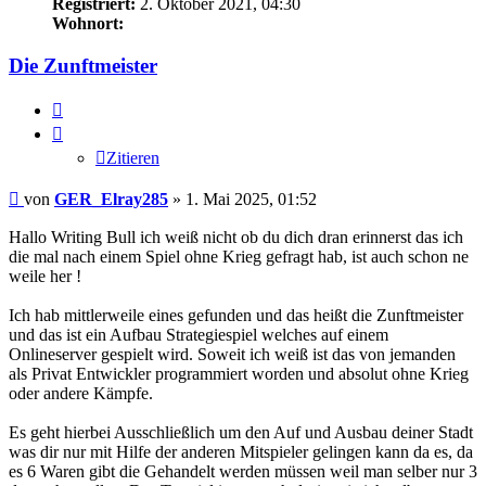
Registriert:
2. Oktober 2021, 04:30
Wohnort:
Die Zunftmeister
Zitieren
Zitieren
Beitrag
von
GER_Elray285
»
1. Mai 2025, 01:52
Hallo Writing Bull ich weiß nicht ob du dich dran erinnerst das ich
die mal nach einem Spiel ohne Krieg gefragt hab, ist auch schon ne
weile her !
Ich hab mittlerweile eines gefunden und das heißt die Zunftmeister
und das ist ein Aufbau Strategiespiel welches auf einem
Onlineserver gespielt wird. Soweit ich weiß ist das von jemanden
als Privat Entwickler programmiert worden und absolut ohne Krieg
oder andere Kämpfe.
Es geht hierbei Ausschließlich um den Auf und Ausbau deiner Stadt
was dir nur mit Hilfe der anderen Mitspieler gelingen kann da es, da
es 6 Waren gibt die Gehandelt werden müssen weil man selber nur 3