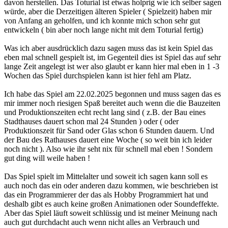
davon herstellen. Das Toturial ist etwas holprig wie ich selber sagen
würde, aber die Derzeitigen älteren Spieler ( Spielzeit) haben mir
von Anfang an geholfen, und ich konnte mich schon sehr gut
entwickeln ( bin aber noch lange nicht mit dem Toturial fertig)
Was ich aber ausdrücklich dazu sagen muss das ist kein Spiel das
eben mal schnell gespielt ist, im Gegenteil dies ist Spiel das auf sehr
lange Zeit angelegt ist wer also glaubt er kann hier mal eben in 1 -3
Wochen das Spiel durchspielen kann ist hier fehl am Platz.
Ich habe das Spiel am 22.02.2025 begonnen und muss sagen das es
mir immer noch riesigen Spaß bereitet auch wenn die die Bauzeiten
und Produktionszeiten echt recht lang sind ( z.B. der Bau eines
Stadthauses dauert schon mal 24 Stunden ) oder ( oder
Produktionszeit für Sand oder Glas schon 6 Stunden dauern. Und
der Bau des Rathauses dauert eine Woche ( so weit bin ich leider
noch nicht ). Also wie ihr seht nix für schnell mal eben ! Sondern
gut ding will weile haben !
Das Spiel spielt im Mittelalter und soweit ich sagen kann soll es
auch noch das ein oder anderen dazu kommen, wie beschrieben ist
das ein Programmierer der das als Hobby Programmiert hat und
deshalb gibt es auch keine großen Animationen oder Soundeffekte.
Aber das Spiel läuft soweit schlüssig und ist meiner Meinung nach
auch gut durchdacht auch wenn nicht alles an Verbrauch und