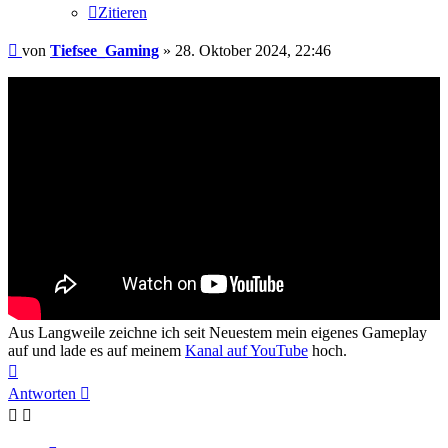
Zitieren
Beitrag
von
Tiefsee_Gaming
»
28. Oktober 2024, 22:46
Aus Langweile zeichne ich seit Neuestem mein eigenes Gameplay
auf und lade es auf meinem
Kanal auf YouTube
hoch.
Nach
oben
Antworten