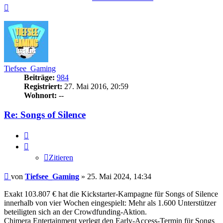
Nach
oben
Tiefsee_Gaming
Beiträge:
984
Registriert:
27. Mai 2016, 20:59
Wohnort:
--
Re: Songs of Silence
Zitieren
Zitieren
Beitrag
von
Tiefsee_Gaming
»
25. Mai 2024, 14:34
Exakt 103.807 € hat die Kickstarter-Kampagne für Songs of Silence
innerhalb von vier Wochen eingespielt: Mehr als 1.600 Unterstützer
beteiligten sich an der Crowdfunding-Aktion.
Chimera Entertainment verlegt den Early-Access-Termin für Songs