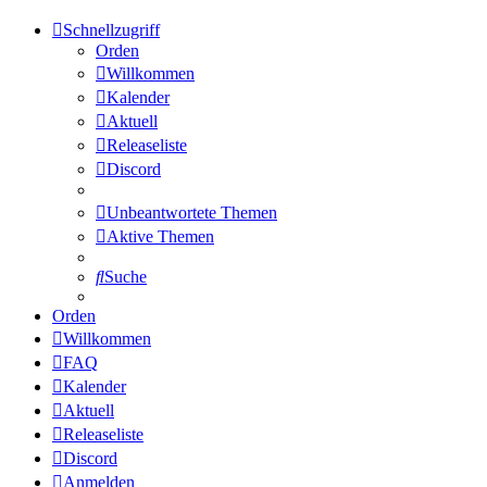
Schnellzugriff
Orden
Willkommen
Kalender
Aktuell
Releaseliste
Discord
Unbeantwortete Themen
Aktive Themen
Suche
Orden
Willkommen
FAQ
Kalender
Aktuell
Releaseliste
Discord
Anmelden