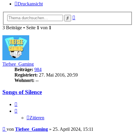
Druckansicht
Erweiterte
Suche
Suche
3 Beiträge • Seite
1
von
1
Tiefsee_Gaming
Beiträge:
984
Registriert:
27. Mai 2016, 20:59
Wohnort:
--
Songs of Silence
Zitieren
Zitieren
Beitrag
von
Tiefsee_Gaming
»
25. April 2024, 15:11