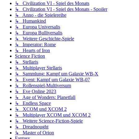
↳ Civilization VI - Spiel des Monats
↳ Civilization VI - Spiel des Monats - Spoiler
↳ Anno - die Spielereihe
↳ Humankind
↳ Europa Universalis
↳ Europa Bulliversalis
↳ Weitere Geschichte-Spiele
↳ Imperator: Rome
↳ Hearts of Iron
Science Fiction
↳ Stellaris
↳ Multiplayer Stellaris
↳ Sammlung: Kampf um Galaxie WB-X
↳ Event: Kampf um Galaxie WB-07
↳ Rollenspiel-Multiversum
↳ Eve Online 2023
↳ Age of Wonders: Planetfall
↳ Endless Space
↳ XCOM und XCOM 2
↳ Multiplayer XCOM und XCOM 2
↳ Weitere Science-Fiction-Spiele
↳ Dreadnought
↳ Master of Orion
Fantasy