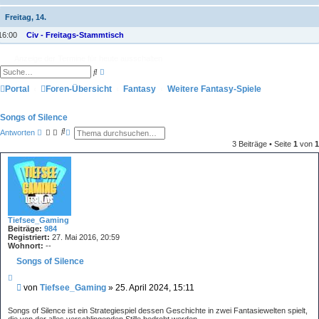
Freitag, 14.
16:00
Civ - Freitags-Stammtisch
Anzeige der Termine für heute ausschalten
E
S
r
u
w
Portal
Foren-Übersicht
c
Fantasy
Weitere Fantasy-Spiele
e
h
i
e
t
Songs of Silence
e
r
S
E
Antworten
t
u
r
3 Beiträge • Seite
1
von
1
e
c
w
S
h
e
u
e
i
c
t
h
e
e
r
t
e
S
Tiefsee_Gaming
u
Beiträge:
984
c
Registriert:
27. Mai 2016, 20:59
h
Wohnort:
--
e
Songs of Silence
Z
i
B
von
Tiefsee_Gaming
»
25. April 2024, 15:11
t
e
i
i
e
Songs of Silence ist ein Strategiespiel dessen Geschichte in zwei Fantasiewelten spielt,
r
t
die von der alles verschlingenden Stille bedroht werden.