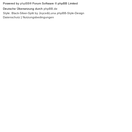
Powered by
phpBB
® Forum Software © phpBB Limited
Deutsche Übersetzung durch
phpBB.de
Style: Black-Silver-Split by Joyce&Luna
phpBB-Style-Design
Datenschutz
|
Nutzungsbedingungen