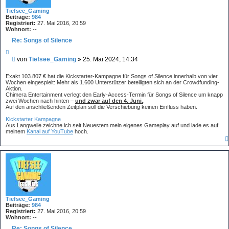
Tiefsee_Gaming
Beiträge:
984
Registriert:
27. Mai 2016, 20:59
Wohnort:
--
Re: Songs of Silence
Z
i
B
von
Tiefsee_Gaming
»
25. Mai 2024, 14:34
t
e
i
i
e
Exakt 103.807 € hat die Kickstarter-Kampagne für Songs of Silence innerhalb von vier
r
t
Wochen eingespielt: Mehr als 1.600 Unterstützer beteiligten sich an der Crowdfunding-
e
Aktion.
r
n
Chimera Entertainment verlegt den Early-Access-Termin für Songs of Silence um knapp
a
zwei Wochen nach hinten –
und zwar auf den 4. Juni.
.
g
Auf den anschließenden Zeitplan soll die Verschiebung keinen Einfluss haben.
Kickstarter Kampagne
Aus Langweile zeichne ich seit Neuestem mein eigenes Gameplay auf und lade es auf
meinem
Kanal auf YouTube
hoch.
Tiefsee_Gaming
Beiträge:
984
Registriert:
27. Mai 2016, 20:59
Wohnort:
--
Re: Songs of Silence