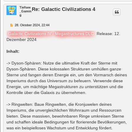
Tiefsee
Re: Galactic Civilizations 4
_Gamin
g
B
28. Oktober 2024, 22:44
e
i
Galactic Civilizations IV - Megastructures DLC
Release: 12.
t
Dezember 2024
r
a
g
Inhalt:
-> Dyson-Sphären: Nutze die ultimative Kraft der Sterne mit
Dyson-Sphären. Diese kolossalen Strukturen umhüllen ganze
Sterne und fangen deren Energie ein, um den Vormarsch deines
Imperiums durch das Universum zu befeuern. Verwende diese
Energie, um mächtige Megastrukturen zu unterstützen und die
Kontrolle über die Galaxis zu übernehmen.
-> Ringwelten: Baue Ringwelten, die Kronjuwelen deines
Imperiums, die unvergleichlichen Wohnraum und Ressourcen
bieten. Diese massiven, bewohnbaren Ringe umkreisen Sterne
und schaffen ideale Bedingungen für florierende Bevölkerungen,
was ein beispielloses Wachstum und Entwicklung fördert.