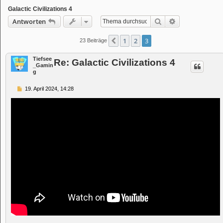
Galactic Civilizations 4
Suche
Erweiterte Suc
Antworten
1
2
3
Vorherige
23 Beiträge
Tiefsee
Re: Galactic Civilizations 4
_Gamin
g
B
19. April 2024, 14:28
e
i
t
r
a
g