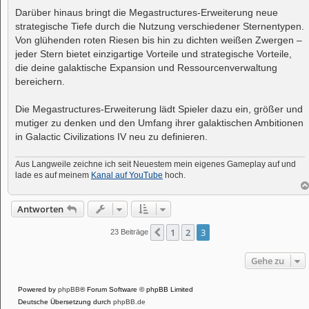
Darüber hinaus bringt die Megastructures-Erweiterung neue
strategische Tiefe durch die Nutzung verschiedener Sternentypen.
Von glühenden roten Riesen bis hin zu dichten weißen Zwergen –
jeder Stern bietet einzigartige Vorteile und strategische Vorteile,
die deine galaktische Expansion und Ressourcenverwaltung
bereichern.
Die Megastructures-Erweiterung lädt Spieler dazu ein, größer und
mutiger zu denken und den Umfang ihrer galaktischen Ambitionen
in Galactic Civilizations IV neu zu definieren.
Aus Langweile zeichne ich seit Neuestem mein eigenes Gameplay auf und
lade es auf meinem
Kanal auf YouTube
hoch.
Antworten
1
2
3
Vorherige
23 Beiträge
Gehe zu
Powered by
phpBB
® Forum Software © phpBB Limited
Deutsche Übersetzung durch
phpBB.de