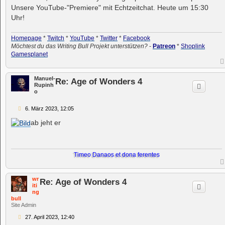
Unsere YouTube-"Premiere" mit Echtzeitchat. Heute um 15:30
Uhr!
Homepage
*
Twitch
*
YouTube
*
Twitter
*
Facebook
Möchtest du das Writing Bull Projekt unterstützen?
-
Patreon
*
Shoplink
Gamesplanet
Manuel-
Re: Age of Wonders 4
Rupinh
o
B
6. März 2023, 12:05
e
i
ab jeht er
t
r
a
g
Timeo Danaos et dona ferentes
wr
Re: Age of Wonders 4
iti
ng
bull
Site Admin
B
27. April 2023, 12:40
e