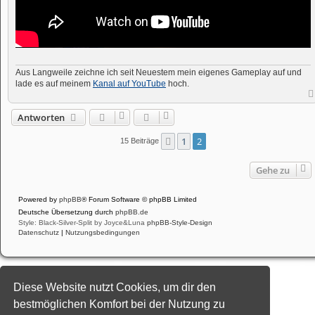
Aus Langweile zeichne ich seit Neuestem mein eigenes Gameplay auf und
lade es auf meinem
Kanal auf YouTube
hoch.
Antworten
1
2
Vorherige
15 Beiträge
Gehe zu
Powered by
phpBB
® Forum Software © phpBB Limited
Deutsche Übersetzung durch
phpBB.de
Style: Black-Silver-Split by Joyce&Luna
phpBB-Style-Design
Datenschutz
|
Nutzungsbedingungen
Diese Website nutzt Cookies, um dir den
bestmöglichen Komfort bei der Nutzung zu