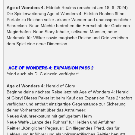
Age of Wonders 4:
Eldritch Realms (erscheint am 18. 6. 2024)
Die Spielerweiterung Age of Wonders 4: Eldritch Realms öffnet
Portale zu Reichen voller arkaner Wunder und unaussprechlicher
Schrecken. Neue Mächte bedrohen die Herrschaft der Godir von
Magierhafen. Neue Story-Inhalte, seltsame Monster, neue
Merkmale für Völker sowie magische Reiche und Orte verleihen
dem Spiel eine neue Dimension.
AGE OF WONDERS 4: EXPANSION PASS 2
*sind auch als DLC einzeln verfügbar*
Age of Wonders 4:
Herald of Glory
Beginne deine nächste Reise jetzt mit Age of Wonders 4: Herald
of Glory! Dieses Paket ist beim Kauf des Expansion Pass 2* sofort
verfügbar und enthält einzigartige Gegenstände zur Sicherung
deiner Vorherrschaft über das Astralmeer:
Neues Anführerkostüm mit geflügeltem Helm
Neue Waffe „Lanze des Ruhms“ für Helden und Anführer
Reittier „Königlicher Pegasus“: Ein fliegendes Pferd, das für
Helden und Anführer und als volksspezifisches Reittier benutzt