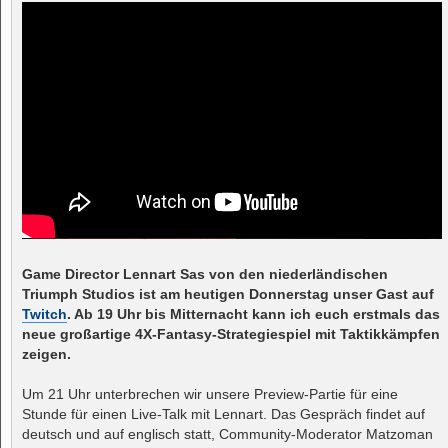
i
t
r
a
g
Game Director Lennart Sas von den niederländischen
Triumph Studios ist am heutigen Donnerstag unser Gast auf
Twitch
. Ab 19 Uhr bis Mitternacht kann ich euch erstmals das
neue großartige 4X-Fantasy-Strategiespiel mit Taktikkämpfen
zeigen.
Um 21 Uhr unterbrechen wir unsere Preview-Partie für eine
Stunde für einen Live-Talk mit Lennart. Das Gespräch findet auf
deutsch und auf englisch statt, Community-Moderator Matzoman