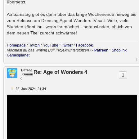
übersetzt.
Ab Samstag gibt es dann über das lange Wochenende hinweg bis
zum Release am Dienstag Age of Wonders IV satt. Viele, viele
Stunden könnt ihr - wenn ihr möchtet - herausfinden, ob ich von
dem neuen Titel zurecht schwärme!
Homepage
*
Twitch
*
YouTube
*
Twitter
*
Facebook
Möchtest du das Writing Bull Projekt unterstützen?
-
Patreon
*
Shoplink
Gamesplanet
Tiefsee
Re: Age of Wonders 4
_Gamin
g
B
22. Juni 2024, 21:34
e
i
t
r
a
g