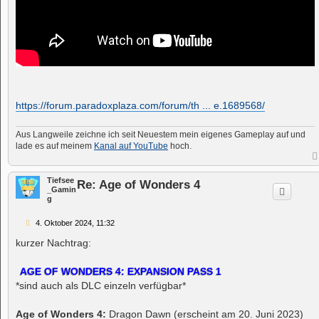
https://forum.paradoxplaza.com/forum/th ... e.1689568/
Aus Langweile zeichne ich seit Neuestem mein eigenes Gameplay auf und
lade es auf meinem
Kanal auf YouTube
hoch.
Tiefsee
Re: Age of Wonders 4
_Gamin
g
B
4. Oktober 2024, 11:32
e
i
kurzer Nachtrag:
t
r
a
AGE OF WONDERS 4: EXPANSION PASS 1
g
*sind auch als DLC einzeln verfügbar*
Age of Wonders 4:
Dragon Dawn (erscheint am 20. Juni 2023)