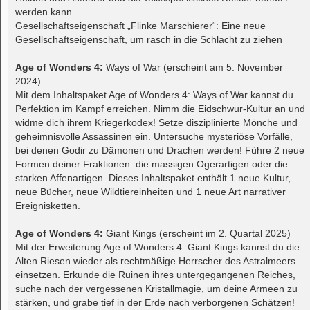
werden kann
Gesellschaftseigenschaft „Flinke Marschierer“: Eine neue
Gesellschaftseigenschaft, um rasch in die Schlacht zu ziehen
Age of Wonders 4:
Ways of War (erscheint am 5. November
2024)
Mit dem Inhaltspaket Age of Wonders 4: Ways of War kannst du
Perfektion im Kampf erreichen. Nimm die Eidschwur-Kultur an und
widme dich ihrem Kriegerkodex! Setze disziplinierte Mönche und
geheimnisvolle Assassinen ein. Untersuche mysteriöse Vorfälle,
bei denen Godir zu Dämonen und Drachen werden! Führe 2 neue
Formen deiner Fraktionen: die massigen Ogerartigen oder die
starken Affenartigen. Dieses Inhaltspaket enthält 1 neue Kultur,
neue Bücher, neue Wildtiereinheiten und 1 neue Art narrativer
Ereignisketten.
Age of Wonders 4:
Giant Kings (erscheint im 2. Quartal 2025)
Mit der Erweiterung Age of Wonders 4: Giant Kings kannst du die
Alten Riesen wieder als rechtmäßige Herrscher des Astralmeers
einsetzen. Erkunde die Ruinen ihres untergegangenen Reiches,
suche nach der vergessenen Kristallmagie, um deine Armeen zu
stärken, und grabe tief in der Erde nach verborgenen Schätzen!