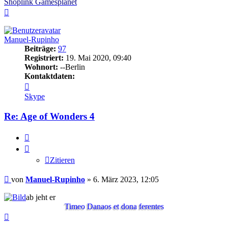
Shoplink Gamesplanet
Nach
oben
Manuel-Rupinho
Beiträge:
97
Registriert:
19. Mai 2020, 09:40
Wohnort:
--Berlin
Kontaktdaten:
Kontaktdaten
von
Skype
Manuel-
Rupinho
Re: Age of Wonders 4
Zitieren
Zitieren
Beitrag
von
Manuel-Rupinho
»
6. März 2023, 12:05
ab jeht er
Timeo Danaos et dona ferentes
Nach
oben