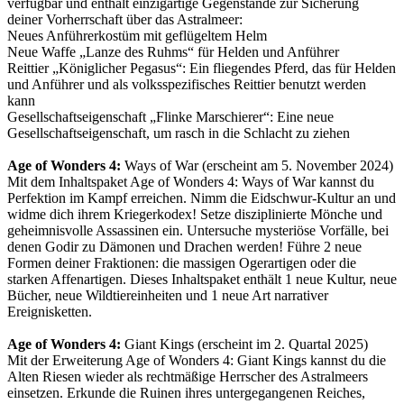
verfügbar und enthält einzigartige Gegenstände zur Sicherung
deiner Vorherrschaft über das Astralmeer:
Neues Anführerkostüm mit geflügeltem Helm
Neue Waffe „Lanze des Ruhms“ für Helden und Anführer
Reittier „Königlicher Pegasus“: Ein fliegendes Pferd, das für Helden
und Anführer und als volksspezifisches Reittier benutzt werden
kann
Gesellschaftseigenschaft „Flinke Marschierer“: Eine neue
Gesellschaftseigenschaft, um rasch in die Schlacht zu ziehen
Age of Wonders 4:
Ways of War (erscheint am 5. November 2024)
Mit dem Inhaltspaket Age of Wonders 4: Ways of War kannst du
Perfektion im Kampf erreichen. Nimm die Eidschwur-Kultur an und
widme dich ihrem Kriegerkodex! Setze disziplinierte Mönche und
geheimnisvolle Assassinen ein. Untersuche mysteriöse Vorfälle, bei
denen Godir zu Dämonen und Drachen werden! Führe 2 neue
Formen deiner Fraktionen: die massigen Ogerartigen oder die
starken Affenartigen. Dieses Inhaltspaket enthält 1 neue Kultur, neue
Bücher, neue Wildtiereinheiten und 1 neue Art narrativer
Ereignisketten.
Age of Wonders 4:
Giant Kings (erscheint im 2. Quartal 2025)
Mit der Erweiterung Age of Wonders 4: Giant Kings kannst du die
Alten Riesen wieder als rechtmäßige Herrscher des Astralmeers
einsetzen. Erkunde die Ruinen ihres untergegangenen Reiches,