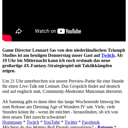
Game Director Lennart Sas von den niederländischen Triumph
Studios ist am heutigen Donnerstag unser Gast auf
Twitch
. Ab
19 Uhr bis Mitternacht kann ich euch erstmals das neue
großartige 4X-Fantasy-Strategiespiel mit Taktikkämpfen
zeigen.
Um 21 Uhr unterbrechen wir unsere Preview-Partie für eine Stunde
für einen Live-Talk mit Lennart. Das Gespräch findet auf deutsch
und auf englisch statt, Community-Moderator Matzoman übersetzt.
Ab Samstag gibt es dann über das lange Wochenende hinweg bis
zum Release am Dienstag Age of Wonders IV satt. Viele, viele
Stunden könnt ihr - wenn ihr möchtet - herausfinden, ob ich von
dem neuen Titel zurecht schwärme!
Homepage
*
Twitch
*
YouTube
*
Twitter
*
Facebook
Möchtest du das Writing Bull Projekt unterstützen?
-
Patreon
*