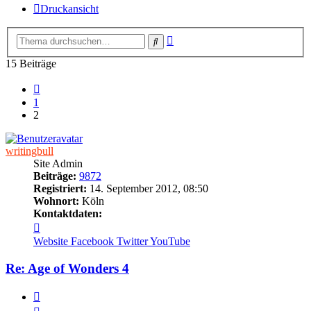
Druckansicht
Erweiterte
Suche
Suche
15 Beiträge
Vorherige
1
2
writingbull
Site Admin
Beiträge:
9872
Registriert:
14. September 2012, 08:50
Wohnort:
Köln
Kontaktdaten:
Kontaktdaten
von
Website
Facebook
Twitter
YouTube
writingbull
Re: Age of Wonders 4
Zitieren