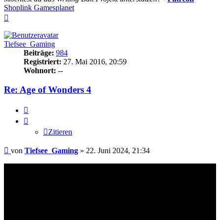
Shoplink Gamesplanet
Nach
oben
Tiefsee_Gaming
Beiträge:
984
Registriert:
27. Mai 2016, 20:59
Wohnort:
--
Re: Age of Wonders 4
Zitieren
Zitieren
Beitrag
von
Tiefsee_Gaming
»
22. Juni 2024, 21:34