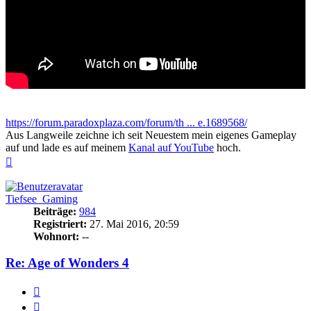
https://forum.paradoxplaza.com/forum/th ... e.1689568/
Aus Langweile zeichne ich seit Neuestem mein eigenes Gameplay
auf und lade es auf meinem
Kanal auf YouTube
hoch.
Nach
oben
Tiefsee_Gaming
Beiträge:
984
Registriert:
27. Mai 2016, 20:59
Wohnort:
--
Re: Age of Wonders 4
Zitieren