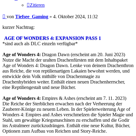
Zitieren
Beitrag
von
Tiefsee_Gaming
»
4. Oktober 2024, 11:32
kurzer Nachtrag:
AGE OF WONDERS 4: EXPANSION PASS 1
*sind auch als DLC einzeln verfügbar*
Age of Wonders 4:
Dragon Dawn (erscheint am 20. Juni 2023)
Nutze die Macht der uralten Drachenfürsten mit dem Inhaltspaket
Age of Wonders 4: Dragon Dawn. Lenke von deinem Drachenthron
aus Reiche, die von reptilienartigen Lakaien bewohnt werden, und
entwickle dein Volk mithilfe von Drachenmagie zu
Drachenhybriden weiter. Enthält einen neuen Drachenherrscher,
eine Reptiliengestalt und neue Bücher.
Age of Wonders 4:
Empires & Ashes (erscheint am 7. 11. 2023)
Die Reiche der Sterblichen erwachen nach der Verheerung der
Zauberer-Könige zu neuem Leben. In der Spielerweiterung Age of
Wonders 4: Empires and Ashes verschmelzen die Spieler Magie und
Stahl, um gewaltige Kriegsmaschinen zu erschaffen und die Godir
ins Astralmeer zurückzudrängen. Enthält eine neue Kultur, Bücher,
Optionen zum Aufbau von Reichen und Story-Reiche.