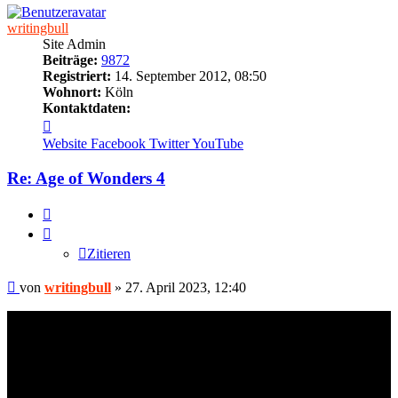
writingbull
Site Admin
Beiträge:
9872
Registriert:
14. September 2012, 08:50
Wohnort:
Köln
Kontaktdaten:
Kontaktdaten
von
Website
Facebook
Twitter
YouTube
writingbull
Re: Age of Wonders 4
Zitieren
Zitieren
Beitrag
von
writingbull
»
27. April 2023, 12:40