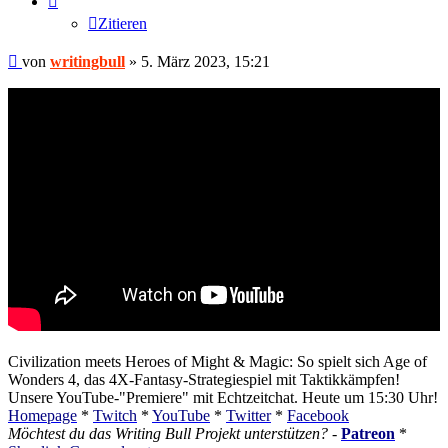
Zitieren
Beitrag
von
writingbull
»
5. März 2023, 15:21
Civilization meets Heroes of Might & Magic: So spielt sich Age of
Wonders 4, das 4X-Fantasy-Strategiespiel mit Taktikkämpfen!
Unsere YouTube-"Premiere" mit Echtzeitchat. Heute um 15:30 Uhr!
Homepage
*
Twitch
*
YouTube
*
Twitter
*
Facebook
Möchtest du das Writing Bull Projekt unterstützen?
-
Patreon
*