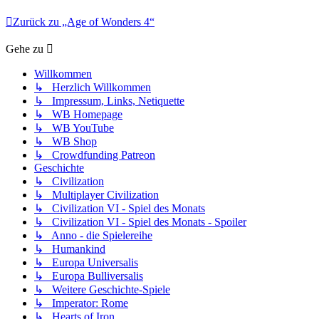
Zurück zu „Age of Wonders 4“
Gehe zu
Willkommen
↳ Herzlich Willkommen
↳ Impressum, Links, Netiquette
↳ WB Homepage
↳ WB YouTube
↳ WB Shop
↳ Crowdfunding Patreon
Geschichte
↳ Civilization
↳ Multiplayer Civilization
↳ Civilization VI - Spiel des Monats
↳ Civilization VI - Spiel des Monats - Spoiler
↳ Anno - die Spielereihe
↳ Humankind
↳ Europa Universalis
↳ Europa Bulliversalis
↳ Weitere Geschichte-Spiele
↳ Imperator: Rome
↳ Hearts of Iron