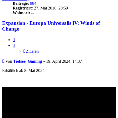
Beiträge:
984
Registriert:
27. Mai 2016, 20:59
Wohnort:
--
Expansion - Europa Universalis IV: Winds of
Change
Zitieren
Zitieren
Beitrag
von
Tiefsee_Gaming
»
19. April 2024, 14:37
Erhältlich ab 8. Mai 2024