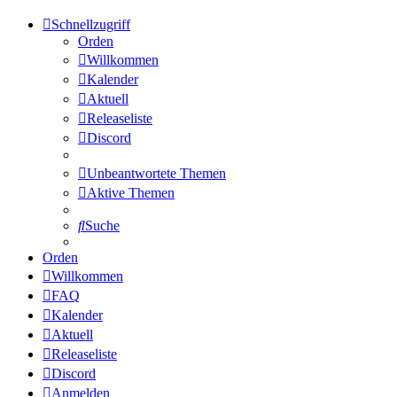
Schnellzugriff
Orden
Willkommen
Kalender
Aktuell
Releaseliste
Discord
Unbeantwortete Themen
Aktive Themen
Suche
Orden
Willkommen
FAQ
Kalender
Aktuell
Releaseliste
Discord
Anmelden