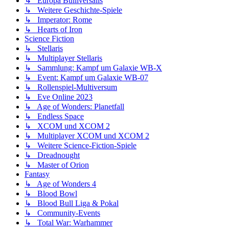
↳ Europa Bulliversalis
↳ Weitere Geschichte-Spiele
↳ Imperator: Rome
↳ Hearts of Iron
Science Fiction
↳ Stellaris
↳ Multiplayer Stellaris
↳ Sammlung: Kampf um Galaxie WB-X
↳ Event: Kampf um Galaxie WB-07
↳ Rollenspiel-Multiversum
↳ Eve Online 2023
↳ Age of Wonders: Planetfall
↳ Endless Space
↳ XCOM und XCOM 2
↳ Multiplayer XCOM und XCOM 2
↳ Weitere Science-Fiction-Spiele
↳ Dreadnought
↳ Master of Orion
Fantasy
↳ Age of Wonders 4
↳ Blood Bowl
↳ Blood Bull Liga & Pokal
↳ Community-Events
↳ Total War: Warhammer