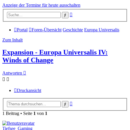
Anzeige der Termine für heute ausschalten
Erweiterte
Suche
Suche
Portal
Foren-Übersicht
Geschichte
Europa Universalis
Zum Inhalt
Expansion - Europa Universalis IV:
Winds of Change
Antworten
Druckansicht
Erweiterte
Suche
Suche
1 Beitrag • Seite
1
von
1
Tiefsee_Gaming