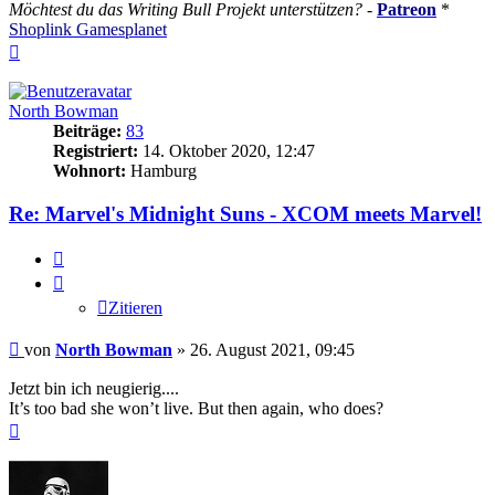
Möchtest du das Writing Bull Projekt unterstützen?
-
Patreon
*
Shoplink Gamesplanet
Nach
oben
North Bowman
Beiträge:
83
Registriert:
14. Oktober 2020, 12:47
Wohnort:
Hamburg
Re: Marvel's Midnight Suns - XCOM meets Marvel!
Zitieren
Zitieren
Beitrag
von
North Bowman
»
26. August 2021, 09:45
Jetzt bin ich neugierig....
It’s too bad she won’t live. But then again, who does?
Nach
oben