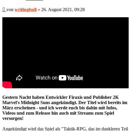
Beitrag
von
writingbull
»
26. August 2021, 09:28
Gestern Nacht haben Entwickler Firaxis und Publisher 2K
Marvel's Midnight Suns angekündigt. Der Titel wird bereits im
März erscheinen - und ich werde euch bis dahin mit Infos,
Videos und zum Release hin auch mit Streams zum Spiel
versorgen!
Angekündigt wird das Spiel als "Taktik-RPG, das im dunkleren Teil