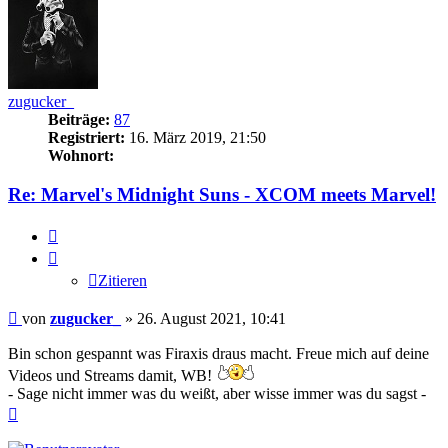
zugucker_
Beiträge:
87
Registriert:
16. März 2019, 21:50
Wohnort:
Re: Marvel's Midnight Suns - XCOM meets Marvel!
Zitieren
Zitieren
Beitrag
von
zugucker_
»
26. August 2021, 10:41
Bin schon gespannt was Firaxis draus macht. Freue mich auf deine
Videos und Streams damit, WB!
- Sage nicht immer was du weißt, aber wisse immer was du sagst -
Nach
oben