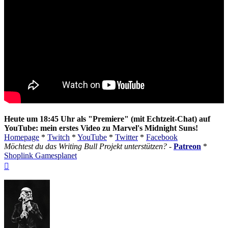
Heute um 18:45 Uhr als "Premiere" (mit Echtzeit-Chat) auf
YouTube: mein erstes Video zu Marvel's Midnight Suns!
Homepage
*
Twitch
*
YouTube
*
Twitter
*
Facebook
Möchtest du das Writing Bull Projekt unterstützen?
-
Patreon
*
Shoplink Gamesplanet
Nach
oben