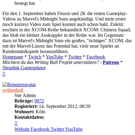
besiegt hat.
Für den 1. September haben Firaxis und 2K die ersten Gameplay-
Videos zu Marvel's Midnight Suns angekündigt. Und mein erstes
(noch kurzes) Video zum Spiel kommt auch schon bald. Zuletzt
erschien in der XCOM-Reihe bekanntlich XCOM: Chimera Squad,
das bloß ein kleiner Auskoppler in der Reihe war. Im Gegensatz
dazu ist Marvel's Midnight Suns ein großes, "richtiges" XCOM, das
mit der Marvel-Lizenz das Potential hat, viele neue Spieler an
Rundentaktikspiele heranzuführen.
Homepage
*
Twitch
*
YouTube
*
Twitter
*
Facebook
Möchtest du das Writing Bull Projekt unterstützen?
-
Patreon
*
Shoplink Gamesplanet
Nach
oben
writingbull
Site Admin
Beiträge:
9872
Registriert:
14. September 2012, 08:50
Wohnort:
Köln
Kontaktdaten:
Kontaktdaten
von
Website
Facebook
Twitter
YouTube
writingbull