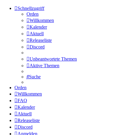
Schnellzugriff
Orden
Willkommen
Kalender
Aktuell
Releaseliste
Discord
Unbeantwortete Themen
Aktive Themen
Suche
Orden
Willkommen
FAQ
Kalender
Aktuell
Releaseliste
Discord
Anmelden