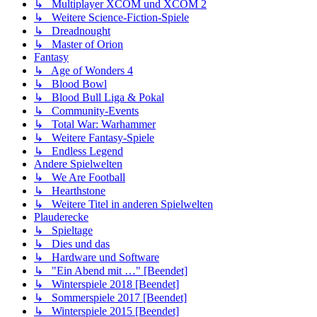
↳ Multiplayer XCOM und XCOM 2
↳ Weitere Science-Fiction-Spiele
↳ Dreadnought
↳ Master of Orion
Fantasy
↳ Age of Wonders 4
↳ Blood Bowl
↳ Blood Bull Liga & Pokal
↳ Community-Events
↳ Total War: Warhammer
↳ Weitere Fantasy-Spiele
↳ Endless Legend
Andere Spielwelten
↳ We Are Football
↳ Hearthstone
↳ Weitere Titel in anderen Spielwelten
Plauderecke
↳ Spieltage
↳ Dies und das
↳ Hardware und Software
↳ "Ein Abend mit …" [Beendet]
↳ Winterspiele 2018 [Beendet]
↳ Sommerspiele 2017 [Beendet]
↳ Winterspiele 2015 [Beendet]