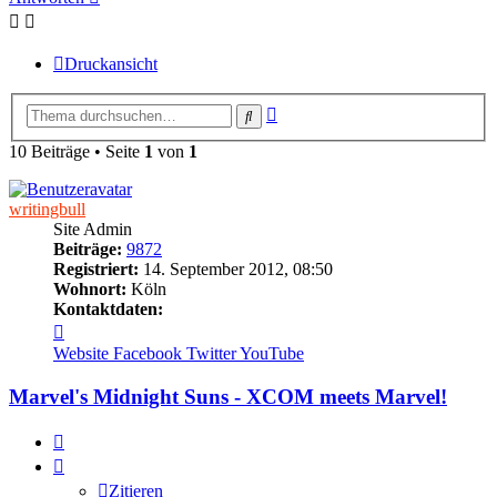
Druckansicht
Erweiterte
Suche
Suche
10 Beiträge • Seite
1
von
1
writingbull
Site Admin
Beiträge:
9872
Registriert:
14. September 2012, 08:50
Wohnort:
Köln
Kontaktdaten:
Kontaktdaten
von
Website
Facebook
Twitter
YouTube
writingbull
Marvel's Midnight Suns - XCOM meets Marvel!
Zitieren
Zitieren