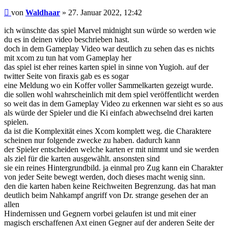
Beitrag
von
Waldhaar
»
27. Januar 2022, 12:42
ich wünschte das spiel Marvel midnight sun würde so werden wie
du es in deinen video beschrieben hast.
doch in dem Gameplay Video war deutlich zu sehen das es nichts
mit xcom zu tun hat vom Gameplay her
das spiel ist eher reines karten spiel in sinne von Yugioh. auf der
twitter Seite von firaxis gab es es sogar
eine Meldung wo ein Koffer voller Sammelkarten gezeigt wurde.
die sollen wohl wahrscheinlich mit dem spiel veröffentlicht werden
so weit das in dem Gameplay Video zu erkennen war sieht es so aus
als würde der Spieler und die Ki einfach abwechselnd drei karten
spielen.
da ist die Komplexität eines Xcom komplett weg. die Charaktere
scheinen nur folgende zwecke zu haben. dadurch kann
der Spieler entscheiden welche karten er mit nimmt und sie werden
als ziel für die karten ausgewählt. ansonsten sind
sie ein reines Hintergrundbild. ja einmal pro Zug kann ein Charakter
von jeder Seite bewegt werden, doch dieses macht wenig sinn.
den die karten haben keine Reichweiten Begrenzung. das hat man
deutlich beim Nahkampf angriff von Dr. strange gesehen der an
allen
Hindernissen und Gegnern vorbei gelaufen ist und mit einer
magisch erschaffenen Axt einen Gegner auf der anderen Seite der