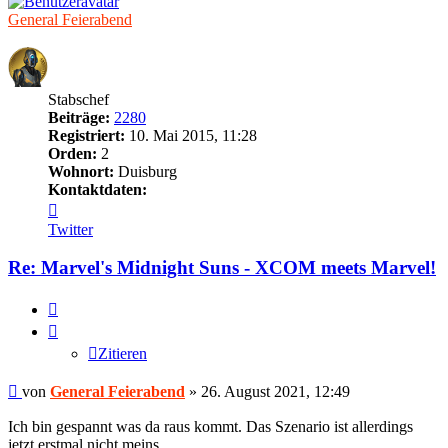
General Feierabend
Stabschef
Beiträge:
2280
Registriert:
10. Mai 2015, 11:28
Orden:
2
Wohnort:
Duisburg
Kontaktdaten:
Kontaktdaten
von
Twitter
General
Feierabend
Re: Marvel's Midnight Suns - XCOM meets Marvel!
Zitieren
Zitieren
Beitrag
von
General Feierabend
»
26. August 2021, 12:49
Ich bin gespannt was da raus kommt. Das Szenario ist allerdings
jetzt erstmal nicht meins.