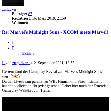
zugucker_
Beiträge:
87
Registriert:
16. März 2019, 21:50
Wohnort:
Re: Marvel's Midnight Suns - XCOM meets Marvel!
Zitieren
Zitieren
Beitrag
von
zugucker_
»
2. September 2021, 13:57
Gestern fand der Gameplay Reveal zu "Marvel's Midnight Suns"
statt.
Da der Livestream parallel zu WBs Humankind Stream stattfand,
hat den vielleicht nicht jeder gesehen. Daher hier noch der Extended
Gameplay Walkthrough Trailer.