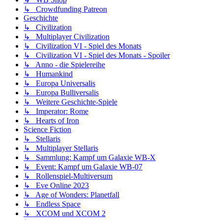
↳ Crowdfunding Patreon
Geschichte
↳ Civilization
↳ Multiplayer Civilization
↳ Civilization VI - Spiel des Monats
↳ Civilization VI - Spiel des Monats - Spoiler
↳ Anno - die Spielereihe
↳ Humankind
↳ Europa Universalis
↳ Europa Bulliversalis
↳ Weitere Geschichte-Spiele
↳ Imperator: Rome
↳ Hearts of Iron
Science Fiction
↳ Stellaris
↳ Multiplayer Stellaris
↳ Sammlung: Kampf um Galaxie WB-X
↳ Event: Kampf um Galaxie WB-07
↳ Rollenspiel-Multiversum
↳ Eve Online 2023
↳ Age of Wonders: Planetfall
↳ Endless Space
↳ XCOM und XCOM 2