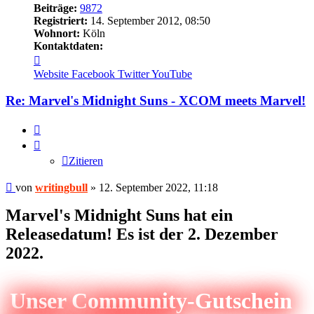
Beiträge:
9872
Registriert:
14. September 2012, 08:50
Wohnort:
Köln
Kontaktdaten:
Kontaktdaten
von
Website
Facebook
Twitter
YouTube
writingbull
Re: Marvel's Midnight Suns - XCOM meets Marvel!
Zitieren
Zitieren
Beitrag
von
writingbull
»
12. September 2022, 11:18
Marvel's Midnight Suns hat ein
Releasedatum! Es ist der 2. Dezember
2022.
Unser Community-Gutschein