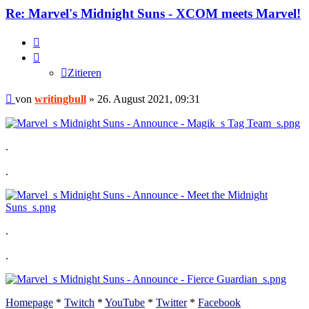
Re: Marvel's Midnight Suns - XCOM meets Marvel!
Zitieren
Zitieren
Beitrag
von
writingbull
»
26. August 2021, 09:31
.
.
.
.
Homepage
*
Twitch
*
YouTube
*
Twitter
*
Facebook