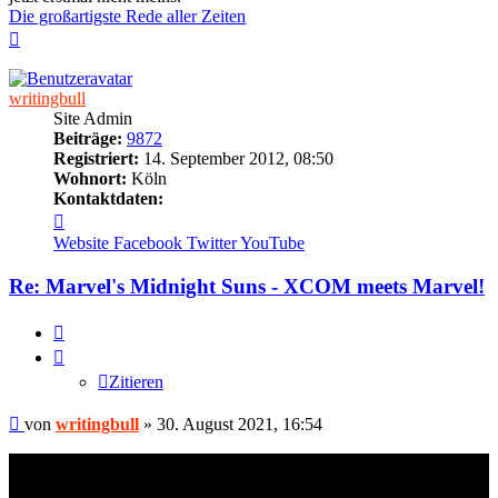
Die großartigste Rede aller Zeiten
Nach
oben
writingbull
Site Admin
Beiträge:
9872
Registriert:
14. September 2012, 08:50
Wohnort:
Köln
Kontaktdaten:
Kontaktdaten
von
Website
Facebook
Twitter
YouTube
writingbull
Re: Marvel's Midnight Suns - XCOM meets Marvel!
Zitieren
Zitieren
Beitrag
von
writingbull
»
30. August 2021, 16:54