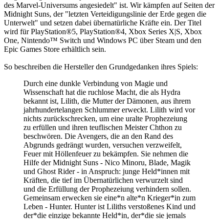
des Marvel-Universums angesiedelt" ist. Wir kämpfen auf Seiten der
Midnight Suns, der "letzten Verteidigungslinie der Erde gegen die
Unterwelt" und setzen dabei übernatürliche Kräfte ein. Der Titel
wird für PlayStation®5, PlayStation®4, Xbox Series X|S, Xbox
One, Nintendo™ Switch und Windows PC über Steam und den
Epic Games Store erhältlich sein.
So beschreiben die Hersteller den Grundgedanken ihres Spiels:
Durch eine dunkle Verbindung von Magie und
Wissenschaft hat die ruchlose Macht, die als Hydra
bekannt ist, Lilith, die Mutter der Dämonen, aus ihrem
jahrhundertelangen Schlummer erweckt. Lilith wird vor
nichts zurückschrecken, um eine uralte Prophezeiung
zu erfüllen und ihren teuflischen Meister Chthon zu
beschwören. Die Avengers, die an den Rand des
Abgrunds gedrängt wurden, versuchen verzweifelt,
Feuer mit Höllenfeuer zu bekämpfen. Sie nehmen die
Hilfe der Midnight Suns - Nico Minoru, Blade, Magik
und Ghost Rider - in Anspruch: junge Held*innen mit
Kräften, die tief im Übernatürlichen verwurzelt sind
und die Erfüllung der Prophezeiung verhindern sollen.
Gemeinsam erwecken sie eine*n alte*n Krieger*in zum
Leben - Hunter. Hunter ist Liliths verstoßenes Kind und
der*die einzige bekannte Held*in, der*die sie jemals