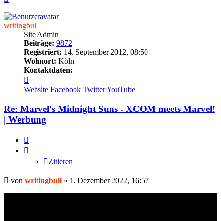
oben
writingbull
Site Admin
Beiträge:
9872
Registriert:
14. September 2012, 08:50
Wohnort:
Köln
Kontaktdaten:
Kontaktdaten
von
Website
Facebook
Twitter
YouTube
writingbull
Re: Marvel's Midnight Suns - XCOM meets Marvel!
| Werbung
Zitieren
Zitieren
Beitrag
von
writingbull
»
1. Dezember 2022, 16:57