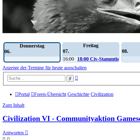
Wochen-Übersicht
Freitag
Donnerstag
07.
08.
06.
16:00
18:00 Civ-Stammtisch
Anzeige der Termine für heute ausschalten
Erweiterte
Suche
Suche
Portal
Foren-Übersicht
Geschichte
Civilization
Zum Inhalt
Civilization VI - Communityaktion Game
Antworten