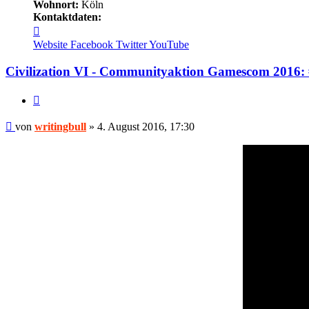
Wohnort:
Köln
Kontaktdaten:
Kontaktdaten
von
Website
Facebook
Twitter
YouTube
writingbull
Civilization VI - Communityaktion Gamescom 2016
Zitieren
Beitrag
von
writingbull
»
4. August 2016, 17:30