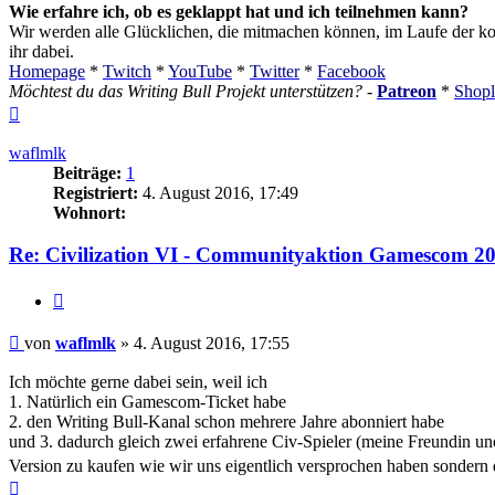
Wie erfahre ich, ob es geklappt hat und ich teilnehmen kann?
Wir werden alle Glücklichen, die mitmachen können, im Laufe der ko
ihr dabei.
Homepage
*
Twitch
*
YouTube
*
Twitter
*
Facebook
Möchtest du das Writing Bull Projekt unterstützen?
-
Patreon
*
Shopl
Nach
oben
waflmlk
Beiträge:
1
Registriert:
4. August 2016, 17:49
Wohnort:
Re: Civilization VI - Communityaktion Gamescom 2
Zitieren
Beitrag
von
waflmlk
»
4. August 2016, 17:55
Ich möchte gerne dabei sein, weil ich
1. Natürlich ein Gamescom-Ticket habe
2. den Writing Bull-Kanal schon mehrere Jahre abonniert habe
und 3. dadurch gleich zwei erfahrene Civ-Spieler (meine Freundin u
Version zu kaufen wie wir uns eigentlich versprochen haben sondern 
Nach