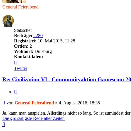
General Feierabend
Stabschef
Beiträge:
2280
Registriert:
10. Mai 2015, 11:28
Orden:
2
Wohnort:
Duisburg
Kontaktdaten:
Kontaktdaten
von
Twitter
General
Feierabend
Re: Civilization VI - Communityaktion Gamescom 2
Zitieren
Beitrag
von
General Feierabend
»
4. August 2016, 18:35
Ja, kann man anspielen. Allerdings nicht so lang. So ist zumindest der
Die großartigste Rede aller Zeiten
Nach
oben