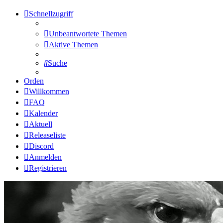
Schnellzugriff
Unbeantwortete Themen
Aktive Themen
Suche
Orden
Willkommen
FAQ
Kalender
Aktuell
Releaseliste
Discord
Anmelden
Registrieren