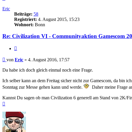
oben
Eric
Beiträge:
58
Registriert:
4. August 2015, 15:23
Wohnort:
Bonn
Re: Civilization VI - Communityaktion Gamescom 2
Zitieren
Beitrag
von
Eric
»
4. August 2016, 17:57
Da habe ich doch gleich einmal noch eine Frage.
Ich selber kann an dem Freitag sicher nicht zur Gamescom, da bin ic
Sonntag zur Messe gehen kann und werde.
Daher meine Frage an
Kannst Du sagen ob man Civilization 6 generell am Stand von 2K/Fir
Nach
oben