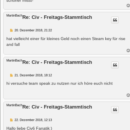
schöner misst-
MartinBach
Re: Civ - Freitags-Stammtisch
B
20. Dezember 2018, 21:22
e
i
hat vielleicht einer für kleines Geld noch einen Steam key für rise
t
and fall
r
a
g
MartinBach
Re: Civ - Freitags-Stammtisch
B
21. Dezember 2018, 18:12
e
i
hi versuche team speak zu nutzen nur ich höre euch nicht
t
r
a
g
MartinBach
Re: Civ - Freitags-Stammtisch
B
22. Dezember 2018, 12:13
e
i
Hallo liebe Civ6 Fanatik:)