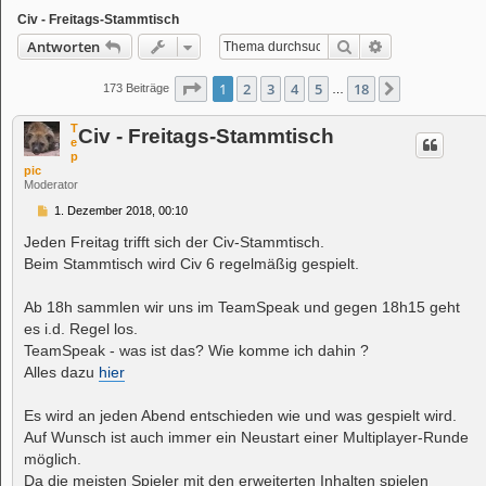
Civ - Freitags-Stammtisch
Suche
Erweiterte Suc
Antworten
Seite
1
von
18
1
2
3
4
5
18
Nächste
173 Beiträge
…
T
Civ - Freitags-Stammtisch
e
p
pic
Moderator
B
1. Dezember 2018, 00:10
e
i
Jeden Freitag trifft sich der Civ-Stammtisch.
t
Beim Stammtisch wird Civ 6 regelmäßig gespielt.
r
a
g
Ab 18h sammlen wir uns im TeamSpeak und gegen 18h15 geht
es i.d. Regel los.
TeamSpeak - was ist das? Wie komme ich dahin ?
Alles dazu
hier
Es wird an jeden Abend entschieden wie und was gespielt wird.
Auf Wunsch ist auch immer ein Neustart einer Multiplayer-Runde
möglich.
Da die meisten Spieler mit den erweiterten Inhalten spielen