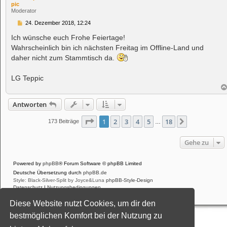
pic
Moderator
B
24. Dezember 2018, 12:24
e
i
Ich wünsche euch Frohe Feiertage!
t
Wahrscheinlich bin ich nächsten Freitag im Offline-Land und
r
a
daher nicht zum Stammtisch da.
g
LG Teppic
Antworten
Seite
1
von
18
1
2
3
4
5
18
Nächste
173 Beiträge
…
Gehe zu
Powered by
phpBB
® Forum Software © phpBB Limited
Deutsche Übersetzung durch
phpBB.de
Style: Black-Silver-Split by Joyce&Luna
phpBB-Style-Design
Datenschutz
|
Nutzungsbedingungen
Diese Website nutzt Cookies, um dir den
bestmöglichen Komfort bei der Nutzung zu