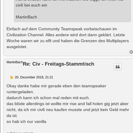
g
civ6 bei euch ein
MartinBach
Einfach auf dem Community Teamspeak vorbeischauen im
Civilization Channel. Alles andere wird dort dann geklärt. Letzte
Woche waren wir zu elft und haben die Grenzen des Multiplayers
ausgelotet.
MartinBach
Re: Civ - Freitags-Stammtisch
B
20. Dezember 2018, 21:21
e
i
Okay danke habe mir gerade eben den teamspeaker
t
runtergeladen.
r
a
dadurch kann ich schon mal reden mit euch.
g
das blöde allerdings ist wollte mir rise and fall holen gig jetzt aber
nicht, da ich mir civ6 neu kaufen musste und jetzt kein Geld mehr
da ist.
so hab ich nur vanilla