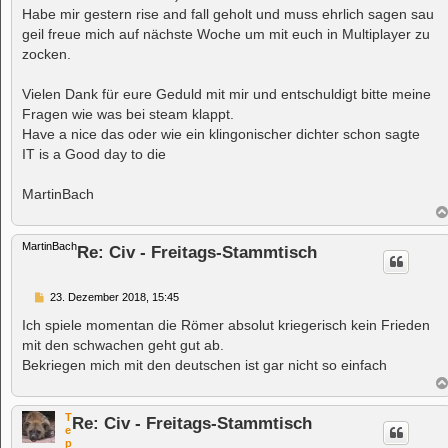
t
Habe mir gestern rise and fall geholt und muss ehrlich sagen sau
r
a
geil freue mich auf nächste Woche um mit euch in Multiplayer zu
g
zocken.
Vielen Dank für eure Geduld mit mir und entschuldigt bitte meine
Fragen wie was bei steam klappt.
Have a nice das oder wie ein klingonischer dichter schon sagte
IT is a Good day to die
MartinBach
MartinBach
Re: Civ - Freitags-Stammtisch
B
23. Dezember 2018, 15:45
e
i
Ich spiele momentan die Römer absolut kriegerisch kein Frieden
t
mit den schwachen geht gut ab.
r
a
Bekriegen mich mit den deutschen ist gar nicht so einfach
g
T
Re: Civ - Freitags-Stammtisch
e
p