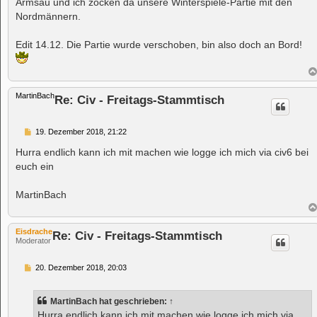
Armsau und ich zocken da unsere Winterspiele-Partie mit den
g
Nordmännern.
Edit 14.12. Die Partie wurde verschoben, bin also doch an Bord!
MartinBach
Re: Civ - Freitags-Stammtisch
B
19. Dezember 2018, 21:22
e
i
Hurra endlich kann ich mit machen wie logge ich mich via civ6 bei
t
euch ein
r
a
g
MartinBach
Eisdrache
Re: Civ - Freitags-Stammtisch
Moderator
B
20. Dezember 2018, 20:03
e
i
t
MartinBach
hat geschrieben:
↑
r
a
Hurra endlich kann ich mit machen wie logge ich mich via