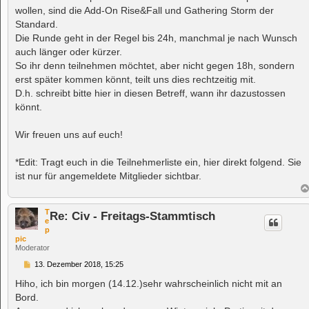
wollen, sind die Add-On Rise&Fall und Gathering Storm der
Standard.
Die Runde geht in der Regel bis 24h, manchmal je nach Wunsch
auch länger oder kürzer.
So ihr denn teilnehmen möchtet, aber nicht gegen 18h, sondern
erst später kommen könnt, teilt uns dies rechtzeitig mit.
D.h. schreibt bitte hier in diesen Betreff, wann ihr dazustossen
könnt.
Wir freuen uns auf euch!
*Edit: Tragt euch in die Teilnehmerliste ein, hier direkt folgend. Sie
ist nur für angemeldete Mitglieder sichtbar.
T
Re: Civ - Freitags-Stammtisch
e
p
pic
Moderator
B
13. Dezember 2018, 15:25
e
i
Hiho, ich bin morgen (14.12.)sehr wahrscheinlich nicht mit an
t
Bord.
r
a