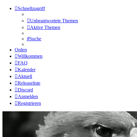
Schnellzugriff
Unbeantwortete Themen
Aktive Themen
Suche
Orden
Willkommen
FAQ
Kalender
Aktuell
Releaseliste
Discord
Anmelden
Registrieren