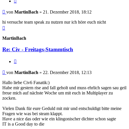
Beitrag
von
MartinBach
»
21. Dezember 2018, 18:12
hi versuche team speak zu nutzen nur ich höre euch nicht
Nach
oben
MartinBach
Re: Civ - Freitags-Stammtisch
Zitieren
Beitrag
von
MartinBach
»
22. Dezember 2018, 12:13
Hallo liebe Civ6 Fanatik:)
Habe mir gestern rise and fall geholt und muss ehrlich sagen sau geil
freue mich auf nächste Woche um mit euch in Multiplayer zu
zocken.
Vielen Dank für eure Geduld mit mir und entschuldigt bitte meine
Fragen wie was bei steam klappt.
Have a nice das oder wie ein klingonischer dichter schon sagte
IT is a Good day to die