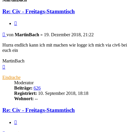
Re: Civ - Freitags-Stammtisch
Zitieren
Beitrag
von
MartinBach
»
19. Dezember 2018, 21:22
Hurra endlich kann ich mit machen wie logge ich mich via civ6 bei
euch ein
MartinBach
Nach
oben
Eisdrache
Moderator
Beiträge:
626
Registriert:
10. September 2018, 18:18
Wohnort:
--
Re: Civ - Freitags-Stammtisch
Zitieren