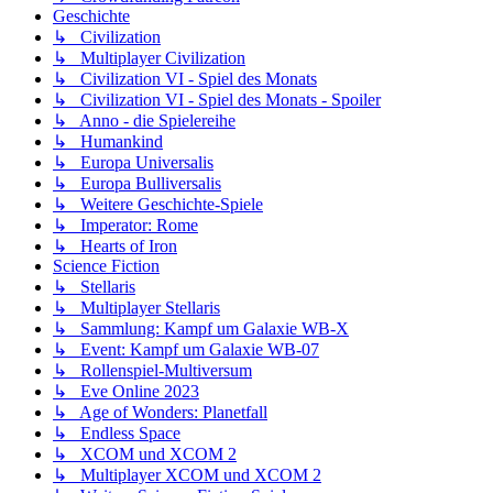
Geschichte
↳ Civilization
↳ Multiplayer Civilization
↳ Civilization VI - Spiel des Monats
↳ Civilization VI - Spiel des Monats - Spoiler
↳ Anno - die Spielereihe
↳ Humankind
↳ Europa Universalis
↳ Europa Bulliversalis
↳ Weitere Geschichte-Spiele
↳ Imperator: Rome
↳ Hearts of Iron
Science Fiction
↳ Stellaris
↳ Multiplayer Stellaris
↳ Sammlung: Kampf um Galaxie WB-X
↳ Event: Kampf um Galaxie WB-07
↳ Rollenspiel-Multiversum
↳ Eve Online 2023
↳ Age of Wonders: Planetfall
↳ Endless Space
↳ XCOM und XCOM 2
↳ Multiplayer XCOM und XCOM 2