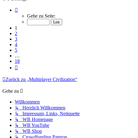
Seite
1
Gehe zu Seite:
von
18
1
2
3
4
5
…
18
Nächste
Zurück zu „Multiplayer Civilization“
Gehe zu
Willkommen
↳ Herzlich Willkommen
↳ Impressum, Links, Netiquette
↳ WB Homepage
↳ WB YouTube
↳ WB Shop
↳ Crowdfunding Patreon