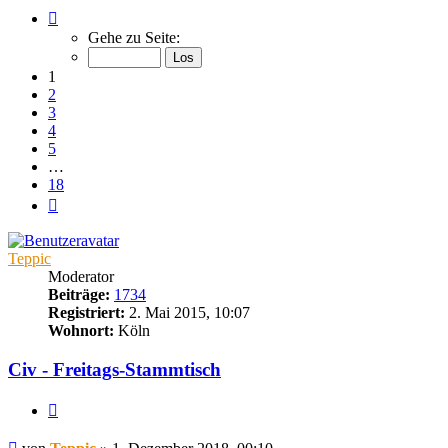
Seite
1
Gehe zu Seite:
von
18
1
2
3
4
5
…
18
Nächste
Teppic
Moderator
Beiträge:
1734
Registriert:
2. Mai 2015, 10:07
Wohnort:
Köln
Civ - Freitags-Stammtisch
Zitieren
Beitrag