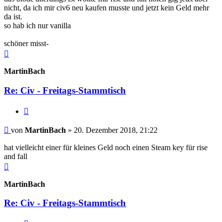
nicht, da ich mir civ6 neu kaufen musste und jetzt kein Geld mehr
da ist.
so hab ich nur vanilla
schöner misst-
Nach
oben
MartinBach
Re: Civ - Freitags-Stammtisch
Zitieren
Beitrag
von
MartinBach
»
20. Dezember 2018, 21:22
hat vielleicht einer für kleines Geld noch einen Steam key für rise
and fall
Nach
oben
MartinBach
Re: Civ - Freitags-Stammtisch
Zitieren