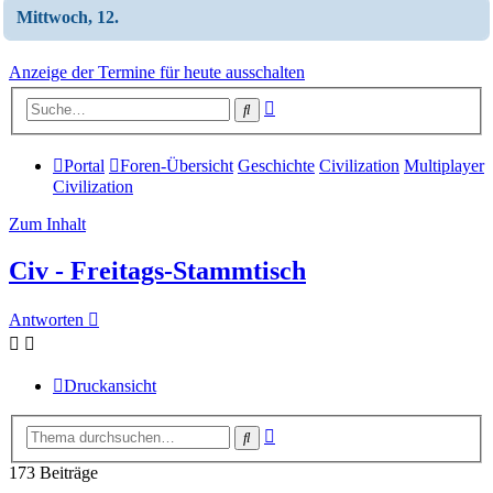
Mittwoch, 12.
Anzeige der Termine für heute ausschalten
Erweiterte
Suche
Suche
Portal
Foren-Übersicht
Geschichte
Civilization
Multiplayer
Civilization
Zum Inhalt
Civ - Freitags-Stammtisch
Antworten
Druckansicht
Erweiterte
Suche
Suche
173 Beiträge