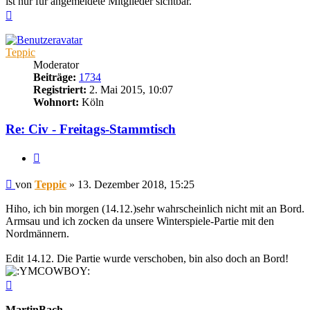
ist nur für angemeldete Mitglieder sichtbar.
Nach
oben
Teppic
Moderator
Beiträge:
1734
Registriert:
2. Mai 2015, 10:07
Wohnort:
Köln
Re: Civ - Freitags-Stammtisch
Zitieren
Beitrag
von
Teppic
»
13. Dezember 2018, 15:25
Hiho, ich bin morgen (14.12.)sehr wahrscheinlich nicht mit an Bord.
Armsau und ich zocken da unsere Winterspiele-Partie mit den
Nordmännern.
Edit 14.12. Die Partie wurde verschoben, bin also doch an Bord!
Nach
oben
MartinBach