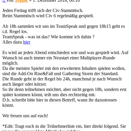
von
Teppic
»
1. Dezember 2018, 00:10
Jeden Freitag trifft sich der Civ-Stammtisch.
Beim Stammtisch wird Civ 6 regelmäßig gespielt.
Ab 18h sammlen wir uns im TeamSpeak und gegen 18h15 geht es
i.d. Regel los.
TeamSpeak - was ist das? Wie komme ich dahin ?
Alles dazu
hier
Es wird an jeden Abend entschieden wie und was gespielt wird. Auf
Wunsch ist auch immer ein Neustart einer Multiplayer-Runde
möglich.
Da die meisten Spieler mit den erweiterten Inhalten spielen wollen,
sind die Add-On Rise&Fall und Gathering Storm der Standard.
Die Runde geht in der Regel bis 24h, manchmal je nach Wunsch
auch länger oder kürzer.
So ihr denn teilnehmen möchtet, aber nicht gegen 18h, sondern erst
später kommen könnt, teilt uns dies rechtzeitig mit.
D.h. schreibt bitte hier in diesen Betreff, wann ihr dazustossen
könnt.
Wir freuen uns auf euch!
*Edit: Tragt euch in die Teilnehmerliste ein, hier direkt folgend. Sie