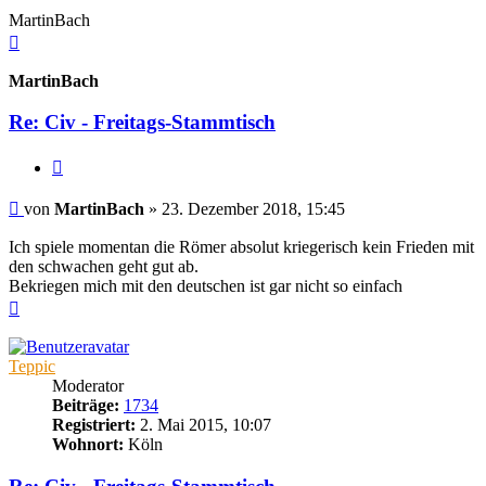
MartinBach
Nach
oben
MartinBach
Re: Civ - Freitags-Stammtisch
Zitieren
Beitrag
von
MartinBach
»
23. Dezember 2018, 15:45
Ich spiele momentan die Römer absolut kriegerisch kein Frieden mit
den schwachen geht gut ab.
Bekriegen mich mit den deutschen ist gar nicht so einfach
Nach
oben
Teppic
Moderator
Beiträge:
1734
Registriert:
2. Mai 2015, 10:07
Wohnort:
Köln