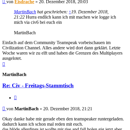
Beitrag
von
Eisdrache
»
20. Dezember 2018, 20:03
MartinBach
hat geschrieben:
↑
19. Dezember 2018,
21:22
Hurra endlich kann ich mit machen wie logge ich
mich via civ6 bei euch ein
MartinBach
Einfach auf dem Community Teamspeak vorbeischauen im
Civilization Channel. Alles andere wird dort dann geklärt. Letzte
Woche waren wir zu elft und haben die Grenzen des Multiplayers
ausgelotet.
Nach
oben
MartinBach
Re: Civ - Freitags-Stammtisch
Zitieren
Beitrag
von
MartinBach
»
20. Dezember 2018, 21:21
Okay danke habe mir gerade eben den teamspeaker runtergeladen.
dadurch kann ich schon mal reden mit euch.
das blöde allerdings ist wollte mir rise and fall holen gig jetzt aber