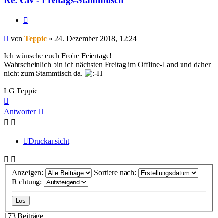
Re: Civ - Freitags-Stammtisch
Zitieren
Beitrag
von
Teppic
»
24. Dezember 2018, 12:24
Ich wünsche euch Frohe Feiertage!
Wahrscheinlich bin ich nächsten Freitag im Offline-Land und daher
nicht zum Stammtisch da.
LG Teppic
Nach
oben
Antworten
Druckansicht
Anzeigen:
Sortiere nach:
Richtung:
173 Beiträge