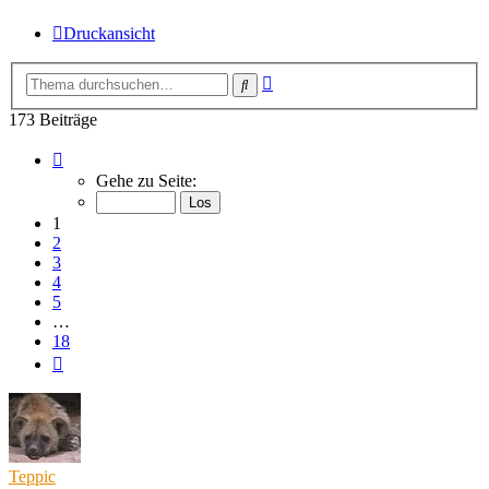
Druckansicht
Erweiterte
Suche
Suche
173 Beiträge
Seite
1
Gehe zu Seite:
von
18
1
2
3
4
5
…
18
Nächste
Teppic