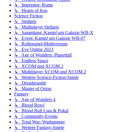
↳ Imperator: Rome
↳ Hearts of Iron
Science Fiction
↳ Stellaris
↳ Multiplayer Stellaris
↳ Sammlung: Kampf um Galaxie WB-X
↳ Event: Kampf um Galaxie WB-07
↳ Rollenspiel-Multiversum
↳ Eve Online 2023
↳ Age of Wonders: Planetfall
↳ Endless Space
↳ XCOM und XCOM 2
↳ Multiplayer XCOM und XCOM 2
↳ Weitere Science-Fiction-Spiele
↳ Dreadnought
↳ Master of Orion
Fantasy
↳ Age of Wonders 4
↳ Blood Bowl
↳ Blood Bull Liga & Pokal
↳ Community-Events
↳ Total War: Warhammer
↳ Weitere Fantasy-Spiele