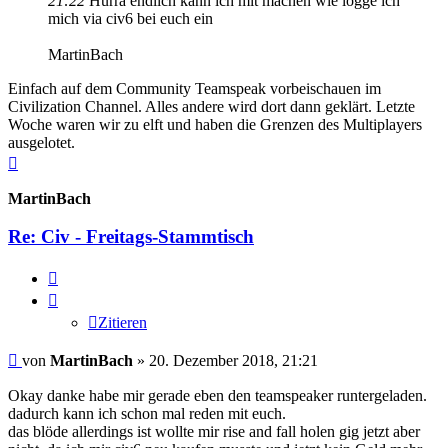
21:22
Hurra endlich kann ich mit machen wie logge ich
mich via civ6 bei euch ein
MartinBach
Einfach auf dem Community Teamspeak vorbeischauen im
Civilization Channel. Alles andere wird dort dann geklärt. Letzte
Woche waren wir zu elft und haben die Grenzen des Multiplayers
ausgelotet.
Nach
oben
MartinBach
Re: Civ - Freitags-Stammtisch
Zitieren
Zitieren
Beitrag
von
MartinBach
»
20. Dezember 2018, 21:21
Okay danke habe mir gerade eben den teamspeaker runtergeladen.
dadurch kann ich schon mal reden mit euch.
das blöde allerdings ist wollte mir rise and fall holen gig jetzt aber