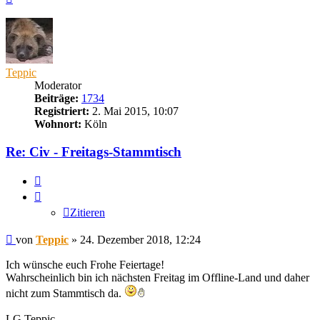
oben
Teppic
Moderator
Beiträge:
1734
Registriert:
2. Mai 2015, 10:07
Wohnort:
Köln
Re: Civ - Freitags-Stammtisch
Zitieren
Zitieren
Beitrag
von
Teppic
»
24. Dezember 2018, 12:24
Ich wünsche euch Frohe Feiertage!
Wahrscheinlich bin ich nächsten Freitag im Offline-Land und daher
nicht zum Stammtisch da.
LG Teppic