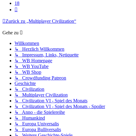
18
Nächste
Zurück zu „Multiplayer Civilization“
Gehe zu
Willkommen
↳ Herzlich Willkommen
↳ Impressum, Links, Netiquette
↳ WB Homepage
↳ WB YouTube
↳ WB Shop
↳ Crowdfunding Patreon
Geschichte
↳ Civilization
↳ Multiplayer Civilization
↳ Civilization VI - Spiel des Monats
↳ Civilization VI - Spiel des Monats - Spoiler
↳ Anno - die Spielereihe
↳ Humankind
↳ Europa Universalis
↳ Europa Bulliversalis
↳ Weitere Geschichte-Spiele