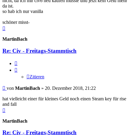
nicht, da ich mir civ6 neu kaufen musste und jetzt kein Geld mehr
da ist.
so hab ich nur vanilla
schöner misst-
Nach
oben
MartinBach
Re: Civ - Freitags-Stammtisch
Zitieren
Zitieren
Beitrag
von
MartinBach
»
20. Dezember 2018, 21:22
hat vielleicht einer für kleines Geld noch einen Steam key für rise
and fall
Nach
oben
MartinBach
Re: Civ - Freitags-Stammtisch