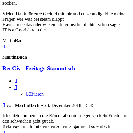
zocken.
Vielen Dank für eure Geduld mit mir und entschuldigt bitte meine
Fragen wie was bei steam klappt.
Have a nice das oder wie ein klingonischer dichter schon sagte
IT is a Good day to die
MartinBach
Nach
oben
MartinBach
Re: Civ - Freitags-Stammtisch
Zitieren
Zitieren
Beitrag
von
MartinBach
»
23. Dezember 2018, 15:45
Ich spiele momentan die Römer absolut kriegerisch kein Frieden mit
den schwachen geht gut ab.
Bekriegen mich mit den deutschen ist gar nicht so einfach
Nach