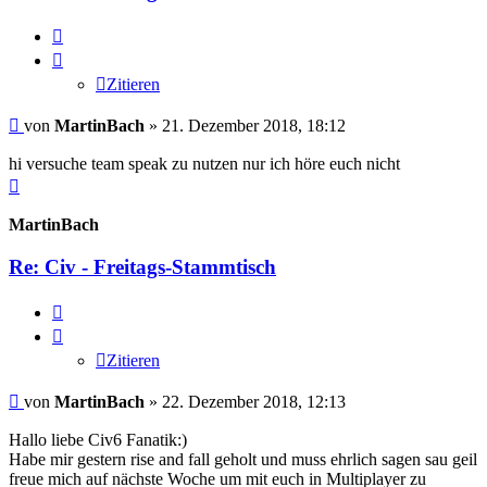
Zitieren
Zitieren
Beitrag
von
MartinBach
»
21. Dezember 2018, 18:12
hi versuche team speak zu nutzen nur ich höre euch nicht
Nach
oben
MartinBach
Re: Civ - Freitags-Stammtisch
Zitieren
Zitieren
Beitrag
von
MartinBach
»
22. Dezember 2018, 12:13
Hallo liebe Civ6 Fanatik:)
Habe mir gestern rise and fall geholt und muss ehrlich sagen sau geil
freue mich auf nächste Woche um mit euch in Multiplayer zu