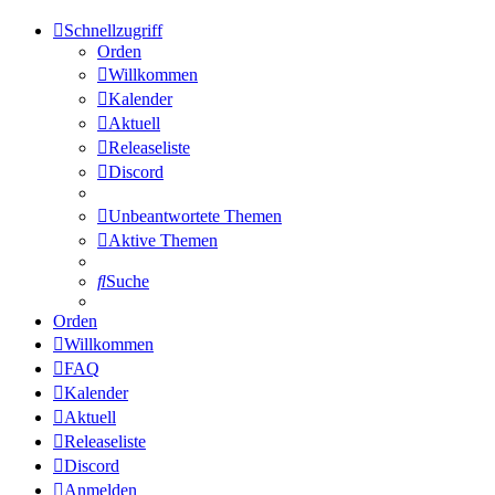
Schnellzugriff
Orden
Willkommen
Kalender
Aktuell
Releaseliste
Discord
Unbeantwortete Themen
Aktive Themen
Suche
Orden
Willkommen
FAQ
Kalender
Aktuell
Releaseliste
Discord
Anmelden