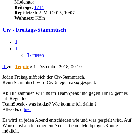
Moderator
Beiträge:
1734
Registriert:
2. Mai 2015, 10:07
Wohnort:
Köln
Civ - Freitags-Stammtisch
Zitieren
Zitieren
Beitrag
von
Teppic
»
1. Dezember 2018, 00:10
Jeden Freitag trifft sich der Civ-Stammtisch.
Beim Stammtisch wird Civ 6 regelmäßig gespielt.
Ab 18h sammlen wir uns im TeamSpeak und gegen 18h15 geht es
i.d. Regel los.
TeamSpeak - was ist das? Wie komme ich dahin ?
Alles dazu
hier
Es wird an jeden Abend entschieden wie und was gespielt wird. Auf
Wunsch ist auch immer ein Neustart einer Multiplayer-Runde
möglich.