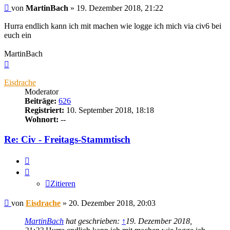
Beitrag
von
MartinBach
»
19. Dezember 2018, 21:22
Hurra endlich kann ich mit machen wie logge ich mich via civ6 bei
euch ein
MartinBach
Nach
oben
Eisdrache
Moderator
Beiträge:
626
Registriert:
10. September 2018, 18:18
Wohnort:
--
Re: Civ - Freitags-Stammtisch
Zitieren
Zitieren
Beitrag
von
Eisdrache
»
20. Dezember 2018, 20:03
MartinBach
hat geschrieben:
↑
19. Dezember 2018,