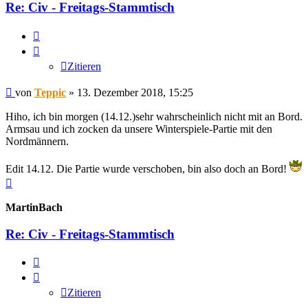
Re: Civ - Freitags-Stammtisch
Zitieren
Zitieren
Beitrag
von
Teppic
»
13. Dezember 2018, 15:25
Hiho, ich bin morgen (14.12.)sehr wahrscheinlich nicht mit an Bord.
Armsau und ich zocken da unsere Winterspiele-Partie mit den
Nordmännern.
Edit 14.12. Die Partie wurde verschoben, bin also doch an Bord!
Nach
oben
MartinBach
Re: Civ - Freitags-Stammtisch
Zitieren
Zitieren