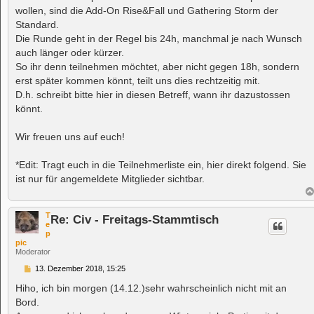
wollen, sind die Add-On Rise&Fall und Gathering Storm der
Standard.
Die Runde geht in der Regel bis 24h, manchmal je nach Wunsch
auch länger oder kürzer.
So ihr denn teilnehmen möchtet, aber nicht gegen 18h, sondern
erst später kommen könnt, teilt uns dies rechtzeitig mit.
D.h. schreibt bitte hier in diesen Betreff, wann ihr dazustossen
könnt.
Wir freuen uns auf euch!
*Edit: Tragt euch in die Teilnehmerliste ein, hier direkt folgend. Sie
ist nur für angemeldete Mitglieder sichtbar.
T
Re: Civ - Freitags-Stammtisch
e
p
pic
Moderator
B
13. Dezember 2018, 15:25
e
i
Hiho, ich bin morgen (14.12.)sehr wahrscheinlich nicht mit an
t
Bord.
r
a