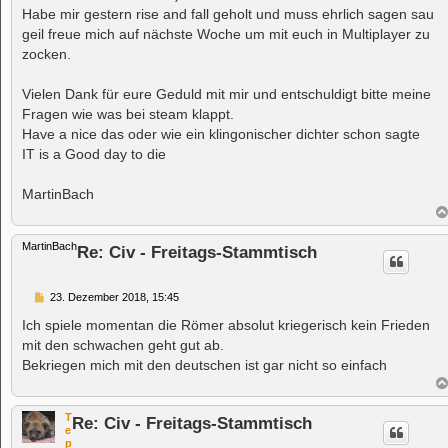
t
Habe mir gestern rise and fall geholt und muss ehrlich sagen sau
r
a
geil freue mich auf nächste Woche um mit euch in Multiplayer zu
g
zocken.
Vielen Dank für eure Geduld mit mir und entschuldigt bitte meine
Fragen wie was bei steam klappt.
Have a nice das oder wie ein klingonischer dichter schon sagte
IT is a Good day to die
MartinBach
MartinBach
Re: Civ - Freitags-Stammtisch
B
23. Dezember 2018, 15:45
e
i
Ich spiele momentan die Römer absolut kriegerisch kein Frieden
t
mit den schwachen geht gut ab.
r
a
Bekriegen mich mit den deutschen ist gar nicht so einfach
g
T
Re: Civ - Freitags-Stammtisch
e
p