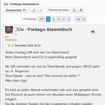
Civ - Freitags-Stammtisch
Suche
Erweiterte Suc
Antworten
Seite
1
von
18
1
2
3
4
5
18
Nächste
173 Beiträge
…
T
Civ - Freitags-Stammtisch
e
p
pic
Moderator
B
1. Dezember 2018, 00:10
e
i
Jeden Freitag trifft sich der Civ-Stammtisch.
t
Beim Stammtisch wird Civ 6 regelmäßig gespielt.
r
a
g
Ab 18h sammlen wir uns im TeamSpeak und gegen 18h15 geht
es i.d. Regel los.
TeamSpeak - was ist das? Wie komme ich dahin ?
Alles dazu
hier
Es wird an jeden Abend entschieden wie und was gespielt wird.
Auf Wunsch ist auch immer ein Neustart einer Multiplayer-Runde
möglich.
Da die meisten Spieler mit den erweiterten Inhalten spielen