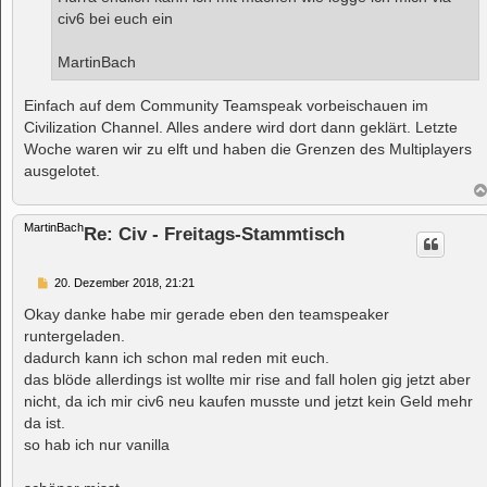
g
civ6 bei euch ein
MartinBach
Einfach auf dem Community Teamspeak vorbeischauen im
Civilization Channel. Alles andere wird dort dann geklärt. Letzte
Woche waren wir zu elft und haben die Grenzen des Multiplayers
ausgelotet.
MartinBach
Re: Civ - Freitags-Stammtisch
B
20. Dezember 2018, 21:21
e
i
Okay danke habe mir gerade eben den teamspeaker
t
runtergeladen.
r
a
dadurch kann ich schon mal reden mit euch.
g
das blöde allerdings ist wollte mir rise and fall holen gig jetzt aber
nicht, da ich mir civ6 neu kaufen musste und jetzt kein Geld mehr
da ist.
so hab ich nur vanilla