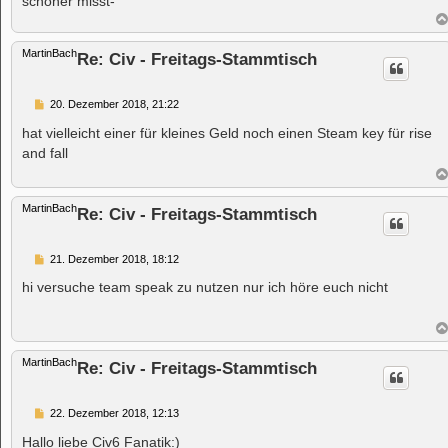
schöner misst-
MartinBach
Re: Civ - Freitags-Stammtisch
B
20. Dezember 2018, 21:22
e
i
hat vielleicht einer für kleines Geld noch einen Steam key für rise
t
and fall
r
a
g
MartinBach
Re: Civ - Freitags-Stammtisch
B
21. Dezember 2018, 18:12
e
i
hi versuche team speak zu nutzen nur ich höre euch nicht
t
r
a
g
MartinBach
Re: Civ - Freitags-Stammtisch
B
22. Dezember 2018, 12:13
e
i
Hallo liebe Civ6 Fanatik:)