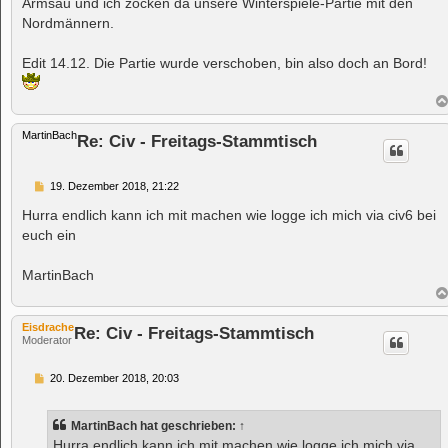
Armsau und ich zocken da unsere Winterspiele-Partie mit den
g
Nordmännern.
Edit 14.12. Die Partie wurde verschoben, bin also doch an Bord!
MartinBach
Re: Civ - Freitags-Stammtisch
B
19. Dezember 2018, 21:22
e
i
Hurra endlich kann ich mit machen wie logge ich mich via civ6 bei
t
euch ein
r
a
g
MartinBach
Eisdrache
Re: Civ - Freitags-Stammtisch
Moderator
B
20. Dezember 2018, 20:03
e
i
t
MartinBach
hat geschrieben:
↑
r
a
Hurra endlich kann ich mit machen wie logge ich mich via