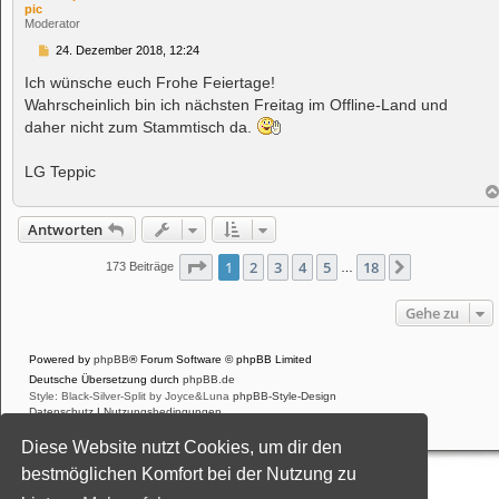
pic
Moderator
B
24. Dezember 2018, 12:24
e
i
Ich wünsche euch Frohe Feiertage!
t
Wahrscheinlich bin ich nächsten Freitag im Offline-Land und
r
a
daher nicht zum Stammtisch da.
g
LG Teppic
Antworten
Seite
1
von
18
1
2
3
4
5
18
Nächste
173 Beiträge
…
Gehe zu
Powered by
phpBB
® Forum Software © phpBB Limited
Deutsche Übersetzung durch
phpBB.de
Style: Black-Silver-Split by Joyce&Luna
phpBB-Style-Design
Datenschutz
|
Nutzungsbedingungen
Diese Website nutzt Cookies, um dir den
bestmöglichen Komfort bei der Nutzung zu