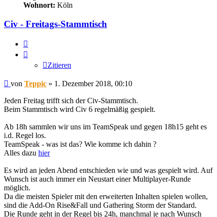
Wohnort:
Köln
Civ - Freitags-Stammtisch
Zitieren
Zitieren
Beitrag
von
Teppic
»
1. Dezember 2018, 00:10
Jeden Freitag trifft sich der Civ-Stammtisch.
Beim Stammtisch wird Civ 6 regelmäßig gespielt.
Ab 18h sammlen wir uns im TeamSpeak und gegen 18h15 geht es
i.d. Regel los.
TeamSpeak - was ist das? Wie komme ich dahin ?
Alles dazu
hier
Es wird an jeden Abend entschieden wie und was gespielt wird. Auf
Wunsch ist auch immer ein Neustart einer Multiplayer-Runde
möglich.
Da die meisten Spieler mit den erweiterten Inhalten spielen wollen,
sind die Add-On Rise&Fall und Gathering Storm der Standard.
Die Runde geht in der Regel bis 24h, manchmal je nach Wunsch