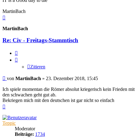
IT is a Good day to die
MartinBach
Nach
oben
MartinBach
Re: Civ - Freitags-Stammtisch
Zitieren
Zitieren
Beitrag
von
MartinBach
»
23. Dezember 2018, 15:45
Ich spiele momentan die Römer absolut kriegerisch kein Frieden mit
den schwachen geht gut ab.
Bekriegen mich mit den deutschen ist gar nicht so einfach
Nach
oben
Teppic
Moderator
Beiträge:
1734