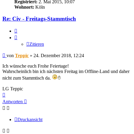
Registriert:
2. Mai 2015, 10:07
Wohnort:
Köln
Re: Civ - Freitags-Stammtisch
Zitieren
Zitieren
Beitrag
von
Teppic
»
24. Dezember 2018, 12:24
Ich wünsche euch Frohe Feiertage!
Wahrscheinlich bin ich nächsten Freitag im Offline-Land und daher
nicht zum Stammtisch da.
LG Teppic
Nach
oben
Antworten
Druckansicht