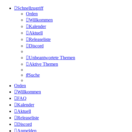
Schnellzugriff
Orden
Willkommen
Kalender
Aktuell
Releaseliste
Discord
Unbeantwortete Themen
Aktive Themen
Suche
Orden
Willkommen
FAQ
Kalender
Aktuell
Releaseliste
Discord
Anmelden