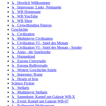
↳ Herzlich Willkommen
↳ Impressum, Links, Netiquette
↳ WB Homepage
↳ WB YouTube
↳ WB Shop
↳ Crowdfunding Patreon
Geschichte
↳ Civilization
↳ Multiplayer Civilization
↳ Civilization VI - Spiel des Monats
↳ Civilization VI - Spiel des Monats - Spoiler
↳ Anno - die Spielereihe
↳ Humankind
↳ Europa Universalis
↳ Europa Bulliversalis
↳ Weitere Geschichte-Spiele
↳ Imperator: Rome
↳ Hearts of Iron
Science Fiction
↳ Stellaris
↳ Multiplayer Stellaris
↳ Sammlung: Kampf um Galaxie WB-X
↳ Event: Kampf um Galaxie WB-07
↳ Rollenspiel-Multiversum