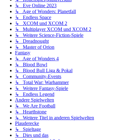
↳ Eve Online 2023
↳ Age of Wonders: Planetfall
↳ Endless Space
↳ XCOM und XCOM 2
↳ Multiplayer XCOM und XCOM 2
↳ Weitere Science-Fiction-Spiele
↳ Dreadnought
↳ Master of Orion
Fantasy
↳ Age of Wonders 4
↳ Blood Bowl
↳ Blood Bull Liga & Pokal
↳ Community-Events
↳ Total War: Warhammer
↳ Weitere Fantasy-Spiele
↳ Endless Legend
Andere Spielwelten
↳ We Are Football
↳ Hearthstone
↳ Weitere Titel in anderen Spielwelten
Plauderecke
↳ Spieltage
↳ Dies und das