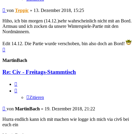
Beitrag
von
Teppic
»
13. Dezember 2018, 15:25
Hiho, ich bin morgen (14.12.)sehr wahrscheinlich nicht mit an Bord.
Armsau und ich zocken da unsere Winterspiele-Partie mit den
Nordmännern.
Edit 14.12. Die Partie wurde verschoben, bin also doch an Bord!
Nach
oben
MartinBach
Re: Civ - Freitags-Stammtisch
Zitieren
Zitieren
Beitrag
von
MartinBach
»
19. Dezember 2018, 21:22
Hurra endlich kann ich mit machen wie logge ich mich via civ6 bei
euch ein