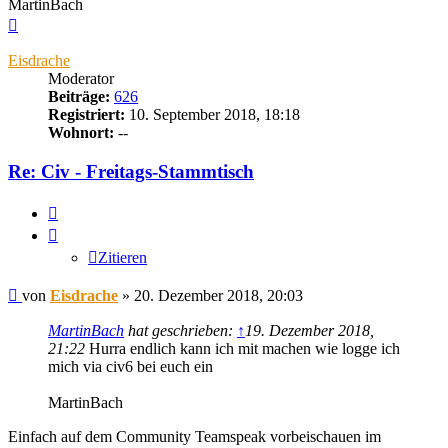
MartinBach
Nach
oben
Eisdrache
Moderator
Beiträge:
626
Registriert:
10. September 2018, 18:18
Wohnort:
--
Re: Civ - Freitags-Stammtisch
Zitieren
Zitieren
Beitrag
von
Eisdrache
»
20. Dezember 2018, 20:03
MartinBach
hat geschrieben:
↑
19. Dezember 2018,
21:22
Hurra endlich kann ich mit machen wie logge ich
mich via civ6 bei euch ein
MartinBach
Einfach auf dem Community Teamspeak vorbeischauen im