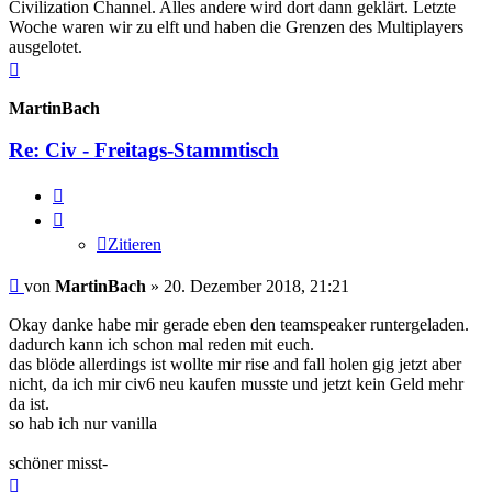
Civilization Channel. Alles andere wird dort dann geklärt. Letzte
Woche waren wir zu elft und haben die Grenzen des Multiplayers
ausgelotet.
Nach
oben
MartinBach
Re: Civ - Freitags-Stammtisch
Zitieren
Zitieren
Beitrag
von
MartinBach
»
20. Dezember 2018, 21:21
Okay danke habe mir gerade eben den teamspeaker runtergeladen.
dadurch kann ich schon mal reden mit euch.
das blöde allerdings ist wollte mir rise and fall holen gig jetzt aber
nicht, da ich mir civ6 neu kaufen musste und jetzt kein Geld mehr
da ist.
so hab ich nur vanilla
schöner misst-
Nach