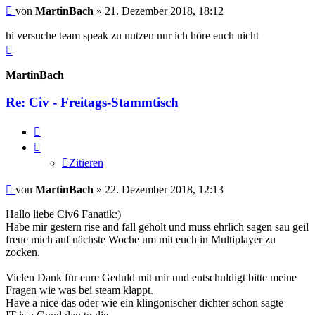
Beitrag
von
MartinBach
»
21. Dezember 2018, 18:12
hi versuche team speak zu nutzen nur ich höre euch nicht
Nach
oben
MartinBach
Re: Civ - Freitags-Stammtisch
Zitieren
Zitieren
Beitrag
von
MartinBach
»
22. Dezember 2018, 12:13
Hallo liebe Civ6 Fanatik:)
Habe mir gestern rise and fall geholt und muss ehrlich sagen sau geil
freue mich auf nächste Woche um mit euch in Multiplayer zu
zocken.
Vielen Dank für eure Geduld mit mir und entschuldigt bitte meine
Fragen wie was bei steam klappt.
Have a nice das oder wie ein klingonischer dichter schon sagte