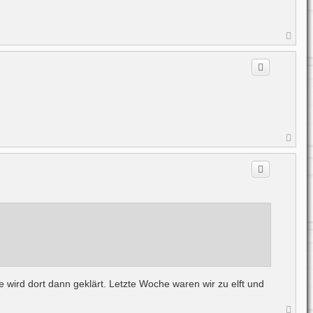
N
a
c
h
o
b
e
n
N
a
c
h
o
b
e
n
wird dort dann geklärt. Letzte Woche waren wir zu elft und
N