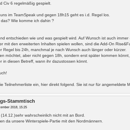
 Civ 6 regelmäßig gespielt.
uns im TeamSpeak und gegen 18h15 geht es i.d. Regel los.
 das? Wie komme ich dahin ?
nd entschieden wie und was gespielt wird. Auf Wunsch ist auch immer 
er mit den erweiterten Inhalten spielen wollen, sind die Add-On Rise&F
er Regel bis 24h, manchmal je nach Wunsch auch länger oder kürzer.
en möchtet, aber nicht gegen 18h, sondern erst später kommen könnt, tei
ier in diesen Betreff, wann ihr dazustossen könnt.
uch!
ie Teilnehmerliste ein, hier direkt folgend. Sie ist nur für angemeldete M
tags-Stammtisch
zember 2018, 15:25
 (14.12.)sehr wahrscheinlich nicht mit an Bord.
en da unsere Winterspiele-Partie mit den Nordmännern.