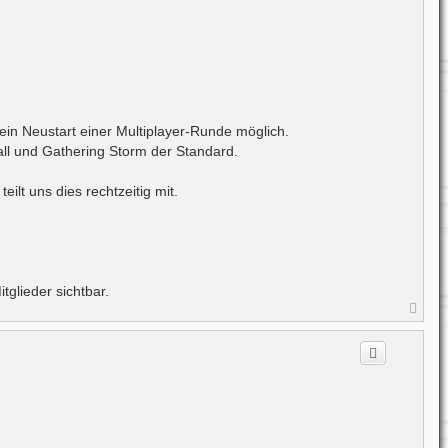
ein Neustart einer Multiplayer-Runde möglich.
all und Gathering Storm der Standard.
lt uns dies rechtzeitig mit.
itglieder sichtbar.
N
a
c
h
o
b
e
n