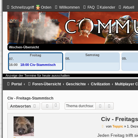
Schnellzugriff
Orden
Willkommen
FAQ
Kalender
Aktuell
Wochen-Übersicht
Samstag
Freitag
08.
09.
07.
16:00
18:00 Civ-Stammtisch
Anzeige der Termine für heute ausschalten
Portal
Foren-Übersicht
Geschichte
Civilization
Multiplayer Ci
Civ - Freitags-Stammtisch
Suche
Erweiterte Su
Antworten
Civ - Freita
B
von
Teppic
»
1. Dez
e
i
Jeden Freitag trifft 