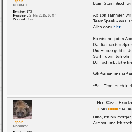
t
Teppic
Beim Stammtisch wird
r
Moderator
a
g
Beiträge:
1734
Ab 18h sammlen wir 
Registriert:
2. Mai 2015, 10:07
Wohnort:
Köln
TeamSpeak - was ist
Alles dazu
hier
Es wird an jeden Abe
Da die meisten Spiel
Die Runde geht in d
So ihr denn teilnehm
D.h. schreibt bitte h
Wir freuen uns auf e
*Edit: Tragt euch in d
Re: Civ - Frei
B
von
Teppic
»
13. De
e
i
Hiho, ich bin morgen
t
Teppic
Armsau und ich zock
r
Moderator
a
g