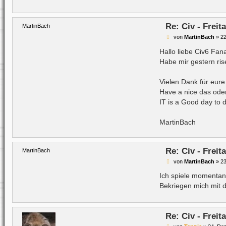
a
g
Re: Civ - Frei
MartinBach
B
von
MartinBach
»
22
e
i
Hallo liebe Civ6 Fana
t
Habe mir gestern ris
r
a
g
Vielen Dank für eure
Have a nice das oder
IT is a Good day to d
MartinBach
Re: Civ - Frei
MartinBach
B
von
MartinBach
»
23
e
i
Ich spiele momentan
t
Bekriegen mich mit d
r
a
g
Re: Civ - Frei