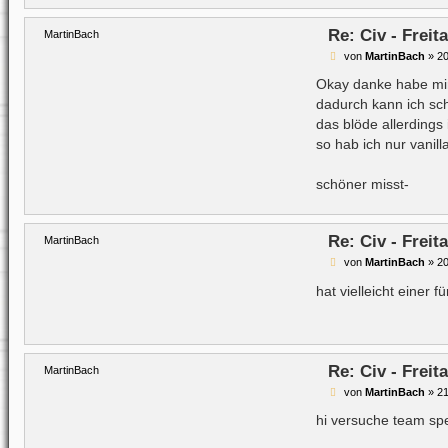
Re: Civ - Frei
MartinBach
B
von
MartinBach
»
20
e
i
Okay danke habe mi
t
dadurch kann ich sc
r
a
das blöde allerdings 
g
so hab ich nur vanill
schöner misst-
Re: Civ - Frei
MartinBach
B
von
MartinBach
»
20
e
i
hat vielleicht einer 
t
r
a
g
Re: Civ - Frei
MartinBach
B
von
MartinBach
»
21
e
i
hi versuche team spe
t
r