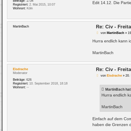
Beiträge:
1734
Edit 14.12. Die Part
Registriert:
2. Mai 2015, 10:07
Wohnort:
Köln
Re: Civ - Frei
MartinBach
B
von
MartinBach
»
19
e
i
Hurra endlich kann i
t
r
a
MartinBach
g
Re: Civ - Frei
Eisdrache
Moderator
B
von
Eisdrache
»
20.
e
Beiträge:
626
i
Registriert:
10. September 2018, 18:18
t
Wohnort:
--
MartinBach
hat
r
a
Hurra endlich k
g
MartinBach
Einfach auf dem Comm
haben die Grenzen de