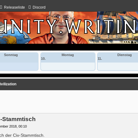
Releaseliste
Discord
Sonntag
Montag
Dienstag
10.
11.
vilization
che
gs-Stammtisch
ember 2018, 00:10
sich der Civ-Stammtisch.