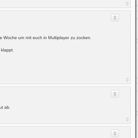
N
a
c
h
o
b
e
n
ste Woche um mit euch in Multiplayer zu zocken.
klappt.
N
a
c
h
o
b
e
ut ab.
n
N
a
c
h
o