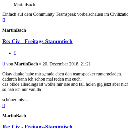
MartinBach
Einfach auf dem Community Teamspeak vorbeischauen im Civilization 
Nach
oben
MartinBach
Re: Civ - Freitags-Stammtisch
Zitieren
Beitrag
von
MartinBach
»
20. Dezember 2018, 21:21
Okay danke habe mir gerade eben den teamspeaker runtergeladen.
dadurch kann ich schon mal reden mit euch.
das blöde allerdings ist wollte mir rise and fall holen gig jetzt aber n
so hab ich nur vanilla
schöner misst-
Nach
oben
MartinBach
Re: Civ - Freitags-Stammtisch