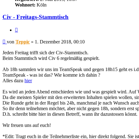
Wohnort:
Köln
Civ - Freitags-Stammtisch
Zitieren
Beitrag
von
Teppic
»
1. Dezember 2018, 00:10
Jeden Freitag trifft sich der Civ-Stammtisch.
Beim Stammtisch wird Civ 6 regelmäßig gespielt.
Ab 18h sammlen wir uns im TeamSpeak und gegen 18h15 geht es i.d.
TeamSpeak - was ist das? Wie komme ich dahin ?
Alles dazu
hier
Es wird an jeden Abend entschieden wie und was gespielt wird. Auf 
Da die meisten Spieler mit den erweiterten Inhalten spielen wollen,
Die Runde geht in der Regel bis 24h, manchmal je nach Wunsch auch 
So ihr denn teilnehmen möchtet, aber nicht gegen 18h, sondern erst spä
D.h. schreibt bitte hier in diesen Betreff, wann ihr dazustossen könnt.
Wir freuen uns auf euch!
*Edit: Tragt euch in die Teilnehmerliste ein, hier direkt folgend. Sie i