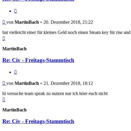
Zitieren
Beitrag
von
MartinBach
»
20. Dezember 2018, 21:22
hat vielleicht einer für kleines Geld noch einen Steam key für rise and 
Nach
oben
MartinBach
Re: Civ - Freitags-Stammtisch
Zitieren
Beitrag
von
MartinBach
»
21. Dezember 2018, 18:12
hi versuche team speak zu nutzen nur ich höre euch nicht
Nach
oben
MartinBach
Re: Civ - Freitags-Stammtisch