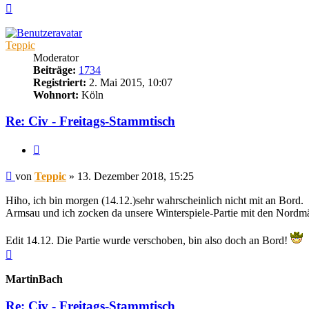
Nach
oben
Teppic
Moderator
Beiträge:
1734
Registriert:
2. Mai 2015, 10:07
Wohnort:
Köln
Re: Civ - Freitags-Stammtisch
Zitieren
Beitrag
von
Teppic
»
13. Dezember 2018, 15:25
Hiho, ich bin morgen (14.12.)sehr wahrscheinlich nicht mit an Bord.
Armsau und ich zocken da unsere Winterspiele-Partie mit den Nordm
Edit 14.12. Die Partie wurde verschoben, bin also doch an Bord!
Nach
oben
MartinBach
Re: Civ - Freitags-Stammtisch