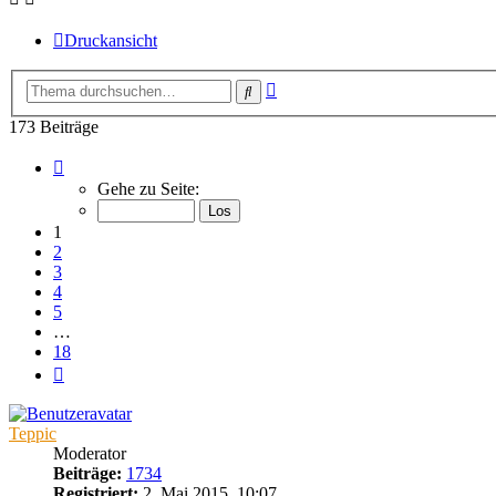
Druckansicht
Erweiterte
Suche
Suche
173 Beiträge
Seite
1
Gehe zu Seite:
von
18
1
2
3
4
5
…
18
Nächste
Teppic
Moderator
Beiträge:
1734
Registriert:
2. Mai 2015, 10:07