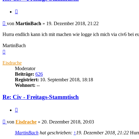
Zitieren
Beitrag
von
MartinBach
»
19. Dezember 2018, 21:22
Hurra endlich kann ich mit machen wie logge ich mich via civ6 bei e
MartinBach
Nach
oben
Eisdrache
Moderator
Beiträge:
626
Registriert:
10. September 2018, 18:18
Wohnort:
--
Re: Civ - Freitags-Stammtisch
Zitieren
Beitrag
von
Eisdrache
»
20. Dezember 2018, 20:03
MartinBach
hat geschrieben:
↑
19. Dezember 2018, 21:22
Hurra