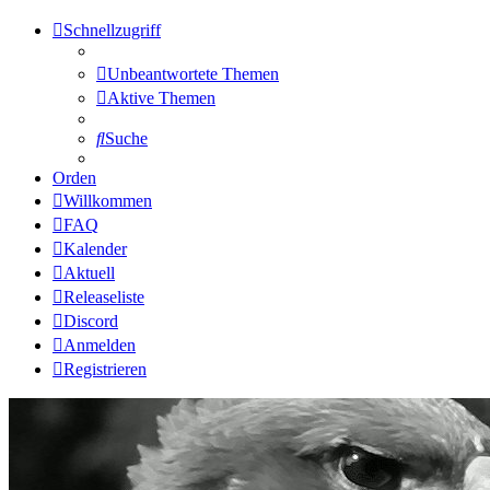
Schnellzugriff
Unbeantwortete Themen
Aktive Themen
Suche
Orden
Willkommen
FAQ
Kalender
Aktuell
Releaseliste
Discord
Anmelden
Registrieren