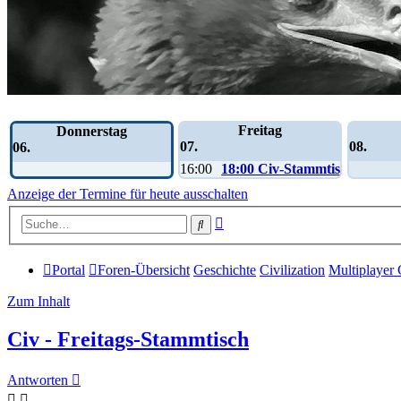
Wochen-Übersicht
Freitag
Donnerstag
07.
08.
06.
16:00
18:00 Civ-Stammtisch
Anzeige der Termine für heute ausschalten
Erweiterte
Suche
Suche
Portal
Foren-Übersicht
Geschichte
Civilization
Multiplayer 
Zum Inhalt
Civ - Freitags-Stammtisch
Antworten