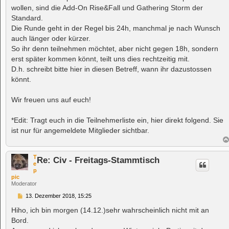
wollen, sind die Add-On Rise&Fall und Gathering Storm der
Standard.
Die Runde geht in der Regel bis 24h, manchmal je nach Wunsch
auch länger oder kürzer.
So ihr denn teilnehmen möchtet, aber nicht gegen 18h, sondern
erst später kommen könnt, teilt uns dies rechtzeitig mit.
D.h. schreibt bitte hier in diesen Betreff, wann ihr dazustossen
könnt.
Wir freuen uns auf euch!
*Edit: Tragt euch in die Teilnehmerliste ein, hier direkt folgend. Sie
ist nur für angemeldete Mitglieder sichtbar.
T
Re: Civ - Freitags-Stammtisch
e
p
pic
Moderator
B
13. Dezember 2018, 15:25
e
i
Hiho, ich bin morgen (14.12.)sehr wahrscheinlich nicht mit an
t
Bord.
r
a