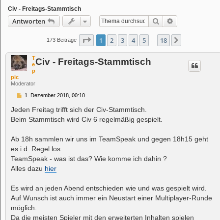
Civ - Freitags-Stammtisch
Suche
Erweiterte Suc
Antworten
Seite
1
von
18
1
2
3
4
5
18
Nächste
173 Beiträge
…
T
Civ - Freitags-Stammtisch
e
p
pic
Moderator
B
1. Dezember 2018, 00:10
e
i
Jeden Freitag trifft sich der Civ-Stammtisch.
t
Beim Stammtisch wird Civ 6 regelmäßig gespielt.
r
a
g
Ab 18h sammlen wir uns im TeamSpeak und gegen 18h15 geht
es i.d. Regel los.
TeamSpeak - was ist das? Wie komme ich dahin ?
Alles dazu
hier
Es wird an jeden Abend entschieden wie und was gespielt wird.
Auf Wunsch ist auch immer ein Neustart einer Multiplayer-Runde
möglich.
Da die meisten Spieler mit den erweiterten Inhalten spielen