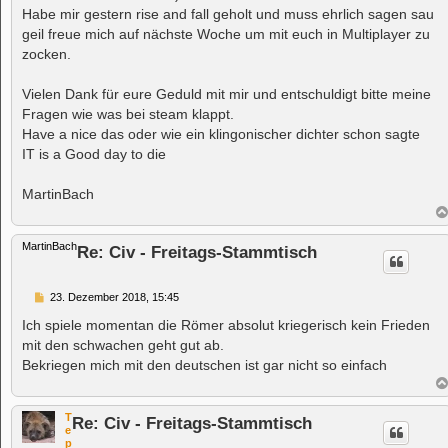
t
Habe mir gestern rise and fall geholt und muss ehrlich sagen sau
r
a
geil freue mich auf nächste Woche um mit euch in Multiplayer zu
g
zocken.
Vielen Dank für eure Geduld mit mir und entschuldigt bitte meine
Fragen wie was bei steam klappt.
Have a nice das oder wie ein klingonischer dichter schon sagte
IT is a Good day to die
MartinBach
MartinBach
Re: Civ - Freitags-Stammtisch
B
23. Dezember 2018, 15:45
e
i
Ich spiele momentan die Römer absolut kriegerisch kein Frieden
t
mit den schwachen geht gut ab.
r
a
Bekriegen mich mit den deutschen ist gar nicht so einfach
g
T
Re: Civ - Freitags-Stammtisch
e
p