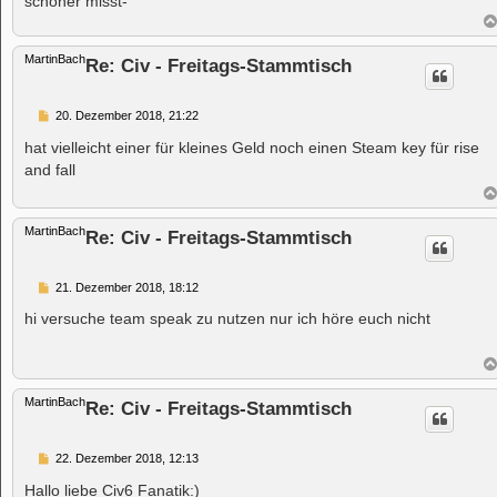
schöner misst-
MartinBach
Re: Civ - Freitags-Stammtisch
B
20. Dezember 2018, 21:22
e
i
hat vielleicht einer für kleines Geld noch einen Steam key für rise
t
and fall
r
a
g
MartinBach
Re: Civ - Freitags-Stammtisch
B
21. Dezember 2018, 18:12
e
i
hi versuche team speak zu nutzen nur ich höre euch nicht
t
r
a
g
MartinBach
Re: Civ - Freitags-Stammtisch
B
22. Dezember 2018, 12:13
e
i
Hallo liebe Civ6 Fanatik:)