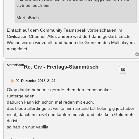
g
civ6 bei euch ein
MartinBach
Einfach auf dem Community Teamspeak vorbeischauen im
Civilization Channel. Alles andere wird dort dann geklärt. Letzte
Woche waren wir zu elft und haben die Grenzen des Multiplayers
ausgelotet.
MartinBach
Re: Civ - Freitags-Stammtisch
B
20. Dezember 2018, 21:21
e
i
Okay danke habe mir gerade eben den teamspeaker
t
runtergeladen.
r
a
dadurch kann ich schon mal reden mit euch.
g
das blöde allerdings ist wollte mir rise and fall holen gig jetzt aber
nicht, da ich mir civ6 neu kaufen musste und jetzt kein Geld mehr
da ist.
so hab ich nur vanilla