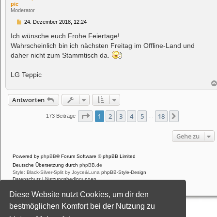
pic
Moderator
B
24. Dezember 2018, 12:24
e
i
Ich wünsche euch Frohe Feiertage!
t
Wahrscheinlich bin ich nächsten Freitag im Offline-Land und
r
a
daher nicht zum Stammtisch da.
g
LG Teppic
Antworten
Seite
1
von
18
1
2
3
4
5
18
Nächste
173 Beiträge
…
Gehe zu
Powered by
phpBB
® Forum Software © phpBB Limited
Deutsche Übersetzung durch
phpBB.de
Style: Black-Silver-Split by Joyce&Luna
phpBB-Style-Design
Datenschutz
|
Nutzungsbedingungen
Diese Website nutzt Cookies, um dir den
bestmöglichen Komfort bei der Nutzung zu