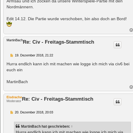
Armsau und ich zocken da unsere Winterspiele-Partie mit den
g
Nordmännern.
Edit 14.12. Die Partie wurde verschoben, bin also doch an Bord!
MartinBach
Re: Civ - Freitags-Stammtisch
B
19. Dezember 2018, 21:22
e
i
Hurra endlich kann ich mit machen wie logge ich mich via civ6 bei
t
euch ein
r
a
g
MartinBach
Eisdrache
Re: Civ - Freitags-Stammtisch
Moderator
B
20. Dezember 2018, 20:03
e
i
t
MartinBach
hat geschrieben:
↑
r
a
Hurra endlich kann ich mit machen wie logge ich mich via