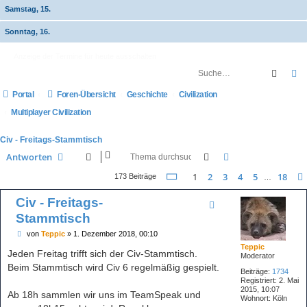
Samstag, 15.
Sonntag, 16.
Anzeige der Termine für heute ausschalten
Suche
E
Portal
Foren-Übersicht
Geschichte
Civilization
Multiplayer Civilization
Civ - Freitags-Stammtisch
Suche
Erweiterte Suche
Antworten
Seite
1
von
18
1
2
3
4
5
18
173 Beiträge
…
Civ - Freitags-
Stammtisch
B
von
Teppic
»
1. Dezember 2018, 00:10
e
Teppic
i
Jeden Freitag trifft sich der Civ-Stammtisch.
Moderator
t
Beim Stammtisch wird Civ 6 regelmäßig gespielt.
r
Beiträge:
1734
a
Registriert:
2. Mai
g
2015, 10:07
Ab 18h sammlen wir uns im TeamSpeak und
Wohnort:
Köln