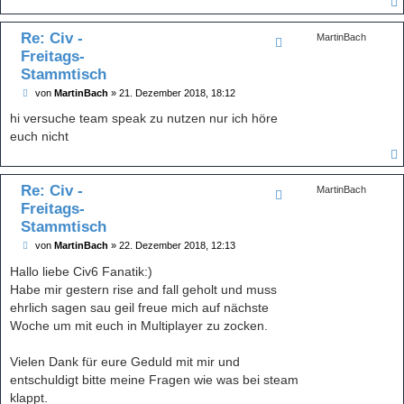
g
Re: Civ -
MartinBach
Freitags-
Stammtisch
B
von
MartinBach
»
21. Dezember 2018, 18:12
e
i
hi versuche team speak zu nutzen nur ich höre
t
euch nicht
r
a
g
Re: Civ -
MartinBach
Freitags-
Stammtisch
B
von
MartinBach
»
22. Dezember 2018, 12:13
e
i
Hallo liebe Civ6 Fanatik:)
t
Habe mir gestern rise and fall geholt und muss
r
a
ehrlich sagen sau geil freue mich auf nächste
g
Woche um mit euch in Multiplayer zu zocken.
Vielen Dank für eure Geduld mit mir und
entschuldigt bitte meine Fragen wie was bei steam
klappt.