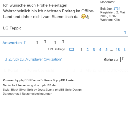
e
Moderator
i
Ich wünsche euch Frohe Feiertage!
t
Beiträge:
1734
Wahrscheinlich bin ich nächsten Freitag im Offline-
r
Registriert:
2. Mai
a
Land und daher nicht zum Stammtisch da.
2015, 10:07
g
Wohnort:
Köln
LG Teppic
Antworten
Seite
1
von
18
1
2
3
4
5
18
173 Beiträge
…
Gehe zu
Zurück zu „Multiplayer Civilization“
Portal
Foren-Übersicht
Alle Zeiten sind
UTC+02:0
Powered by
phpBB
® Forum Software © phpBB Limited
Deutsche Übersetzung durch
phpBB.de
Style: Black-Silver-Split by Joyce&Luna
phpBB-Style-Design
Datenschutz
|
Nutzungsbedingungen