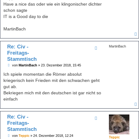
Have a nice das oder wie ein klingonischer dichter
schon sagte
IT is a Good day to die
MartinBach
Re: Civ -
MartinBach
Freitags-
Stammtisch
B
von
MartinBach
»
23. Dezember 2018, 15:45
e
i
Ich spiele momentan die Römer absolut
t
kriegerisch kein Frieden mit den schwachen geht
r
a
gut ab.
g
Bekriegen mich mit den deutschen ist gar nicht so
einfach
Re: Civ -
Freitags-
Stammtisch
B
von
Teppic
»
24. Dezember 2018, 12:24
Teppic