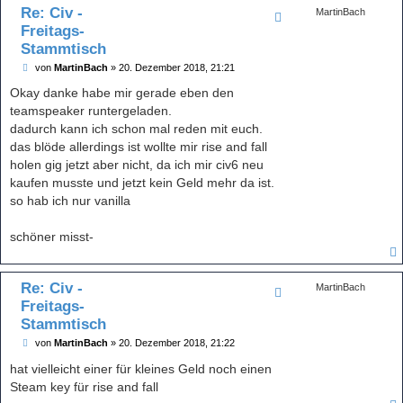
Re: Civ -
MartinBach
Freitags-
Stammtisch
B
von
MartinBach
»
20. Dezember 2018, 21:21
e
i
Okay danke habe mir gerade eben den
t
teamspeaker runtergeladen.
r
a
dadurch kann ich schon mal reden mit euch.
g
das blöde allerdings ist wollte mir rise and fall
holen gig jetzt aber nicht, da ich mir civ6 neu
kaufen musste und jetzt kein Geld mehr da ist.
so hab ich nur vanilla
schöner misst-
Re: Civ -
MartinBach
Freitags-
Stammtisch
B
von
MartinBach
»
20. Dezember 2018, 21:22
e
i
hat vielleicht einer für kleines Geld noch einen
t
Steam key für rise and fall
r
a