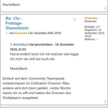
g
MartinBach
Re: Civ -
Eisdrache
Moderator
Freitags-
Beiträge:
626
Stammtisch
Registriert:
10.
B
von
Eisdrache
»
20. Dezember 2018, 20:03
September 2018,
e
18:18
i
Wohnort:
--
t
MartinBach
hat geschrieben:
↑
19. Dezember
r
a
2018, 21:22
g
Hurra endlich kann ich mit machen wie logge
ich mich via civ6 bei euch ein
MartinBach
Einfach auf dem Community Teamspeak
vorbeischauen im Civilization Channel. Alles
andere wird dort dann geklärt. Letzte Woche
waren wir zu elft und haben die Grenzen des
Multiplayers ausgelotet.