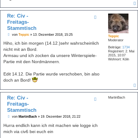
Re: Civ -
Freitags-
Stammtisch
B
von
Teppic
»
13. Dezember 2018, 15:25
Teppic
e
Moderator
i
Hiho, ich bin morgen (14.12.)sehr wahrscheinlich
t
Beiträge:
1734
nicht mit an Bord.
r
Registriert:
2. Mai
a
Armsau und ich zocken da unsere Winterspiele-
2015, 10:07
g
Wohnort:
Köln
Partie mit den Nordmännern.
Edit 14.12. Die Partie wurde verschoben, bin also
doch an Bord!
Re: Civ -
MartinBach
Freitags-
Stammtisch
B
von
MartinBach
»
19. Dezember 2018, 21:22
e
i
Hurra endlich kann ich mit machen wie logge ich
t
mich via civ6 bei euch ein
r
a