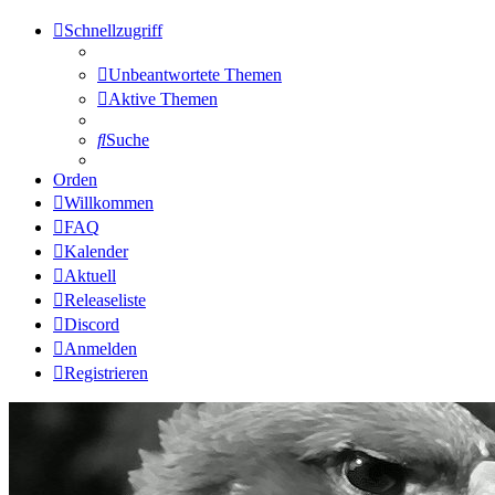
Schnellzugriff
Unbeantwortete Themen
Aktive Themen
Suche
Orden
Willkommen
FAQ
Kalender
Aktuell
Releaseliste
Discord
Anmelden
Registrieren