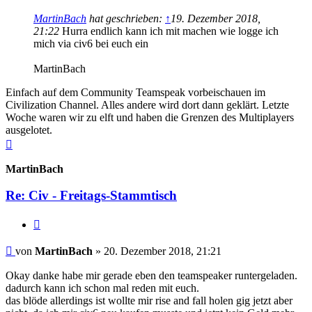
MartinBach
hat geschrieben:
↑
19. Dezember 2018,
21:22
Hurra endlich kann ich mit machen wie logge ich
mich via civ6 bei euch ein
MartinBach
Einfach auf dem Community Teamspeak vorbeischauen im
Civilization Channel. Alles andere wird dort dann geklärt. Letzte
Woche waren wir zu elft und haben die Grenzen des Multiplayers
ausgelotet.
Nach
oben
MartinBach
Re: Civ - Freitags-Stammtisch
Zitieren
Beitrag
von
MartinBach
»
20. Dezember 2018, 21:21
Okay danke habe mir gerade eben den teamspeaker runtergeladen.
dadurch kann ich schon mal reden mit euch.
das blöde allerdings ist wollte mir rise and fall holen gig jetzt aber