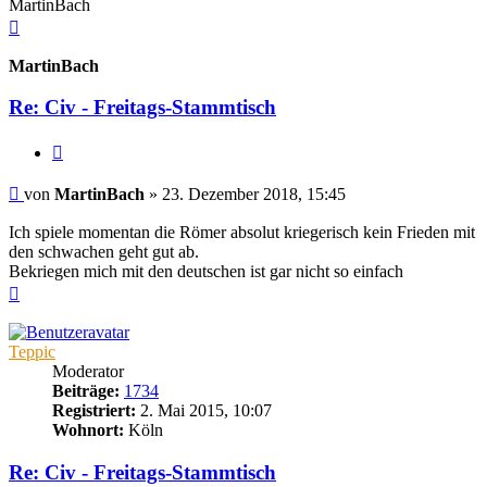
MartinBach
Nach
oben
MartinBach
Re: Civ - Freitags-Stammtisch
Zitieren
Beitrag
von
MartinBach
»
23. Dezember 2018, 15:45
Ich spiele momentan die Römer absolut kriegerisch kein Frieden mit
den schwachen geht gut ab.
Bekriegen mich mit den deutschen ist gar nicht so einfach
Nach
oben
Teppic
Moderator
Beiträge:
1734
Registriert:
2. Mai 2015, 10:07
Wohnort:
Köln
Re: Civ - Freitags-Stammtisch