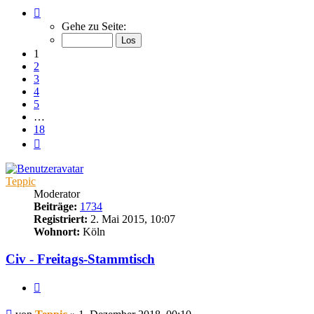
Seite
1
Gehe zu Seite:
von
18
1
2
3
4
5
…
18
Nächste
Teppic
Moderator
Beiträge:
1734
Registriert:
2. Mai 2015, 10:07
Wohnort:
Köln
Civ - Freitags-Stammtisch
Zitieren
Beitrag