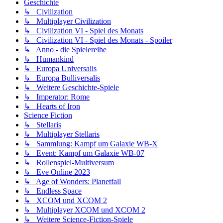
Geschichte
↳ Civilization
↳ Multiplayer Civilization
↳ Civilization VI - Spiel des Monats
↳ Civilization VI - Spiel des Monats - Spoiler
↳ Anno - die Spielereihe
↳ Humankind
↳ Europa Universalis
↳ Europa Bulliversalis
↳ Weitere Geschichte-Spiele
↳ Imperator: Rome
↳ Hearts of Iron
Science Fiction
↳ Stellaris
↳ Multiplayer Stellaris
↳ Sammlung: Kampf um Galaxie WB-X
↳ Event: Kampf um Galaxie WB-07
↳ Rollenspiel-Multiversum
↳ Eve Online 2023
↳ Age of Wonders: Planetfall
↳ Endless Space
↳ XCOM und XCOM 2
↳ Multiplayer XCOM und XCOM 2
↳ Weitere Science-Fiction-Spiele