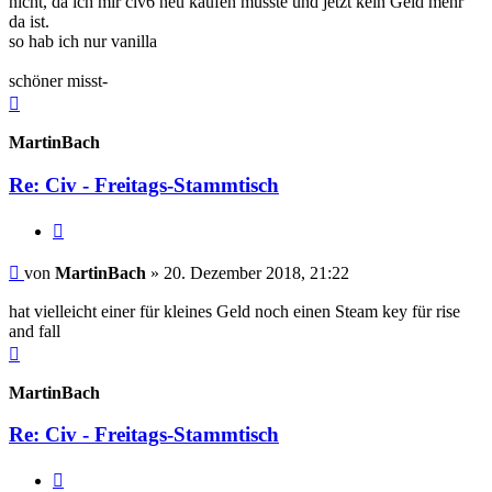
nicht, da ich mir civ6 neu kaufen musste und jetzt kein Geld mehr
da ist.
so hab ich nur vanilla
schöner misst-
Nach
oben
MartinBach
Re: Civ - Freitags-Stammtisch
Zitieren
Beitrag
von
MartinBach
»
20. Dezember 2018, 21:22
hat vielleicht einer für kleines Geld noch einen Steam key für rise
and fall
Nach
oben
MartinBach
Re: Civ - Freitags-Stammtisch
Zitieren