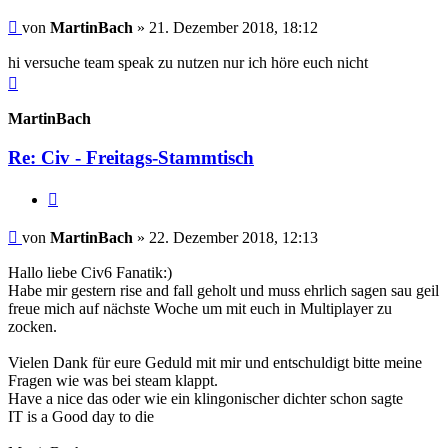
Beitrag
von
MartinBach
»
21. Dezember 2018, 18:12
hi versuche team speak zu nutzen nur ich höre euch nicht
Nach
oben
MartinBach
Re: Civ - Freitags-Stammtisch
Zitieren
Beitrag
von
MartinBach
»
22. Dezember 2018, 12:13
Hallo liebe Civ6 Fanatik:)
Habe mir gestern rise and fall geholt und muss ehrlich sagen sau geil
freue mich auf nächste Woche um mit euch in Multiplayer zu
zocken.
Vielen Dank für eure Geduld mit mir und entschuldigt bitte meine
Fragen wie was bei steam klappt.
Have a nice das oder wie ein klingonischer dichter schon sagte
IT is a Good day to die