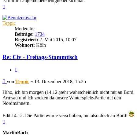
ist nur für angemeldete Mitglieder sichtbar.
Nach
oben
Teppic
Moderator
Beiträge:
1734
Registriert:
2. Mai 2015, 10:07
Wohnort:
Köln
Re: Civ - Freitags-Stammtisch
Zitieren
Beitrag
von
Teppic
»
13. Dezember 2018, 15:25
Hiho, ich bin morgen (14.12.)sehr wahrscheinlich nicht mit an Bord.
Armsau und ich zocken da unsere Winterspiele-Partie mit den
Nordmännern.
Edit 14.12. Die Partie wurde verschoben, bin also doch an Bord!
Nach
oben
MartinBach