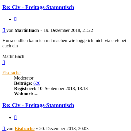
Re: Civ - Freitags-Stammtisch
Zitieren
Beitrag
von
MartinBach
»
19. Dezember 2018, 21:22
Hurra endlich kann ich mit machen wie logge ich mich via civ6 bei
euch ein
MartinBach
Nach
oben
Eisdrache
Moderator
Beiträge:
626
Registriert:
10. September 2018, 18:18
Wohnort:
--
Re: Civ - Freitags-Stammtisch
Zitieren
Beitrag
von
Eisdrache
»
20. Dezember 2018, 20:03