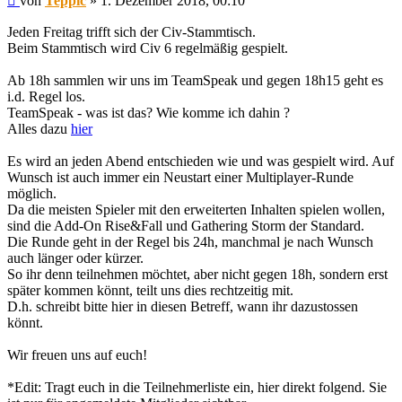
von
Teppic
»
1. Dezember 2018, 00:10
Jeden Freitag trifft sich der Civ-Stammtisch.
Beim Stammtisch wird Civ 6 regelmäßig gespielt.
Ab 18h sammlen wir uns im TeamSpeak und gegen 18h15 geht es
i.d. Regel los.
TeamSpeak - was ist das? Wie komme ich dahin ?
Alles dazu
hier
Es wird an jeden Abend entschieden wie und was gespielt wird. Auf
Wunsch ist auch immer ein Neustart einer Multiplayer-Runde
möglich.
Da die meisten Spieler mit den erweiterten Inhalten spielen wollen,
sind die Add-On Rise&Fall und Gathering Storm der Standard.
Die Runde geht in der Regel bis 24h, manchmal je nach Wunsch
auch länger oder kürzer.
So ihr denn teilnehmen möchtet, aber nicht gegen 18h, sondern erst
später kommen könnt, teilt uns dies rechtzeitig mit.
D.h. schreibt bitte hier in diesen Betreff, wann ihr dazustossen
könnt.
Wir freuen uns auf euch!
*Edit: Tragt euch in die Teilnehmerliste ein, hier direkt folgend. Sie