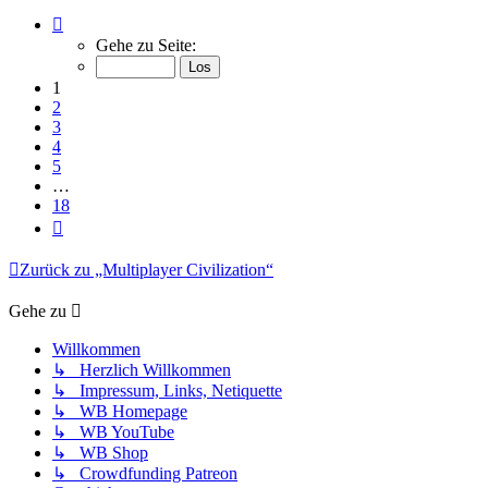
Seite
1
Gehe zu Seite:
von
18
1
2
3
4
5
…
18
Nächste
Zurück zu „Multiplayer Civilization“
Gehe zu
Willkommen
↳ Herzlich Willkommen
↳ Impressum, Links, Netiquette
↳ WB Homepage
↳ WB YouTube
↳ WB Shop
↳ Crowdfunding Patreon