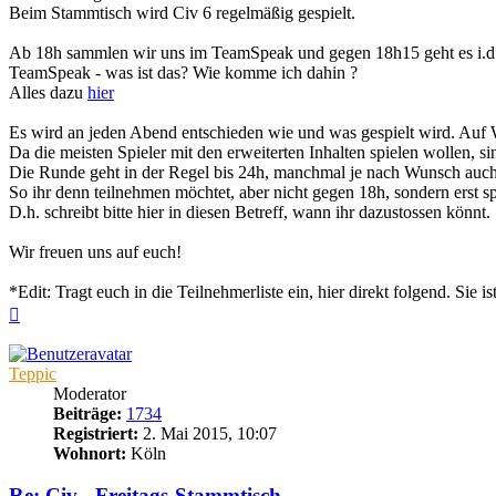
Beim Stammtisch wird Civ 6 regelmäßig gespielt.
Ab 18h sammlen wir uns im TeamSpeak und gegen 18h15 geht es i.d.
TeamSpeak - was ist das? Wie komme ich dahin ?
Alles dazu
hier
Es wird an jeden Abend entschieden wie und was gespielt wird. Auf 
Da die meisten Spieler mit den erweiterten Inhalten spielen wollen,
Die Runde geht in der Regel bis 24h, manchmal je nach Wunsch auch 
So ihr denn teilnehmen möchtet, aber nicht gegen 18h, sondern erst spä
D.h. schreibt bitte hier in diesen Betreff, wann ihr dazustossen könnt.
Wir freuen uns auf euch!
*Edit: Tragt euch in die Teilnehmerliste ein, hier direkt folgend. Sie i
Nach
oben
Teppic
Moderator
Beiträge:
1734
Registriert:
2. Mai 2015, 10:07
Wohnort:
Köln
Re: Civ - Freitags-Stammtisch