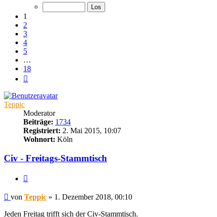
von
18
1
2
3
4
5
…
18
Nächste
Teppic
Moderator
Beiträge:
1734
Registriert:
2. Mai 2015, 10:07
Wohnort:
Köln
Civ - Freitags-Stammtisch
Zitieren
Beitrag
von
Teppic
»
1. Dezember 2018, 00:10
Jeden Freitag trifft sich der Civ-Stammtisch.