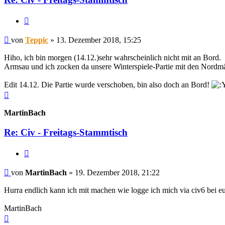
Zitieren
Beitrag
von
Teppic
»
13. Dezember 2018, 15:25
Hiho, ich bin morgen (14.12.)sehr wahrscheinlich nicht mit an Bord.
Armsau und ich zocken da unsere Winterspiele-Partie mit den Nordm
Edit 14.12. Die Partie wurde verschoben, bin also doch an Bord!
Nach
oben
MartinBach
Re: Civ - Freitags-Stammtisch
Zitieren
Beitrag
von
MartinBach
»
19. Dezember 2018, 21:22
Hurra endlich kann ich mit machen wie logge ich mich via civ6 bei e
MartinBach
Nach