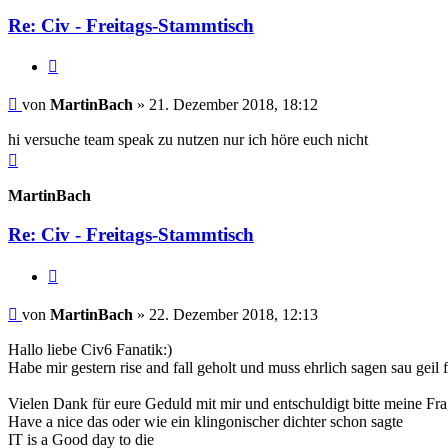
Re: Civ - Freitags-Stammtisch
Zitieren
Beitrag
von
MartinBach
»
21. Dezember 2018, 18:12
hi versuche team speak zu nutzen nur ich höre euch nicht
Nach
oben
MartinBach
Re: Civ - Freitags-Stammtisch
Zitieren
Beitrag
von
MartinBach
»
22. Dezember 2018, 12:13
Hallo liebe Civ6 Fanatik:)
Habe mir gestern rise and fall geholt und muss ehrlich sagen sau gei
Vielen Dank für eure Geduld mit mir und entschuldigt bitte meine Fr
Have a nice das oder wie ein klingonischer dichter schon sagte
IT is a Good day to die