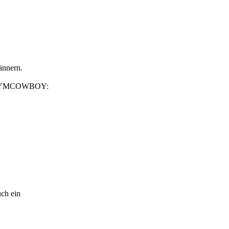
ännern.
uch ein