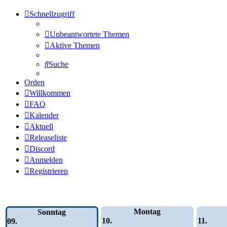
Schnellzugriff
Unbeantwortete Themen
Aktive Themen
Suche
Orden
Willkommen
FAQ
Kalender
Aktuell
Releaseliste
Discord
Anmelden
Registrieren
Wochen-Übersicht
Montag
Sonntag
10.
11.
09.