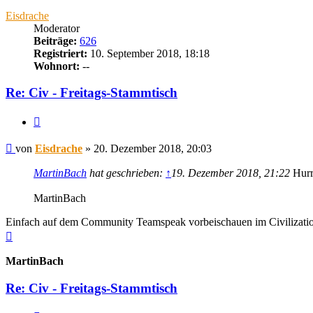
oben
Eisdrache
Moderator
Beiträge:
626
Registriert:
10. September 2018, 18:18
Wohnort:
--
Re: Civ - Freitags-Stammtisch
Zitieren
Beitrag
von
Eisdrache
»
20. Dezember 2018, 20:03
MartinBach
hat geschrieben:
↑
19. Dezember 2018, 21:22
Hurra
MartinBach
Einfach auf dem Community Teamspeak vorbeischauen im Civilization 
Nach
oben
MartinBach
Re: Civ - Freitags-Stammtisch