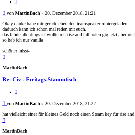
Zitieren
Beitrag
von
MartinBach
»
20. Dezember 2018, 21:21
Okay danke habe mir gerade eben den teamspeaker runtergeladen.
dadurch kann ich schon mal reden mit euch.
das blöde allerdings ist wollte mir rise and fall holen gig jetzt aber n
so hab ich nur vanilla
schöner misst-
Nach
oben
MartinBach
Re: Civ - Freitags-Stammtisch
Zitieren
Beitrag
von
MartinBach
»
20. Dezember 2018, 21:22
hat vielleicht einer für kleines Geld noch einen Steam key für rise and 
Nach
oben
MartinBach