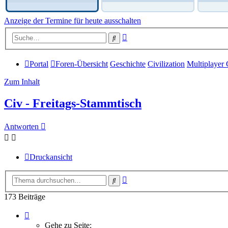
Anzeige der Termine für heute ausschalten
Erweiterte
Suche
Suche
Portal
Foren-Übersicht
Geschichte
Civilization
Multiplayer 
Zum Inhalt
Civ - Freitags-Stammtisch
Antworten
Druckansicht
Erweiterte
Suche
Suche
173 Beiträge
Seite
1
Gehe zu Seite: