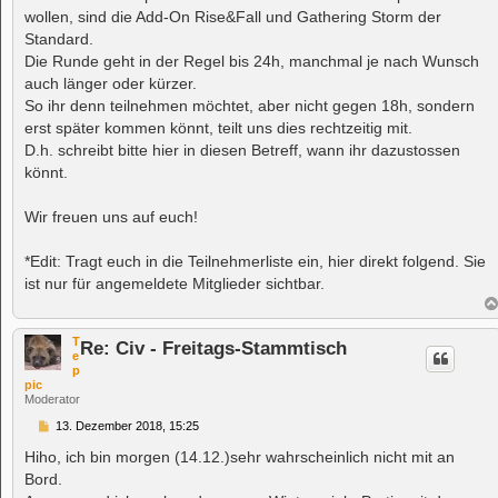
wollen, sind die Add-On Rise&Fall und Gathering Storm der
Standard.
Die Runde geht in der Regel bis 24h, manchmal je nach Wunsch
auch länger oder kürzer.
So ihr denn teilnehmen möchtet, aber nicht gegen 18h, sondern
erst später kommen könnt, teilt uns dies rechtzeitig mit.
D.h. schreibt bitte hier in diesen Betreff, wann ihr dazustossen
könnt.
Wir freuen uns auf euch!
*Edit: Tragt euch in die Teilnehmerliste ein, hier direkt folgend. Sie
ist nur für angemeldete Mitglieder sichtbar.
T
Re: Civ - Freitags-Stammtisch
e
p
pic
Moderator
B
13. Dezember 2018, 15:25
e
i
Hiho, ich bin morgen (14.12.)sehr wahrscheinlich nicht mit an
t
Bord.
r
a