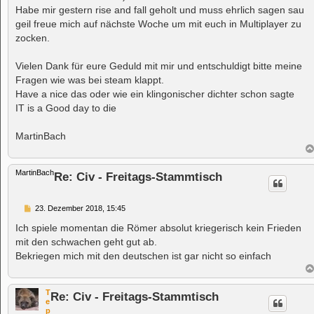
t
Habe mir gestern rise and fall geholt und muss ehrlich sagen sau
r
a
geil freue mich auf nächste Woche um mit euch in Multiplayer zu
g
zocken.
Vielen Dank für eure Geduld mit mir und entschuldigt bitte meine
Fragen wie was bei steam klappt.
Have a nice das oder wie ein klingonischer dichter schon sagte
IT is a Good day to die
MartinBach
MartinBach
Re: Civ - Freitags-Stammtisch
B
23. Dezember 2018, 15:45
e
i
Ich spiele momentan die Römer absolut kriegerisch kein Frieden
t
mit den schwachen geht gut ab.
r
a
Bekriegen mich mit den deutschen ist gar nicht so einfach
g
T
Re: Civ - Freitags-Stammtisch
e
p