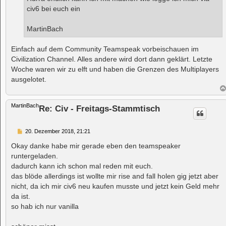
g
civ6 bei euch ein
MartinBach
Einfach auf dem Community Teamspeak vorbeischauen im
Civilization Channel. Alles andere wird dort dann geklärt. Letzte
Woche waren wir zu elft und haben die Grenzen des Multiplayers
ausgelotet.
MartinBach
Re: Civ - Freitags-Stammtisch
B
20. Dezember 2018, 21:21
e
i
Okay danke habe mir gerade eben den teamspeaker
t
runtergeladen.
r
a
dadurch kann ich schon mal reden mit euch.
g
das blöde allerdings ist wollte mir rise and fall holen gig jetzt aber
nicht, da ich mir civ6 neu kaufen musste und jetzt kein Geld mehr
da ist.
so hab ich nur vanilla