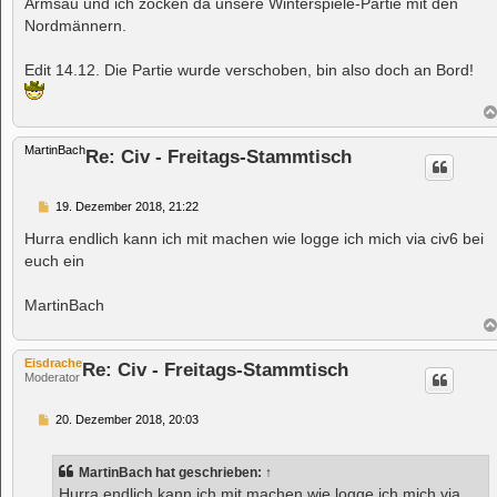
Armsau und ich zocken da unsere Winterspiele-Partie mit den
g
Nordmännern.
Edit 14.12. Die Partie wurde verschoben, bin also doch an Bord!
MartinBach
Re: Civ - Freitags-Stammtisch
B
19. Dezember 2018, 21:22
e
i
Hurra endlich kann ich mit machen wie logge ich mich via civ6 bei
t
euch ein
r
a
g
MartinBach
Eisdrache
Re: Civ - Freitags-Stammtisch
Moderator
B
20. Dezember 2018, 20:03
e
i
t
MartinBach
hat geschrieben:
↑
r
a
Hurra endlich kann ich mit machen wie logge ich mich via