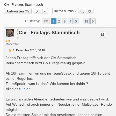
Civ - Freitags-Stammtisch
Suche
Erweiterte Suc
Antworten
Seite
1
von
18
1
2
3
4
5
18
Nächste
173 Beiträge
…
T
Civ - Freitags-Stammtisch
e
p
pic
Moderator
B
1. Dezember 2018, 00:10
e
i
Jeden Freitag trifft sich der Civ-Stammtisch.
t
Beim Stammtisch wird Civ 6 regelmäßig gespielt.
r
a
g
Ab 18h sammlen wir uns im TeamSpeak und gegen 18h15 geht
es i.d. Regel los.
TeamSpeak - was ist das? Wie komme ich dahin ?
Alles dazu
hier
Es wird an jeden Abend entschieden wie und was gespielt wird.
Auf Wunsch ist auch immer ein Neustart einer Multiplayer-Runde
möglich.
Da die meisten Spieler mit den erweiterten Inhalten spielen