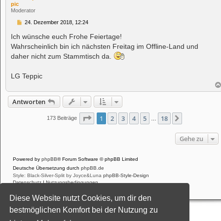
pic
Moderator
B
24. Dezember 2018, 12:24
e
i
Ich wünsche euch Frohe Feiertage!
t
Wahrscheinlich bin ich nächsten Freitag im Offline-Land und
r
a
daher nicht zum Stammtisch da.
g
LG Teppic
Antworten
Seite
1
von
18
1
2
3
4
5
18
Nächste
173 Beiträge
…
Gehe zu
Powered by
phpBB
® Forum Software © phpBB Limited
Deutsche Übersetzung durch
phpBB.de
Style: Black-Silver-Split by Joyce&Luna
phpBB-Style-Design
Datenschutz
|
Nutzungsbedingungen
Diese Website nutzt Cookies, um dir den
bestmöglichen Komfort bei der Nutzung zu