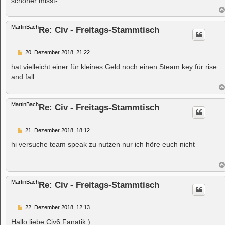
schöner misst-
MartinBach
Re: Civ - Freitags-Stammtisch
B
20. Dezember 2018, 21:22
e
i
hat vielleicht einer für kleines Geld noch einen Steam key für rise
t
and fall
r
a
g
MartinBach
Re: Civ - Freitags-Stammtisch
B
21. Dezember 2018, 18:12
e
i
hi versuche team speak zu nutzen nur ich höre euch nicht
t
r
a
g
MartinBach
Re: Civ - Freitags-Stammtisch
B
22. Dezember 2018, 12:13
e
i
Hallo liebe Civ6 Fanatik:)