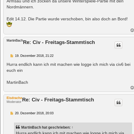
Armsau und ich zocken da unsere Winterspiele-Partie mit den
g
Nordmännern.
Edit 14.12. Die Partie wurde verschoben, bin also doch an Bord!
MartinBach
Re: Civ - Freitags-Stammtisch
B
19. Dezember 2018, 21:22
e
i
Hurra endlich kann ich mit machen wie logge ich mich via civ6 bei
t
euch ein
r
a
g
MartinBach
Eisdrache
Re: Civ - Freitags-Stammtisch
Moderator
B
20. Dezember 2018, 20:03
e
i
t
MartinBach
hat geschrieben:
↑
r
a
Hurra endlich kann ich mit machen wie logge ich mich via