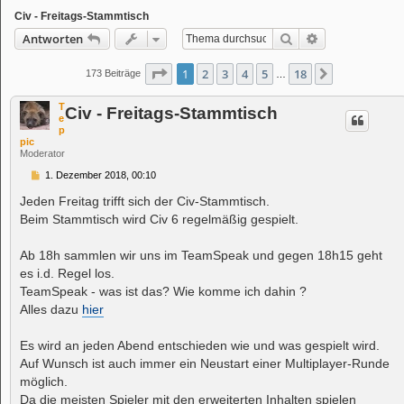
Civ - Freitags-Stammtisch
Suche
Erweiterte Suc
Antworten
Seite
1
von
18
1
2
3
4
5
18
Nächste
173 Beiträge
…
T
Civ - Freitags-Stammtisch
e
p
pic
Moderator
B
1. Dezember 2018, 00:10
e
i
Jeden Freitag trifft sich der Civ-Stammtisch.
t
Beim Stammtisch wird Civ 6 regelmäßig gespielt.
r
a
g
Ab 18h sammlen wir uns im TeamSpeak und gegen 18h15 geht
es i.d. Regel los.
TeamSpeak - was ist das? Wie komme ich dahin ?
Alles dazu
hier
Es wird an jeden Abend entschieden wie und was gespielt wird.
Auf Wunsch ist auch immer ein Neustart einer Multiplayer-Runde
möglich.
Da die meisten Spieler mit den erweiterten Inhalten spielen