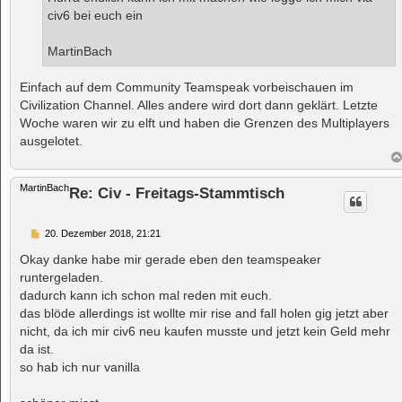
g
civ6 bei euch ein
MartinBach
Einfach auf dem Community Teamspeak vorbeischauen im
Civilization Channel. Alles andere wird dort dann geklärt. Letzte
Woche waren wir zu elft und haben die Grenzen des Multiplayers
ausgelotet.
MartinBach
Re: Civ - Freitags-Stammtisch
B
20. Dezember 2018, 21:21
e
i
Okay danke habe mir gerade eben den teamspeaker
t
runtergeladen.
r
a
dadurch kann ich schon mal reden mit euch.
g
das blöde allerdings ist wollte mir rise and fall holen gig jetzt aber
nicht, da ich mir civ6 neu kaufen musste und jetzt kein Geld mehr
da ist.
so hab ich nur vanilla