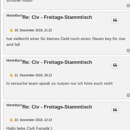
schöner misst-
MartinBach
Re: Civ - Freitags-Stammtisch
B
20. Dezember 2018, 21:22
e
i
hat vielleicht einer für kleines Geld noch einen Steam key für rise
t
and fall
r
a
g
MartinBach
Re: Civ - Freitags-Stammtisch
B
21. Dezember 2018, 18:12
e
i
hi versuche team speak zu nutzen nur ich höre euch nicht
t
r
a
g
MartinBach
Re: Civ - Freitags-Stammtisch
B
22. Dezember 2018, 12:13
e
i
Hallo liebe Civ6 Fanatik:)