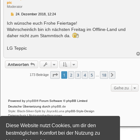
pic
Moderator
B
24. Dezember 2018, 12:24
e
i
Ich wünsche euch Frohe Feiertage!
t
Wahrscheinlich bin ich nächsten Freitag im Offline-Land und
r
a
daher nicht zum Stammtisch da.
g
LG Teppic
Antworten
Seite
1
von
18
1
2
3
4
5
18
Nächste
173 Beiträge
…
Gehe zu
Powered by
phpBB
® Forum Software © phpBB Limited
Deutsche Übersetzung durch
phpBB.de
Style: Black-Silver-Split by Joyce&Luna
phpBB-Style-Design
Datenschutz
|
Nutzungsbedingungen
Diese Website nutzt Cookies, um dir den
bestmöglichen Komfort bei der Nutzung zu