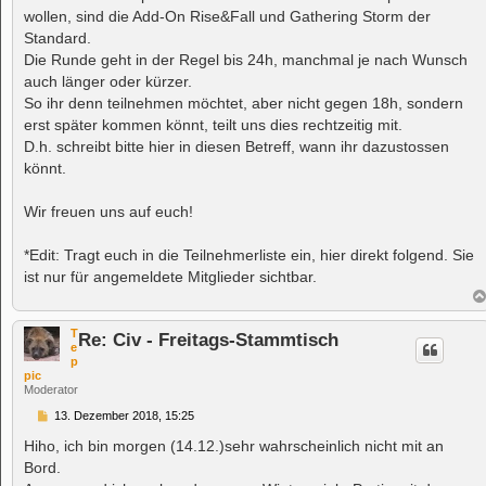
wollen, sind die Add-On Rise&Fall und Gathering Storm der
Standard.
Die Runde geht in der Regel bis 24h, manchmal je nach Wunsch
auch länger oder kürzer.
So ihr denn teilnehmen möchtet, aber nicht gegen 18h, sondern
erst später kommen könnt, teilt uns dies rechtzeitig mit.
D.h. schreibt bitte hier in diesen Betreff, wann ihr dazustossen
könnt.
Wir freuen uns auf euch!
*Edit: Tragt euch in die Teilnehmerliste ein, hier direkt folgend. Sie
ist nur für angemeldete Mitglieder sichtbar.
T
Re: Civ - Freitags-Stammtisch
e
p
pic
Moderator
B
13. Dezember 2018, 15:25
e
i
Hiho, ich bin morgen (14.12.)sehr wahrscheinlich nicht mit an
t
Bord.
r
a