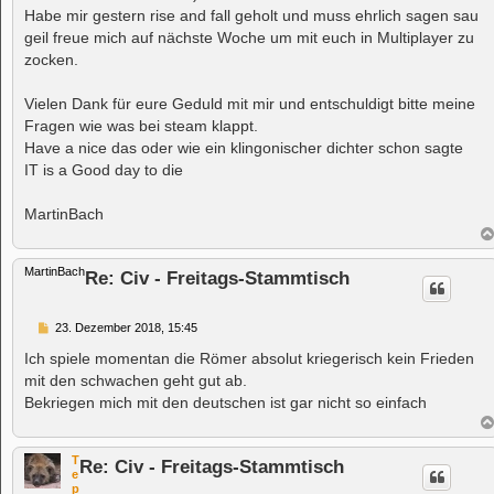
t
Habe mir gestern rise and fall geholt und muss ehrlich sagen sau
r
a
geil freue mich auf nächste Woche um mit euch in Multiplayer zu
g
zocken.
Vielen Dank für eure Geduld mit mir und entschuldigt bitte meine
Fragen wie was bei steam klappt.
Have a nice das oder wie ein klingonischer dichter schon sagte
IT is a Good day to die
MartinBach
MartinBach
Re: Civ - Freitags-Stammtisch
B
23. Dezember 2018, 15:45
e
i
Ich spiele momentan die Römer absolut kriegerisch kein Frieden
t
mit den schwachen geht gut ab.
r
a
Bekriegen mich mit den deutschen ist gar nicht so einfach
g
T
Re: Civ - Freitags-Stammtisch
e
p