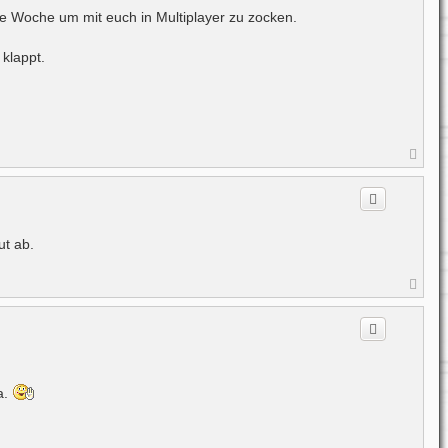
n
ste Woche um mit euch in Multiplayer zu zocken.
klappt.
N
a
c
h
o
b
e
ut ab.
n
N
a
c
h
o
b
e
n
a.