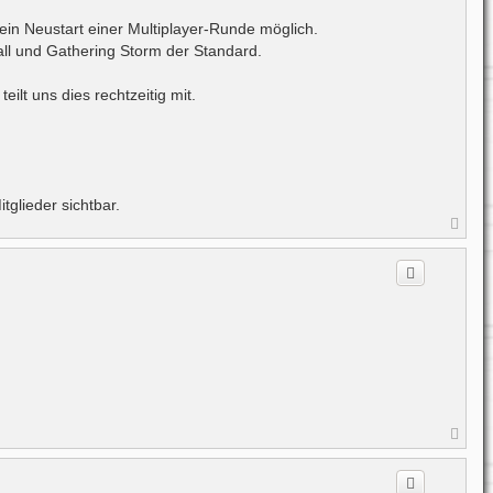
ein Neustart einer Multiplayer-Runde möglich.
all und Gathering Storm der Standard.
lt uns dies rechtzeitig mit.
itglieder sichtbar.
N
a
c
h
o
b
e
n
N
a
c
h