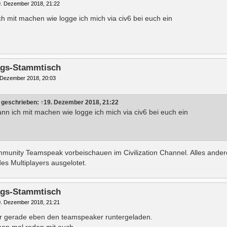
. Dezember 2018, 21:22
ch mit machen wie logge ich mich via civ6 bei euch ein
tags-Stammtisch
 Dezember 2018, 20:03
 geschrieben:
↑
19. Dezember 2018, 21:22
ann ich mit machen wie logge ich mich via civ6 bei euch ein
unity Teamspeak vorbeischauen im Civilization Channel. Alles andere 
s Multiplayers ausgelotet.
tags-Stammtisch
. Dezember 2018, 21:21
r gerade eben den teamspeaker runtergeladen.
hon mal reden mit euch.