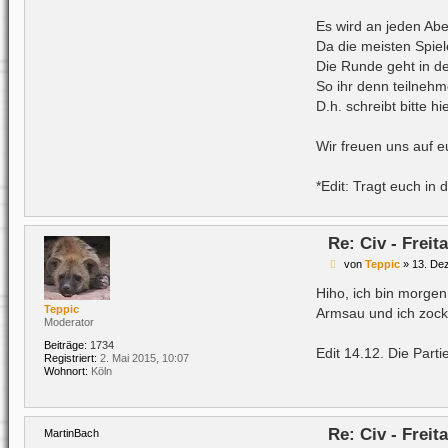
Es wird an jeden Abe
Da die meisten Spiel
Die Runde geht in d
So ihr denn teilnehm
D.h. schreibt bitte h
Wir freuen uns auf e
*Edit: Tragt euch in d
Re: Civ - Frei
B
von
Teppic
»
13. De
e
i
Hiho, ich bin morgen
t
Teppic
Armsau und ich zock
r
Moderator
a
g
Beiträge:
1734
Edit 14.12. Die Part
Registriert:
2. Mai 2015, 10:07
Wohnort:
Köln
Re: Civ - Frei
MartinBach