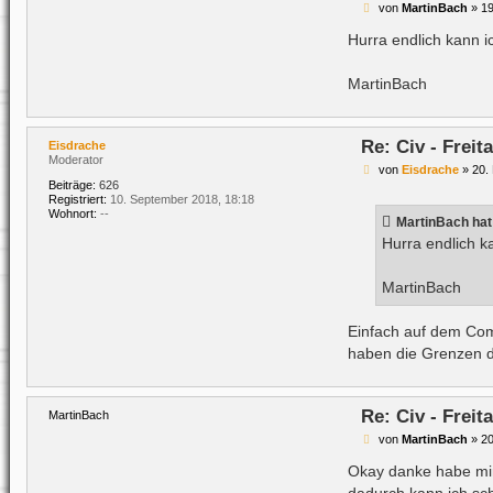
B
von
MartinBach
»
19
e
i
Hurra endlich kann i
t
r
a
MartinBach
g
Re: Civ - Frei
Eisdrache
Moderator
B
von
Eisdrache
»
20.
e
Beiträge:
626
i
Registriert:
10. September 2018, 18:18
t
Wohnort:
--
MartinBach
hat
r
a
Hurra endlich k
g
MartinBach
Einfach auf dem Comm
haben die Grenzen de
Re: Civ - Frei
MartinBach
B
von
MartinBach
»
20
e
i
Okay danke habe mi
t
dadurch kann ich sc