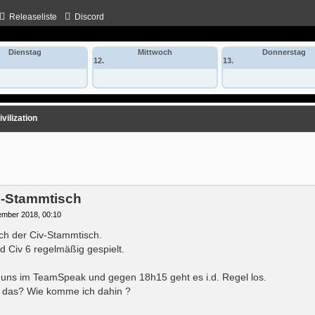
Releaseliste
Discord
Dienstag
Mittwoch
Donnerstag
12.
13.
vilization
che
gs-Stammtisch
ember 2018, 00:10
sich der Civ-Stammtisch.
 Civ 6 regelmäßig gespielt.
uns im TeamSpeak und gegen 18h15 geht es i.d. Regel los.
 das? Wie komme ich dahin ?