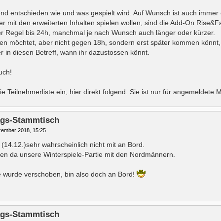
nd entschieden wie und was gespielt wird. Auf Wunsch ist auch immer 
er mit den erweiterten Inhalten spielen wollen, sind die Add-On Rise&F
er Regel bis 24h, manchmal je nach Wunsch auch länger oder kürzer.
en möchtet, aber nicht gegen 18h, sondern erst später kommen könnt, tei
ier in diesen Betreff, wann ihr dazustossen könnt.
uch!
ie Teilnehmerliste ein, hier direkt folgend. Sie ist nur für angemeldete M
tags-Stammtisch
zember 2018, 15:25
 (14.12.)sehr wahrscheinlich nicht mit an Bord.
en da unsere Winterspiele-Partie mit den Nordmännern.
ie wurde verschoben, bin also doch an Bord!
tags-Stammtisch