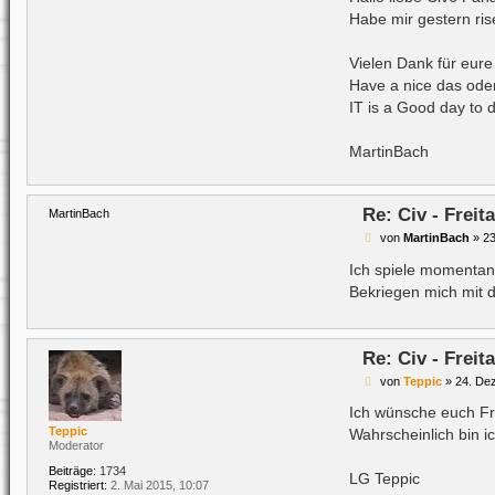
t
Habe mir gestern ris
r
a
g
Vielen Dank für eure
Have a nice das oder
IT is a Good day to d
MartinBach
Re: Civ - Frei
MartinBach
B
von
MartinBach
»
23
e
i
Ich spiele momentan
t
Bekriegen mich mit d
r
a
g
Re: Civ - Frei
B
von
Teppic
»
24. De
e
i
Ich wünsche euch Fr
t
Teppic
Wahrscheinlich bin i
r
Moderator
a
g
Beiträge:
1734
LG Teppic
Registriert:
2. Mai 2015, 10:07