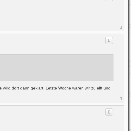
o
b
e
n
N
a
c
h
o
b
e
n
wird dort dann geklärt. Letzte Woche waren wir zu elft und
N
a
c
h
o
b
e
n