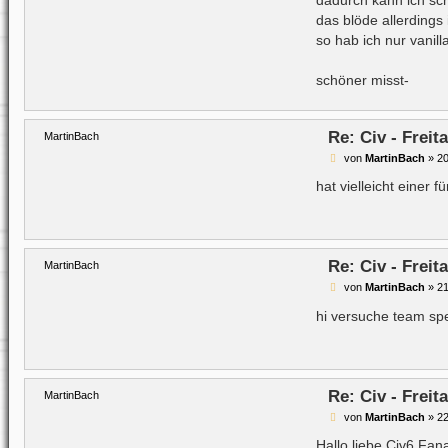
r
a
das blöde allerdings 
g
so hab ich nur vanill
schöner misst-
Re: Civ - Frei
MartinBach
B
von
MartinBach
»
20
e
i
hat vielleicht einer 
t
r
a
g
Re: Civ - Frei
MartinBach
B
von
MartinBach
»
21
e
i
hi versuche team spe
t
r
a
g
Re: Civ - Frei
MartinBach
B
von
MartinBach
»
22
e
i
Hallo liebe Civ6 Fana