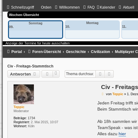
Schnellzugriff
Orden
Willkommen
FAQ
Kalender
Aktuell
Wochen-Übersicht
Montag
Sonntag
10.
11.
09.
Anzeige der Termine für heute ausschalten
Portal
Foren-Übersicht
Geschichte
Civilization
Multiplayer Ci
Civ - Freitags-Stammtisch
Suche
Erweiterte Su
Antworten
Civ - Freita
B
von
Teppic
»
1. Dez
e
i
Jeden Freitag trifft 
t
Teppic
Beim Stammtisch wird
r
Moderator
a
g
Beiträge:
1734
Ab 18h sammlen wir 
Registriert:
2. Mai 2015, 10:07
Wohnort:
Köln
TeamSpeak - was ist
Alles dazu
hier