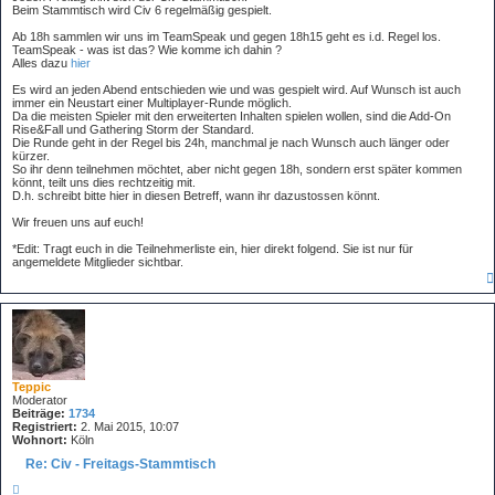
r
t
Beim Stammtisch wird Civ 6 regelmäßig gespielt.
e
r
n
Ab 18h sammlen wir uns im TeamSpeak und gegen 18h15 geht es i.d. Regel los.
a
TeamSpeak - was ist das? Wie komme ich dahin ?
g
Alles dazu
hier
Es wird an jeden Abend entschieden wie und was gespielt wird. Auf Wunsch ist auch
immer ein Neustart einer Multiplayer-Runde möglich.
Da die meisten Spieler mit den erweiterten Inhalten spielen wollen, sind die Add-On
Rise&Fall und Gathering Storm der Standard.
Die Runde geht in der Regel bis 24h, manchmal je nach Wunsch auch länger oder
kürzer.
So ihr denn teilnehmen möchtet, aber nicht gegen 18h, sondern erst später kommen
könnt, teilt uns dies rechtzeitig mit.
D.h. schreibt bitte hier in diesen Betreff, wann ihr dazustossen könnt.
Wir freuen uns auf euch!
*Edit: Tragt euch in die Teilnehmerliste ein, hier direkt folgend. Sie ist nur für
angemeldete Mitglieder sichtbar.
Teppic
Moderator
Beiträge:
1734
Registriert:
2. Mai 2015, 10:07
Wohnort:
Köln
Re: Civ - Freitags-Stammtisch
Z