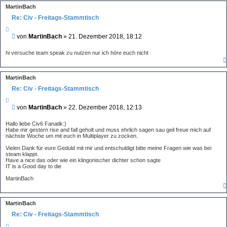
a
MartinBach
g
Re: Civ - Freitags-Stammtisch
Z
i
B
von
MartinBach
»
21. Dezember 2018, 18:12
t
e
i
i
e
hi versuche team speak zu nutzen nur ich höre euch nicht
r
t
e
r
n
a
MartinBach
g
Re: Civ - Freitags-Stammtisch
Z
i
B
von
MartinBach
»
22. Dezember 2018, 12:13
t
e
i
i
e
Hallo liebe Civ6 Fanatik:)
r
t
Habe mir gestern rise and fall geholt und muss ehrlich sagen sau geil freue mich auf
e
nächste Woche um mit euch in Multiplayer zu zocken.
r
n
a
Vielen Dank für eure Geduld mit mir und entschuldigt bitte meine Fragen wie was bei
g
steam klappt.
Have a nice das oder wie ein klingonischer dichter schon sagte
IT is a Good day to die
MartinBach
MartinBach
Re: Civ - Freitags-Stammtisch
Z