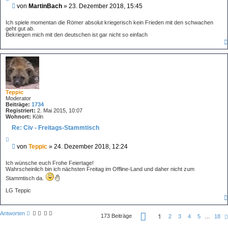
i
B
von
MartinBach
»
23. Dezember 2018, 15:45
t
e
i
i
e
Ich spiele momentan die Römer absolut kriegerisch kein Frieden mit den schwachen
r
t
geht gut ab.
e
Bekriegen mich mit den deutschen ist gar nicht so einfach
r
n
a
g
Teppic
Moderator
Beiträge:
1734
Registriert:
2. Mai 2015, 10:07
Wohnort:
Köln
Re: Civ - Freitags-Stammtisch
Z
i
B
von
Teppic
»
24. Dezember 2018, 12:24
t
e
i
i
e
Ich wünsche euch Frohe Feiertage!
r
t
Wahrscheinlich bin ich nächsten Freitag im Offline-Land und daher nicht zum
e
r
Stammtisch da.
n
a
LG Teppic
g
S
Antworten
1
173 Beiträge
2
3
4
5
…
18
e
i