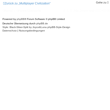
t
Gehe zu
Zurück zu „Multiplayer Civilization“
e
1
v
Portal
Foren-Übersicht
Alle Zeiten sind
UTC+02:0
o
n
Powered by
phpBB
® Forum Software © phpBB Limited
1
8
Deutsche Übersetzung durch
phpBB.de
Style: Black-Silver-Split by Joyce&Luna
phpBB-Style-Design
Datenschutz
|
Nutzungsbedingungen