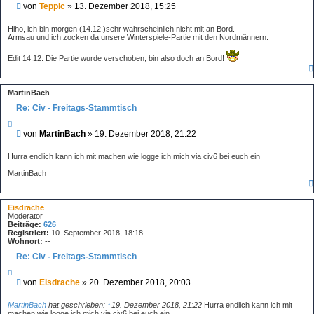
i
B
von
Teppic
»
13. Dezember 2018, 15:25
t
e
i
i
e
Hiho, ich bin morgen (14.12.)sehr wahrscheinlich nicht mit an Bord.
r
t
Armsau und ich zocken da unsere Winterspiele-Partie mit den Nordmännern.
e
r
n
a
Edit 14.12. Die Partie wurde verschoben, bin also doch an Bord!
g
MartinBach
Re: Civ - Freitags-Stammtisch
Z
i
B
von
MartinBach
»
19. Dezember 2018, 21:22
t
e
i
i
e
Hurra endlich kann ich mit machen wie logge ich mich via civ6 bei euch ein
r
t
e
MartinBach
r
n
a
g
Eisdrache
Moderator
Beiträge:
626
Registriert:
10. September 2018, 18:18
Wohnort:
--
Re: Civ - Freitags-Stammtisch
Z
i
B
von
Eisdrache
»
20. Dezember 2018, 20:03
t
e
i
i
e
MartinBach
hat geschrieben:
↑
19. Dezember 2018, 21:22
Hurra endlich kann ich mit
r
t
machen wie logge ich mich via civ6 bei euch ein