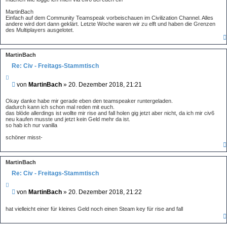
e
r
n
MartinBach
a
Einfach auf dem Community Teamspeak vorbeischauen im Civilization Channel. Alles
g
andere wird dort dann geklärt. Letzte Woche waren wir zu elft und haben die Grenzen
des Multiplayers ausgelotet.
MartinBach
Re: Civ - Freitags-Stammtisch
Z
i
B
von
MartinBach
»
20. Dezember 2018, 21:21
t
e
i
i
e
Okay danke habe mir gerade eben den teamspeaker runtergeladen.
r
t
dadurch kann ich schon mal reden mit euch.
e
das blöde allerdings ist wollte mir rise and fall holen gig jetzt aber nicht, da ich mir civ6
r
n
neu kaufen musste und jetzt kein Geld mehr da ist.
a
so hab ich nur vanilla
g
schöner misst-
MartinBach
Re: Civ - Freitags-Stammtisch
Z
i
B
von
MartinBach
»
20. Dezember 2018, 21:22
t
e
i
i
e
hat vielleicht einer für kleines Geld noch einen Steam key für rise and fall
r
t
e
r
n