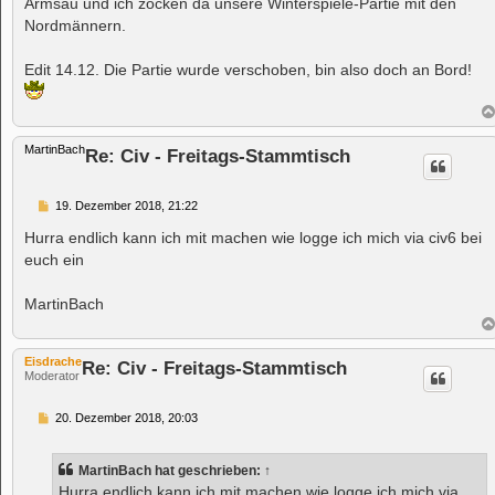
Armsau und ich zocken da unsere Winterspiele-Partie mit den
g
Nordmännern.
Edit 14.12. Die Partie wurde verschoben, bin also doch an Bord!
MartinBach
Re: Civ - Freitags-Stammtisch
B
19. Dezember 2018, 21:22
e
i
Hurra endlich kann ich mit machen wie logge ich mich via civ6 bei
t
euch ein
r
a
g
MartinBach
Eisdrache
Re: Civ - Freitags-Stammtisch
Moderator
B
20. Dezember 2018, 20:03
e
i
t
MartinBach
hat geschrieben:
↑
r
a
Hurra endlich kann ich mit machen wie logge ich mich via