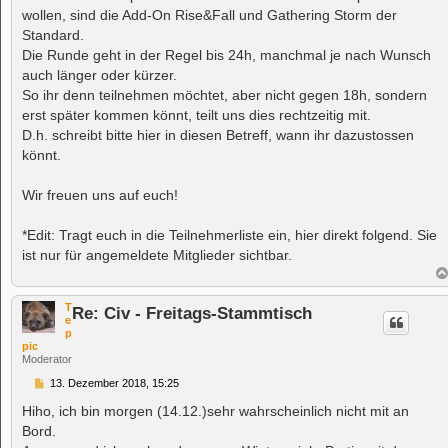
wollen, sind die Add-On Rise&Fall und Gathering Storm der
Standard.
Die Runde geht in der Regel bis 24h, manchmal je nach Wunsch
auch länger oder kürzer.
So ihr denn teilnehmen möchtet, aber nicht gegen 18h, sondern
erst später kommen könnt, teilt uns dies rechtzeitig mit.
D.h. schreibt bitte hier in diesen Betreff, wann ihr dazustossen
könnt.
Wir freuen uns auf euch!
*Edit: Tragt euch in die Teilnehmerliste ein, hier direkt folgend. Sie
ist nur für angemeldete Mitglieder sichtbar.
T
Re: Civ - Freitags-Stammtisch
e
p
pic
Moderator
B
13. Dezember 2018, 15:25
e
i
Hiho, ich bin morgen (14.12.)sehr wahrscheinlich nicht mit an
t
Bord.
r
a