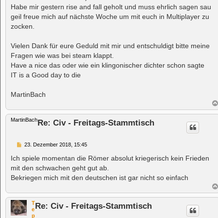
t
Habe mir gestern rise and fall geholt und muss ehrlich sagen sau
r
a
geil freue mich auf nächste Woche um mit euch in Multiplayer zu
g
zocken.
Vielen Dank für eure Geduld mit mir und entschuldigt bitte meine
Fragen wie was bei steam klappt.
Have a nice das oder wie ein klingonischer dichter schon sagte
IT is a Good day to die
MartinBach
MartinBach
Re: Civ - Freitags-Stammtisch
B
23. Dezember 2018, 15:45
e
i
Ich spiele momentan die Römer absolut kriegerisch kein Frieden
t
mit den schwachen geht gut ab.
r
a
Bekriegen mich mit den deutschen ist gar nicht so einfach
g
T
Re: Civ - Freitags-Stammtisch
e
p