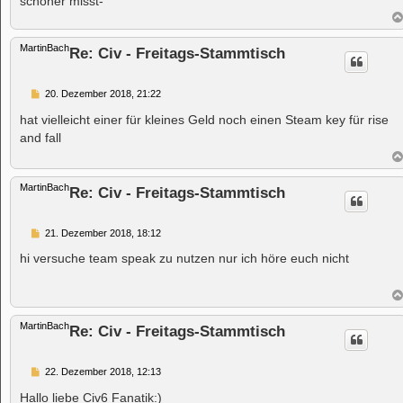
schöner misst-
MartinBach
Re: Civ - Freitags-Stammtisch
B
20. Dezember 2018, 21:22
e
i
hat vielleicht einer für kleines Geld noch einen Steam key für rise
t
and fall
r
a
g
MartinBach
Re: Civ - Freitags-Stammtisch
B
21. Dezember 2018, 18:12
e
i
hi versuche team speak zu nutzen nur ich höre euch nicht
t
r
a
g
MartinBach
Re: Civ - Freitags-Stammtisch
B
22. Dezember 2018, 12:13
e
i
Hallo liebe Civ6 Fanatik:)