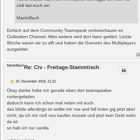
g
civ6 bei euch ein
MartinBach
Einfach auf dem Community Teamspeak vorbeischauen im
Civilization Channel. Alles andere wird dort dann geklärt. Letzte
Woche waren wir zu elft und haben die Grenzen des Multiplayers
ausgelotet.
MartinBach
Re: Civ - Freitags-Stammtisch
B
20. Dezember 2018, 21:21
e
i
Okay danke habe mir gerade eben den teamspeaker
t
runtergeladen.
r
a
dadurch kann ich schon mal reden mit euch.
g
das blöde allerdings ist wollte mir rise and fall holen gig jetzt aber
nicht, da ich mir civ6 neu kaufen musste und jetzt kein Geld mehr
da ist.
so hab ich nur vanilla