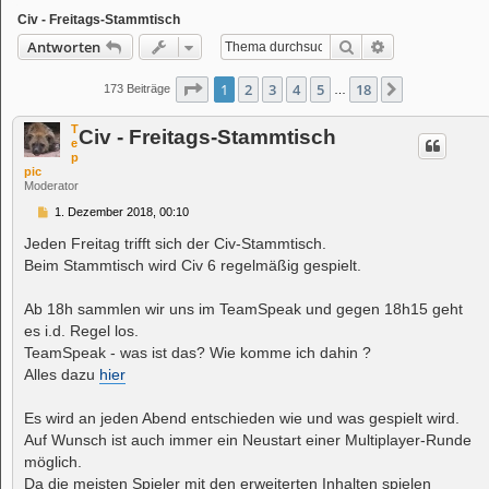
Civ - Freitags-Stammtisch
Suche
Erweiterte Suc
Antworten
Seite
1
von
18
1
2
3
4
5
18
Nächste
173 Beiträge
…
T
Civ - Freitags-Stammtisch
e
p
pic
Moderator
B
1. Dezember 2018, 00:10
e
i
Jeden Freitag trifft sich der Civ-Stammtisch.
t
Beim Stammtisch wird Civ 6 regelmäßig gespielt.
r
a
g
Ab 18h sammlen wir uns im TeamSpeak und gegen 18h15 geht
es i.d. Regel los.
TeamSpeak - was ist das? Wie komme ich dahin ?
Alles dazu
hier
Es wird an jeden Abend entschieden wie und was gespielt wird.
Auf Wunsch ist auch immer ein Neustart einer Multiplayer-Runde
möglich.
Da die meisten Spieler mit den erweiterten Inhalten spielen