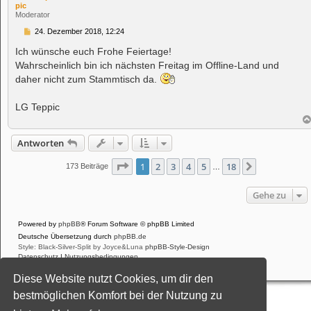
pic
Moderator
B
24. Dezember 2018, 12:24
e
i
Ich wünsche euch Frohe Feiertage!
t
Wahrscheinlich bin ich nächsten Freitag im Offline-Land und
r
a
daher nicht zum Stammtisch da.
g
LG Teppic
Antworten
Seite
1
von
18
1
2
3
4
5
18
Nächste
173 Beiträge
…
Gehe zu
Powered by
phpBB
® Forum Software © phpBB Limited
Deutsche Übersetzung durch
phpBB.de
Style: Black-Silver-Split by Joyce&Luna
phpBB-Style-Design
Datenschutz
|
Nutzungsbedingungen
Diese Website nutzt Cookies, um dir den
bestmöglichen Komfort bei der Nutzung zu