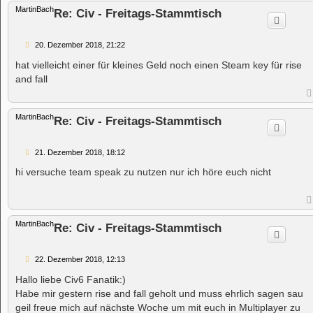
MartinBach
Re: Civ - Freitags-Stammtisch
B
20. Dezember 2018, 21:22
e
i
hat vielleicht einer für kleines Geld noch einen Steam key für rise
t
and fall
r
a
g
MartinBach
Re: Civ - Freitags-Stammtisch
B
21. Dezember 2018, 18:12
e
i
hi versuche team speak zu nutzen nur ich höre euch nicht
t
r
a
g
MartinBach
Re: Civ - Freitags-Stammtisch
B
22. Dezember 2018, 12:13
e
i
Hallo liebe Civ6 Fanatik:)
t
Habe mir gestern rise and fall geholt und muss ehrlich sagen sau
r
a
geil freue mich auf nächste Woche um mit euch in Multiplayer zu