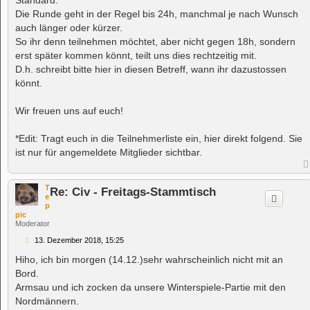
Die Runde geht in der Regel bis 24h, manchmal je nach Wunsch
auch länger oder kürzer.
So ihr denn teilnehmen möchtet, aber nicht gegen 18h, sondern
erst später kommen könnt, teilt uns dies rechtzeitig mit.
D.h. schreibt bitte hier in diesen Betreff, wann ihr dazustossen
könnt.
Wir freuen uns auf euch!
*Edit: Tragt euch in die Teilnehmerliste ein, hier direkt folgend. Sie
ist nur für angemeldete Mitglieder sichtbar.
T
Re: Civ - Freitags-Stammtisch
e
p
pic
Moderator
B
13. Dezember 2018, 15:25
e
i
Hiho, ich bin morgen (14.12.)sehr wahrscheinlich nicht mit an
t
Bord.
r
a
Armsau und ich zocken da unsere Winterspiele-Partie mit den
g
Nordmännern.