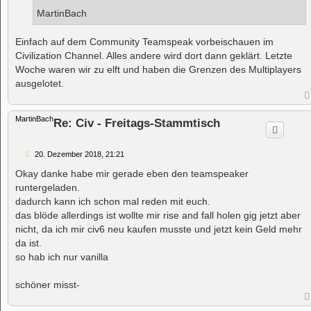
MartinBach
Einfach auf dem Community Teamspeak vorbeischauen im
Civilization Channel. Alles andere wird dort dann geklärt. Letzte
Woche waren wir zu elft und haben die Grenzen des Multiplayers
ausgelotet.
MartinBach
Re: Civ - Freitags-Stammtisch
B
20. Dezember 2018, 21:21
e
i
Okay danke habe mir gerade eben den teamspeaker
t
runtergeladen.
r
a
dadurch kann ich schon mal reden mit euch.
g
das blöde allerdings ist wollte mir rise and fall holen gig jetzt aber
nicht, da ich mir civ6 neu kaufen musste und jetzt kein Geld mehr
da ist.
so hab ich nur vanilla
schöner misst-