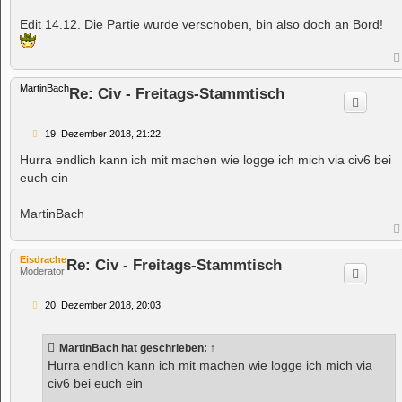
Edit 14.12. Die Partie wurde verschoben, bin also doch an Bord!
MartinBach
Re: Civ - Freitags-Stammtisch
B
19. Dezember 2018, 21:22
e
i
Hurra endlich kann ich mit machen wie logge ich mich via civ6 bei
t
euch ein
r
a
g
MartinBach
Eisdrache
Re: Civ - Freitags-Stammtisch
Moderator
B
20. Dezember 2018, 20:03
e
i
t
MartinBach
hat geschrieben:
↑
r
a
Hurra endlich kann ich mit machen wie logge ich mich via
g
civ6 bei euch ein