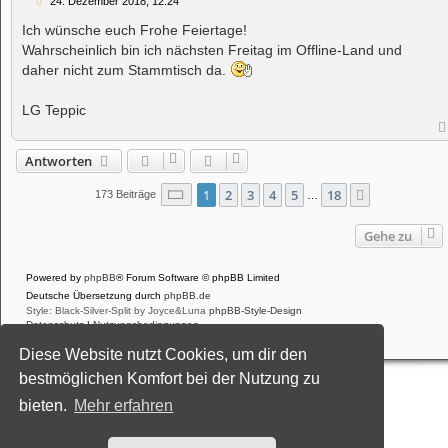
B
24. Dezember 2018, 12:24
e
i
Ich wünsche euch Frohe Feiertage!
t
Wahrscheinlich bin ich nächsten Freitag im Offline-Land und
r
a
daher nicht zum Stammtisch da.
g
LG Teppic
Antworten
Seite
1
von
18
1
2
3
4
5
18
Nächste
173 Beiträge
…
Gehe zu
Powered by
phpBB
® Forum Software © phpBB Limited
Deutsche Übersetzung durch
phpBB.de
Style: Black-Silver-Split by Joyce&Luna
phpBB-Style-Design
Datenschutz
|
Nutzungsbedingungen
Diese Website nutzt Cookies, um dir den
bestmöglichen Komfort bei der Nutzung zu
bieten.
Mehr erfahren