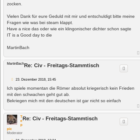
g
zocken.
Vielen Dank für eure Geduld mit mir und entschuldigt bitte meine
Fragen wie was bei steam klappt.
Have a nice das oder wie ein klingonischer dichter schon sagte
IT is a Good day to die
MartinBach
MartinBach
Re: Civ - Freitags-Stammtisch
B
23. Dezember 2018, 15:45
e
i
Ich spiele momentan die Römer absolut kriegerisch kein Frieden
t
mit den schwachen geht gut ab.
r
a
Bekriegen mich mit den deutschen ist gar nicht so einfach
g
T
Re: Civ - Freitags-Stammtisch
e
p
pic
Moderator