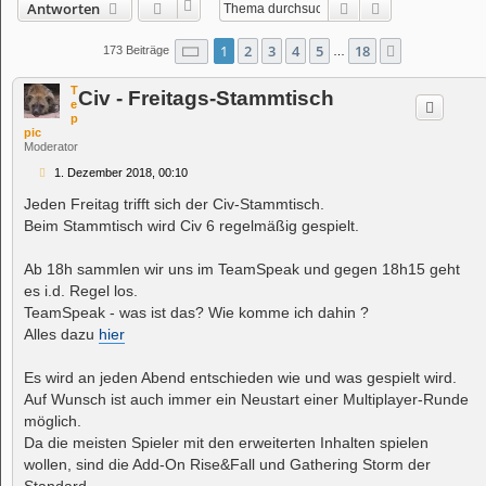
Suche
Erweiterte Suc
Antworten
Seite
1
von
18
1
2
3
4
5
18
Nächste
173 Beiträge
…
T
Civ - Freitags-Stammtisch
e
p
pic
Moderator
B
1. Dezember 2018, 00:10
e
i
Jeden Freitag trifft sich der Civ-Stammtisch.
t
Beim Stammtisch wird Civ 6 regelmäßig gespielt.
r
a
g
Ab 18h sammlen wir uns im TeamSpeak und gegen 18h15 geht
es i.d. Regel los.
TeamSpeak - was ist das? Wie komme ich dahin ?
Alles dazu
hier
Es wird an jeden Abend entschieden wie und was gespielt wird.
Auf Wunsch ist auch immer ein Neustart einer Multiplayer-Runde
möglich.
Da die meisten Spieler mit den erweiterten Inhalten spielen
wollen, sind die Add-On Rise&Fall und Gathering Storm der
Standard.