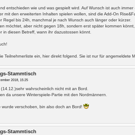
nd entschieden wie und was gespielt wird. Auf Wunsch ist auch immer 
er mit den erweiterten Inhalten spielen wollen, sind die Add-On Rise&F
er Regel bis 24h, manchmal je nach Wunsch auch länger oder kürzer.
en möchtet, aber nicht gegen 18h, sondern erst später kommen könnt, tei
ier in diesen Betreff, wann ihr dazustossen könnt.
uch!
ie Teilnehmerliste ein, hier direkt folgend. Sie ist nur für angemeldete M
tags-Stammtisch
zember 2018, 15:25
 (14.12.)sehr wahrscheinlich nicht mit an Bord.
en da unsere Winterspiele-Partie mit den Nordmännern.
ie wurde verschoben, bin also doch an Bord!
tags-Stammtisch