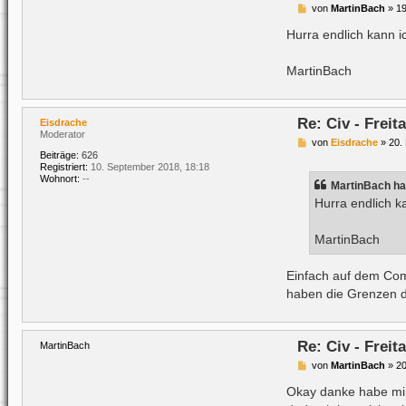
B
von
MartinBach
»
19
e
i
Hurra endlich kann i
t
r
a
MartinBach
g
Re: Civ - Frei
Eisdrache
Moderator
B
von
Eisdrache
»
20.
e
Beiträge:
626
i
Registriert:
10. September 2018, 18:18
t
Wohnort:
--
MartinBach
ha
r
a
Hurra endlich k
g
MartinBach
Einfach auf dem Comm
haben die Grenzen de
Re: Civ - Frei
MartinBach
B
von
MartinBach
»
20
e
i
Okay danke habe mi
t