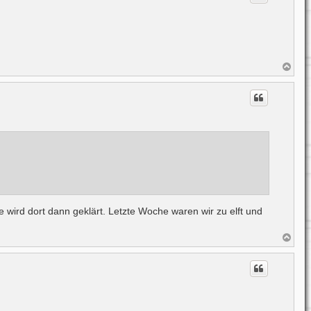
o
b
e
n
N
a
c
h
o
b
e
n
wird dort dann geklärt. Letzte Woche waren wir zu elft und
N
a
c
h
o
b
e
n