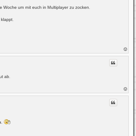
n
ste Woche um mit euch in Multiplayer zu zocken.
klappt.
N
a
c
h
o
b
e
ut ab.
n
N
a
c
h
o
b
e
n
a.