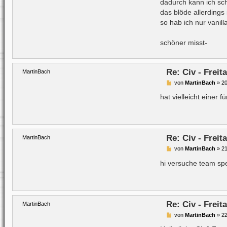
dadurch kann ich sc
r
a
das blöde allerdings 
g
so hab ich nur vanill
schöner misst-
Re: Civ - Frei
MartinBach
B
von
MartinBach
»
20
e
i
hat vielleicht einer 
t
r
a
g
Re: Civ - Frei
MartinBach
B
von
MartinBach
»
21
e
i
hi versuche team spe
t
r
a
g
Re: Civ - Frei
MartinBach
B
von
MartinBach
»
22
e