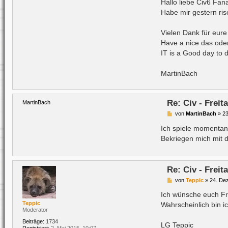
i
Hallo liebe Civ6 Fana
t
Habe mir gestern ris
r
a
g
Vielen Dank für eure
Have a nice das oder
IT is a Good day to d
MartinBach
Re: Civ - Frei
MartinBach
B
von
MartinBach
»
23
e
i
Ich spiele momentan
t
Bekriegen mich mit d
r
a
g
Re: Civ - Frei
B
von
Teppic
»
24. De
e
i
Ich wünsche euch Fr
t
Teppic
Wahrscheinlich bin i
r
Moderator
a
g
Beiträge:
1734
LG Teppic
Registriert:
2. Mai 2015, 10:07