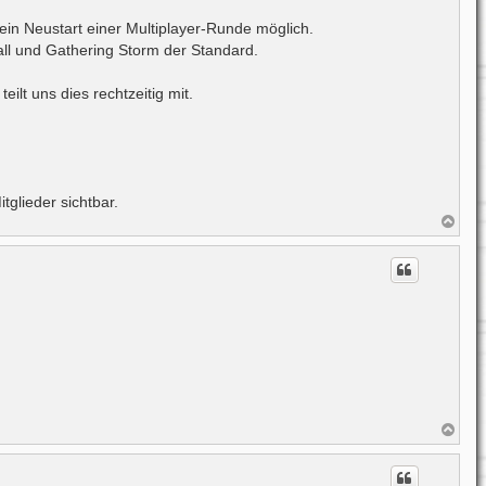
ein Neustart einer Multiplayer-Runde möglich.
all und Gathering Storm der Standard.
lt uns dies rechtzeitig mit.
itglieder sichtbar.
N
a
c
h
o
b
e
n
N
a
c
h