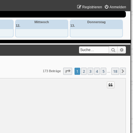
Registrieren
Anmelden
Mittwoch
Donnerstag
12.
13.
Suche
Erwe
Seite
1
von
18
1
2
3
4
5
18
Nä
173 Beiträge
…