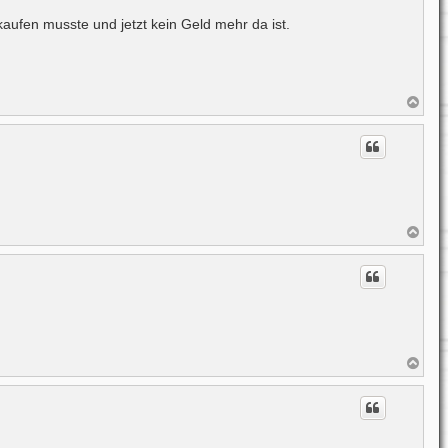
u kaufen musste und jetzt kein Geld mehr da ist.
N
a
c
h
o
b
e
n
N
a
c
h
o
b
e
n
N
a
c
h
o
b
e