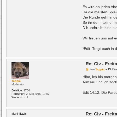
Es wird an jeden Abe
Da die meisten Spiel
Die Runde geht in d
So ihr denn teilnehm
D.h. schreibt bitte h
Wir freuen uns auf e
*Edit: Tragt euch in d
Re: Civ - Frei
B
von
Teppic
»
13. De
e
i
Hiho, ich bin morgen
t
Teppic
Armsau und ich zock
r
Moderator
a
g
Beiträge:
1734
Edit 14.12. Die Part
Registriert:
2. Mai 2015, 10:07
Wohnort:
Köln
Re: Civ - Frei
MartinBach