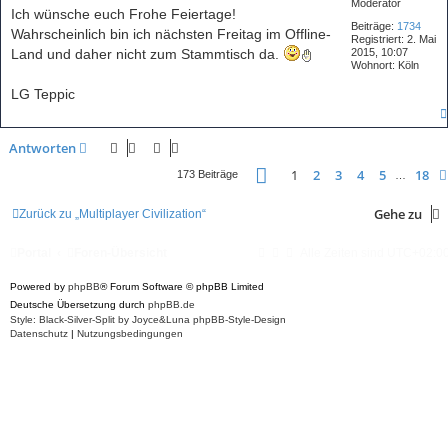
Moderator
i
Ich wünsche euch Frohe Feiertage!
t
Beiträge:
1734
Wahrscheinlich bin ich nächsten Freitag im Offline-
r
Registriert:
2. Mai
a
Land und daher nicht zum Stammtisch da.
2015, 10:07
g
Wohnort:
Köln
LG Teppic
Antworten
Seite
1
von
18
1
2
3
4
5
18
173 Beiträge
…
Gehe zu
Zurück zu „Multiplayer Civilization“
Portal
Foren-Übersicht
Alle Zeiten sind
UTC+02:0
Powered by
phpBB
® Forum Software © phpBB Limited
Deutsche Übersetzung durch
phpBB.de
Style: Black-Silver-Split by Joyce&Luna
phpBB-Style-Design
Datenschutz
|
Nutzungsbedingungen