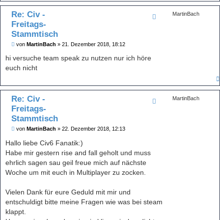
Re: Civ -
MartinBach
Freitags-
Stammtisch
B
von
MartinBach
»
21. Dezember 2018, 18:12
e
i
hi versuche team speak zu nutzen nur ich höre
t
euch nicht
r
a
g
Re: Civ -
MartinBach
Freitags-
Stammtisch
B
von
MartinBach
»
22. Dezember 2018, 12:13
e
i
Hallo liebe Civ6 Fanatik:)
t
Habe mir gestern rise and fall geholt und muss
r
a
ehrlich sagen sau geil freue mich auf nächste
g
Woche um mit euch in Multiplayer zu zocken.
Vielen Dank für eure Geduld mit mir und
entschuldigt bitte meine Fragen wie was bei steam
klappt.