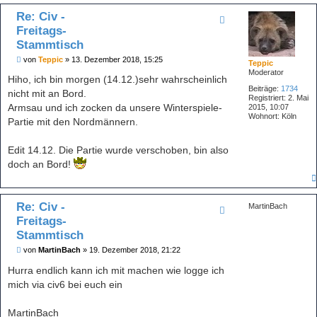
Re: Civ -
Freitags-
Stammtisch
B
von
Teppic
»
13. Dezember 2018, 15:25
Teppic
e
Moderator
i
Hiho, ich bin morgen (14.12.)sehr wahrscheinlich
t
Beiträge:
1734
nicht mit an Bord.
r
Registriert:
2. Mai
a
Armsau und ich zocken da unsere Winterspiele-
2015, 10:07
g
Wohnort:
Köln
Partie mit den Nordmännern.
Edit 14.12. Die Partie wurde verschoben, bin also
doch an Bord!
Re: Civ -
MartinBach
Freitags-
Stammtisch
B
von
MartinBach
»
19. Dezember 2018, 21:22
e
i
Hurra endlich kann ich mit machen wie logge ich
t
mich via civ6 bei euch ein
r
a
g
MartinBach