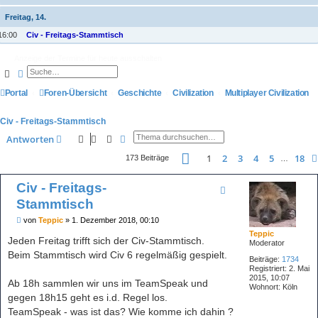
Freitag, 14.
16:00
Civ - Freitags-Stammtisch
Anzeige der Termine für heute ausschalten
Suche
Erweiterte Suche
Portal
Foren-Übersicht
Geschichte
Civilization
Multiplayer Civilization
Civ - Freitags-Stammtisch
Suche
Erweiterte Suche
Antworten
Seite
1
von
18
1
2
3
4
5
18
173 Beiträge
…
Civ - Freitags-
Stammtisch
B
von
Teppic
»
1. Dezember 2018, 00:10
e
Teppic
i
Jeden Freitag trifft sich der Civ-Stammtisch.
Moderator
t
Beim Stammtisch wird Civ 6 regelmäßig gespielt.
r
Beiträge:
1734
a
Registriert:
2. Mai
g
2015, 10:07
Ab 18h sammlen wir uns im TeamSpeak und
Wohnort:
Köln
gegen 18h15 geht es i.d. Regel los.
TeamSpeak - was ist das? Wie komme ich dahin ?