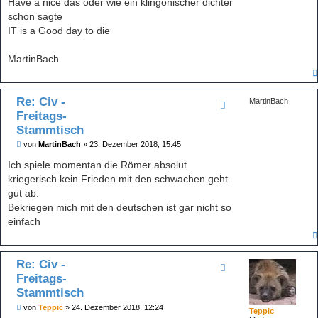
Have a nice das oder wie ein klingonischer dichter
schon sagte
IT is a Good day to die
MartinBach
Re: Civ -
MartinBach
Freitags-
Stammtisch
B
von
MartinBach
»
23. Dezember 2018, 15:45
e
i
Ich spiele momentan die Römer absolut
t
kriegerisch kein Frieden mit den schwachen geht
r
a
gut ab.
g
Bekriegen mich mit den deutschen ist gar nicht so
einfach
Re: Civ -
Freitags-
Stammtisch
B
von
Teppic
»
24. Dezember 2018, 12:24
Teppic
e