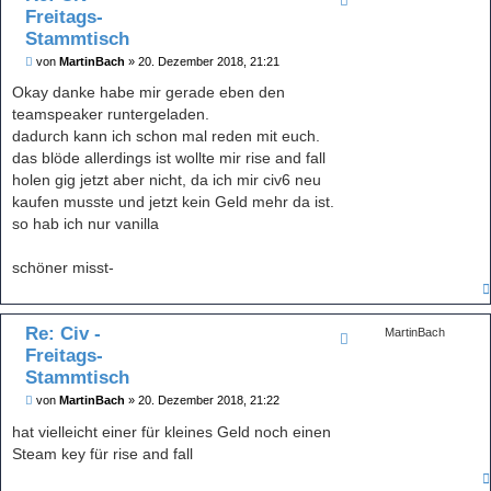
Freitags-
Stammtisch
B
von
MartinBach
»
20. Dezember 2018, 21:21
e
i
Okay danke habe mir gerade eben den
t
teamspeaker runtergeladen.
r
a
dadurch kann ich schon mal reden mit euch.
g
das blöde allerdings ist wollte mir rise and fall
holen gig jetzt aber nicht, da ich mir civ6 neu
kaufen musste und jetzt kein Geld mehr da ist.
so hab ich nur vanilla
schöner misst-
Re: Civ -
MartinBach
Freitags-
Stammtisch
B
von
MartinBach
»
20. Dezember 2018, 21:22
e
i
hat vielleicht einer für kleines Geld noch einen
t
Steam key für rise and fall
r
a
g