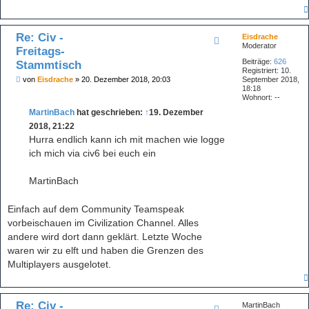
Re: Civ -
Eisdrache
Moderator
Freitags-
Beiträge:
626
Stammtisch
Registriert:
10.
B
von
Eisdrache
»
20. Dezember 2018, 20:03
September 2018,
e
18:18
i
Wohnort:
--
t
MartinBach
hat geschrieben:
↑
19. Dezember
r
a
2018, 21:22
g
Hurra endlich kann ich mit machen wie logge
ich mich via civ6 bei euch ein
MartinBach
Einfach auf dem Community Teamspeak
vorbeischauen im Civilization Channel. Alles
andere wird dort dann geklärt. Letzte Woche
waren wir zu elft und haben die Grenzen des
Multiplayers ausgelotet.
Re: Civ -
MartinBach