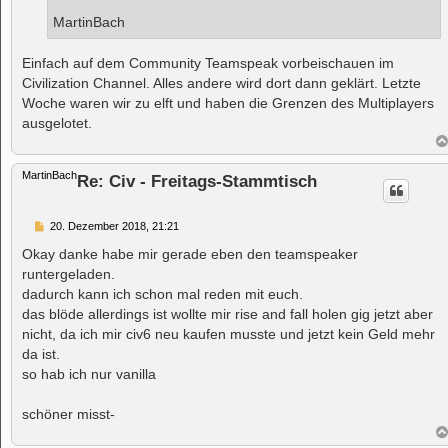
MartinBach
Einfach auf dem Community Teamspeak vorbeischauen im
Civilization Channel. Alles andere wird dort dann geklärt. Letzte
Woche waren wir zu elft und haben die Grenzen des Multiplayers
ausgelotet.
MartinBach
Re: Civ - Freitags-Stammtisch
B
20. Dezember 2018, 21:21
e
i
Okay danke habe mir gerade eben den teamspeaker
t
runtergeladen.
r
a
dadurch kann ich schon mal reden mit euch.
g
das blöde allerdings ist wollte mir rise and fall holen gig jetzt aber
nicht, da ich mir civ6 neu kaufen musste und jetzt kein Geld mehr
da ist.
so hab ich nur vanilla
schöner misst-