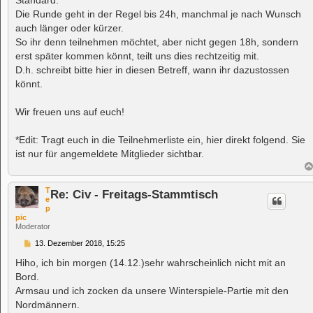
Die Runde geht in der Regel bis 24h, manchmal je nach Wunsch
auch länger oder kürzer.
So ihr denn teilnehmen möchtet, aber nicht gegen 18h, sondern
erst später kommen könnt, teilt uns dies rechtzeitig mit.
D.h. schreibt bitte hier in diesen Betreff, wann ihr dazustossen
könnt.
Wir freuen uns auf euch!
*Edit: Tragt euch in die Teilnehmerliste ein, hier direkt folgend. Sie
ist nur für angemeldete Mitglieder sichtbar.
T
Re: Civ - Freitags-Stammtisch
e
p
pic
Moderator
B
13. Dezember 2018, 15:25
e
i
Hiho, ich bin morgen (14.12.)sehr wahrscheinlich nicht mit an
t
Bord.
r
a
Armsau und ich zocken da unsere Winterspiele-Partie mit den
g
Nordmännern.