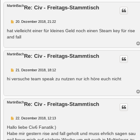
MartinBach
Re: Civ - Freitags-Stammtisch
B
20. Dezember 2018, 21:22
e
i
hat vielleicht einer für kleines Geld noch einen Steam key für rise
t
and fall
r
a
g
MartinBach
Re: Civ - Freitags-Stammtisch
B
21. Dezember 2018, 18:12
e
i
hi versuche team speak zu nutzen nur ich höre euch nicht
t
r
a
g
MartinBach
Re: Civ - Freitags-Stammtisch
B
22. Dezember 2018, 12:13
e
i
Hallo liebe Civ6 Fanatik:)
t
Habe mir gestern rise and fall geholt und muss ehrlich sagen sau
r
a
geil freue mich auf nächste Woche um mit euch in Multiplayer zu