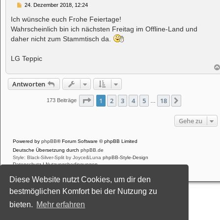
B
24. Dezember 2018, 12:24
e
i
Ich wünsche euch Frohe Feiertage!
t
Wahrscheinlich bin ich nächsten Freitag im Offline-Land und
r
a
daher nicht zum Stammtisch da.
g
LG Teppic
Antworten
Seite
1
von
18
1
2
3
4
5
18
Nächste
173 Beiträge
…
Gehe zu
Powered by
phpBB
® Forum Software © phpBB Limited
Deutsche Übersetzung durch
phpBB.de
Style: Black-Silver-Split by Joyce&Luna
phpBB-Style-Design
Datenschutz
|
Nutzungsbedingungen
Diese Website nutzt Cookies, um dir den
bestmöglichen Komfort bei der Nutzung zu
bieten.
Mehr erfahren