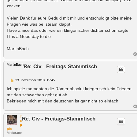
g
zocken.
Vielen Dank für eure Geduld mit mir und entschuldigt bitte meine
Fragen wie was bei steam klappt.
Have a nice das oder wie ein klingonischer dichter schon sagte
IT is a Good day to die
MartinBach
MartinBach
Re: Civ - Freitags-Stammtisch
B
23. Dezember 2018, 15:45
e
i
Ich spiele momentan die Römer absolut kriegerisch kein Frieden
t
mit den schwachen geht gut ab.
r
a
Bekriegen mich mit den deutschen ist gar nicht so einfach
g
T
Re: Civ - Freitags-Stammtisch
e
p
pic
Moderator