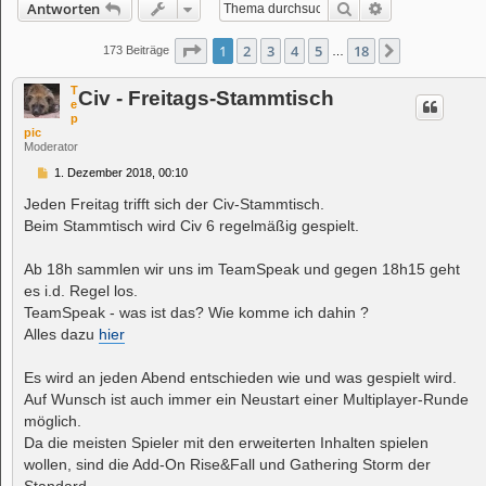
Suche
Erweiterte Suc
Antworten
Seite
1
von
18
1
2
3
4
5
18
Nächste
173 Beiträge
…
T
Civ - Freitags-Stammtisch
e
p
pic
Moderator
B
1. Dezember 2018, 00:10
e
i
Jeden Freitag trifft sich der Civ-Stammtisch.
t
Beim Stammtisch wird Civ 6 regelmäßig gespielt.
r
a
g
Ab 18h sammlen wir uns im TeamSpeak und gegen 18h15 geht
es i.d. Regel los.
TeamSpeak - was ist das? Wie komme ich dahin ?
Alles dazu
hier
Es wird an jeden Abend entschieden wie und was gespielt wird.
Auf Wunsch ist auch immer ein Neustart einer Multiplayer-Runde
möglich.
Da die meisten Spieler mit den erweiterten Inhalten spielen
wollen, sind die Add-On Rise&Fall und Gathering Storm der
Standard.