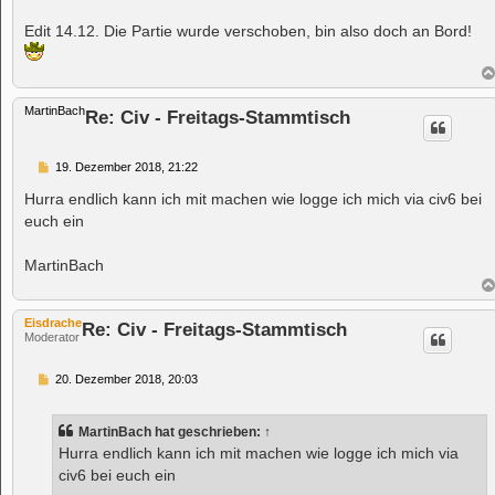
Edit 14.12. Die Partie wurde verschoben, bin also doch an Bord!
MartinBach
Re: Civ - Freitags-Stammtisch
B
19. Dezember 2018, 21:22
e
i
Hurra endlich kann ich mit machen wie logge ich mich via civ6 bei
t
euch ein
r
a
g
MartinBach
Eisdrache
Re: Civ - Freitags-Stammtisch
Moderator
B
20. Dezember 2018, 20:03
e
i
t
MartinBach
hat geschrieben:
↑
r
a
Hurra endlich kann ich mit machen wie logge ich mich via
g
civ6 bei euch ein