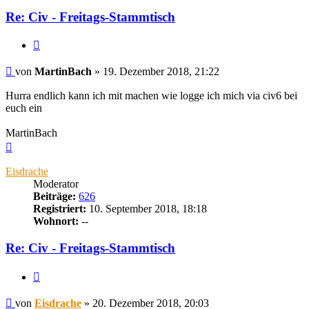
Re: Civ - Freitags-Stammtisch
Zitieren
Beitrag
von
MartinBach
»
19. Dezember 2018, 21:22
Hurra endlich kann ich mit machen wie logge ich mich via civ6 bei
euch ein
MartinBach
Nach
oben
Eisdrache
Moderator
Beiträge:
626
Registriert:
10. September 2018, 18:18
Wohnort:
--
Re: Civ - Freitags-Stammtisch
Zitieren
Beitrag
von
Eisdrache
»
20. Dezember 2018, 20:03