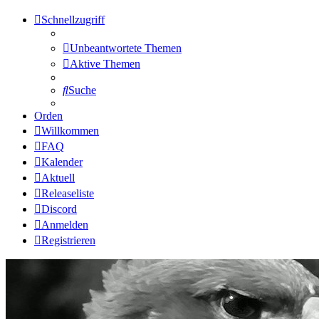
Schnellzugriff
Unbeantwortete Themen
Aktive Themen
Suche
Orden
Willkommen
FAQ
Kalender
Aktuell
Releaseliste
Discord
Anmelden
Registrieren