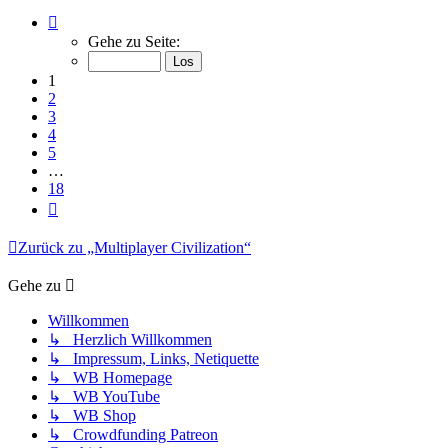
Seite
1
Gehe zu Seite:
von
18
1
2
3
4
5
…
18
Nächste
Zurück zu „Multiplayer Civilization“
Gehe zu
Willkommen
↳ Herzlich Willkommen
↳ Impressum, Links, Netiquette
↳ WB Homepage
↳ WB YouTube
↳ WB Shop
↳ Crowdfunding Patreon