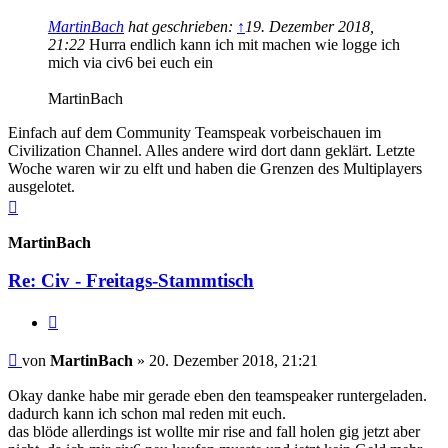
MartinBach
hat geschrieben:
↑
19. Dezember 2018,
21:22
Hurra endlich kann ich mit machen wie logge ich
mich via civ6 bei euch ein
MartinBach
Einfach auf dem Community Teamspeak vorbeischauen im
Civilization Channel. Alles andere wird dort dann geklärt. Letzte
Woche waren wir zu elft und haben die Grenzen des Multiplayers
ausgelotet.
Nach
oben
MartinBach
Re: Civ - Freitags-Stammtisch
Zitieren
Beitrag
von
MartinBach
»
20. Dezember 2018, 21:21
Okay danke habe mir gerade eben den teamspeaker runtergeladen.
dadurch kann ich schon mal reden mit euch.
das blöde allerdings ist wollte mir rise and fall holen gig jetzt aber