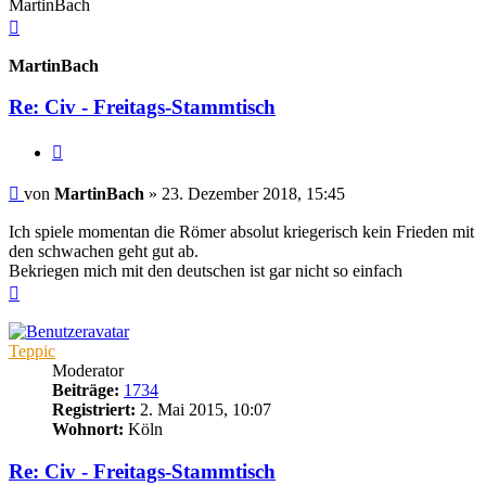
MartinBach
Nach
oben
MartinBach
Re: Civ - Freitags-Stammtisch
Zitieren
Beitrag
von
MartinBach
»
23. Dezember 2018, 15:45
Ich spiele momentan die Römer absolut kriegerisch kein Frieden mit
den schwachen geht gut ab.
Bekriegen mich mit den deutschen ist gar nicht so einfach
Nach
oben
Teppic
Moderator
Beiträge:
1734
Registriert:
2. Mai 2015, 10:07
Wohnort:
Köln
Re: Civ - Freitags-Stammtisch