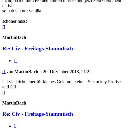
nicht, da ich mir civ6 neu kaufen musste und jetzt kein Geld mehr
da ist.
so hab ich nur vanilla
schöner misst-
Nach
oben
MartinBach
Re: Civ - Freitags-Stammtisch
Zitieren
Beitrag
von
MartinBach
»
20. Dezember 2018, 21:22
hat vielleicht einer für kleines Geld noch einen Steam key für rise
and fall
Nach
oben
MartinBach
Re: Civ - Freitags-Stammtisch
Zitieren