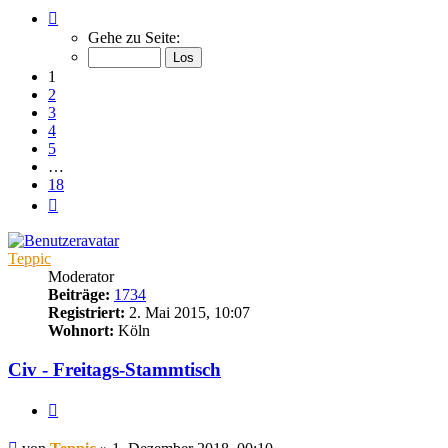
Seite
1
Gehe zu Seite:
von
18
1
2
3
4
5
…
18
Nächste
Teppic
Moderator
Beiträge:
1734
Registriert:
2. Mai 2015, 10:07
Wohnort:
Köln
Civ - Freitags-Stammtisch
Zitieren
Beitrag