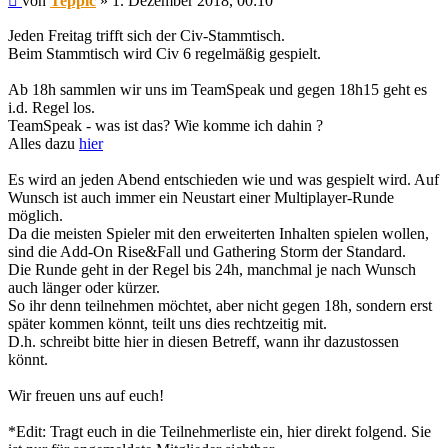
von
Teppic
»
1. Dezember 2018, 00:10
Jeden Freitag trifft sich der Civ-Stammtisch.
Beim Stammtisch wird Civ 6 regelmäßig gespielt.
Ab 18h sammlen wir uns im TeamSpeak und gegen 18h15 geht es
i.d. Regel los.
TeamSpeak - was ist das? Wie komme ich dahin ?
Alles dazu
hier
Es wird an jeden Abend entschieden wie und was gespielt wird. Auf
Wunsch ist auch immer ein Neustart einer Multiplayer-Runde
möglich.
Da die meisten Spieler mit den erweiterten Inhalten spielen wollen,
sind die Add-On Rise&Fall und Gathering Storm der Standard.
Die Runde geht in der Regel bis 24h, manchmal je nach Wunsch
auch länger oder kürzer.
So ihr denn teilnehmen möchtet, aber nicht gegen 18h, sondern erst
später kommen könnt, teilt uns dies rechtzeitig mit.
D.h. schreibt bitte hier in diesen Betreff, wann ihr dazustossen
könnt.
Wir freuen uns auf euch!
*Edit: Tragt euch in die Teilnehmerliste ein, hier direkt folgend. Sie