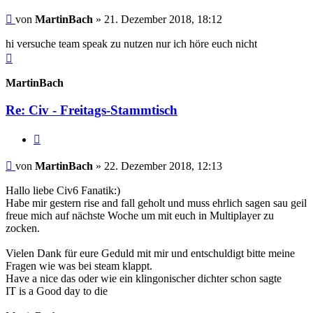
Beitrag
von
MartinBach
»
21. Dezember 2018, 18:12
hi versuche team speak zu nutzen nur ich höre euch nicht
Nach
oben
MartinBach
Re: Civ - Freitags-Stammtisch
Zitieren
Beitrag
von
MartinBach
»
22. Dezember 2018, 12:13
Hallo liebe Civ6 Fanatik:)
Habe mir gestern rise and fall geholt und muss ehrlich sagen sau geil
freue mich auf nächste Woche um mit euch in Multiplayer zu
zocken.
Vielen Dank für eure Geduld mit mir und entschuldigt bitte meine
Fragen wie was bei steam klappt.
Have a nice das oder wie ein klingonischer dichter schon sagte
IT is a Good day to die