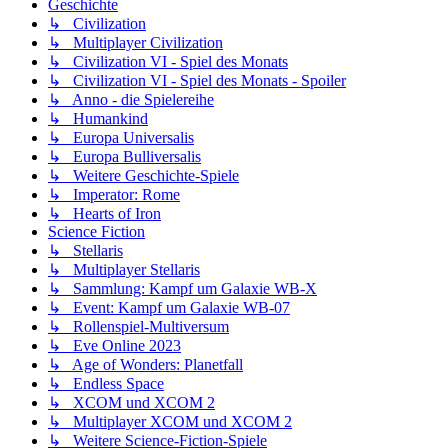
Geschichte
↳ Civilization
↳ Multiplayer Civilization
↳ Civilization VI - Spiel des Monats
↳ Civilization VI - Spiel des Monats - Spoiler
↳ Anno - die Spielereihe
↳ Humankind
↳ Europa Universalis
↳ Europa Bulliversalis
↳ Weitere Geschichte-Spiele
↳ Imperator: Rome
↳ Hearts of Iron
Science Fiction
↳ Stellaris
↳ Multiplayer Stellaris
↳ Sammlung: Kampf um Galaxie WB-X
↳ Event: Kampf um Galaxie WB-07
↳ Rollenspiel-Multiversum
↳ Eve Online 2023
↳ Age of Wonders: Planetfall
↳ Endless Space
↳ XCOM und XCOM 2
↳ Multiplayer XCOM und XCOM 2
↳ Weitere Science-Fiction-Spiele