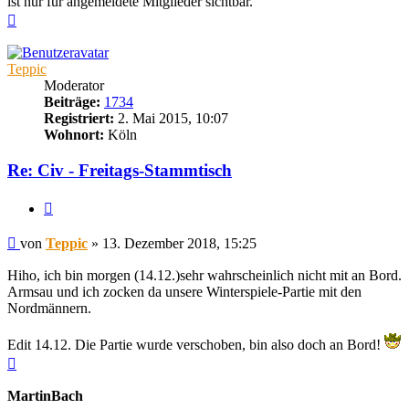
ist nur für angemeldete Mitglieder sichtbar.
Nach
oben
Teppic
Moderator
Beiträge:
1734
Registriert:
2. Mai 2015, 10:07
Wohnort:
Köln
Re: Civ - Freitags-Stammtisch
Zitieren
Beitrag
von
Teppic
»
13. Dezember 2018, 15:25
Hiho, ich bin morgen (14.12.)sehr wahrscheinlich nicht mit an Bord.
Armsau und ich zocken da unsere Winterspiele-Partie mit den
Nordmännern.
Edit 14.12. Die Partie wurde verschoben, bin also doch an Bord!
Nach
oben
MartinBach