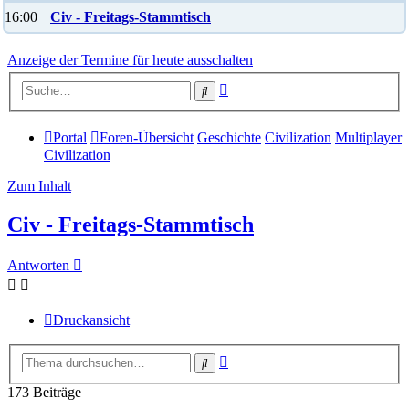
16:00
Civ - Freitags-Stammtisch
Anzeige der Termine für heute ausschalten
Erweiterte
Suche
Suche
Portal
Foren-Übersicht
Geschichte
Civilization
Multiplayer
Civilization
Zum Inhalt
Civ - Freitags-Stammtisch
Antworten
Druckansicht
Erweiterte
Suche
Suche
173 Beiträge