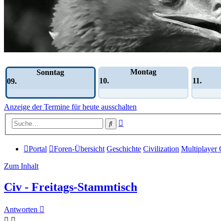
Wochen-Übersicht
Montag
Sonntag
10.
11.
09.
Anzeige der Termine für heute ausschalten
Erweiterte
Suche
Suche
Portal
Foren-Übersicht
Geschichte
Civilization
Multiplayer 
Zum Inhalt
Civ - Freitags-Stammtisch
Antworten