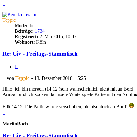
Nach
oben
Teppic
Moderator
Beiträge:
1734
Registriert:
2. Mai 2015, 10:07
Wohnort:
Köln
Re: Civ - Freitags-Stammtisch
Zitieren
Beitrag
von
Teppic
»
13. Dezember 2018, 15:25
Hiho, ich bin morgen (14.12.)sehr wahrscheinlich nicht mit an Bord.
Armsau und ich zocken da unsere Winterspiele-Partie mit den Nordm
Edit 14.12. Die Partie wurde verschoben, bin also doch an Bord!
Nach
oben
MartinBach
Re: Civ - Freitags-Stammtisch