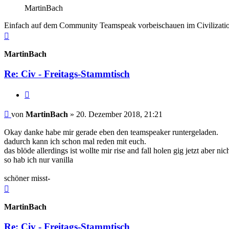
MartinBach
Einfach auf dem Community Teamspeak vorbeischauen im Civilization 
Nach
oben
MartinBach
Re: Civ - Freitags-Stammtisch
Zitieren
Beitrag
von
MartinBach
»
20. Dezember 2018, 21:21
Okay danke habe mir gerade eben den teamspeaker runtergeladen.
dadurch kann ich schon mal reden mit euch.
das blöde allerdings ist wollte mir rise and fall holen gig jetzt aber n
so hab ich nur vanilla
schöner misst-
Nach
oben
MartinBach
Re: Civ - Freitags-Stammtisch