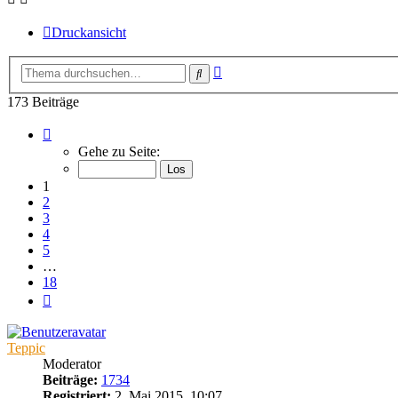
Druckansicht
Erweiterte
Suche
Suche
173 Beiträge
Seite
1
Gehe zu Seite:
von
18
1
2
3
4
5
…
18
Nächste
Teppic
Moderator
Beiträge:
1734
Registriert:
2. Mai 2015, 10:07