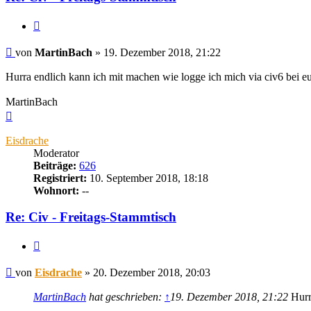
Zitieren
Beitrag
von
MartinBach
»
19. Dezember 2018, 21:22
Hurra endlich kann ich mit machen wie logge ich mich via civ6 bei e
MartinBach
Nach
oben
Eisdrache
Moderator
Beiträge:
626
Registriert:
10. September 2018, 18:18
Wohnort:
--
Re: Civ - Freitags-Stammtisch
Zitieren
Beitrag
von
Eisdrache
»
20. Dezember 2018, 20:03
MartinBach
hat geschrieben:
↑
19. Dezember 2018, 21:22
Hurra