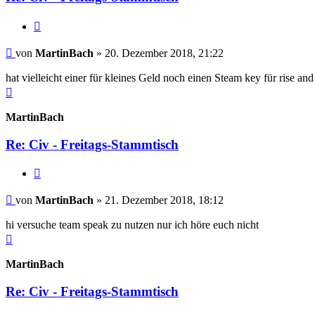
Zitieren
Beitrag
von
MartinBach
»
20. Dezember 2018, 21:22
hat vielleicht einer für kleines Geld noch einen Steam key für rise and 
Nach
oben
MartinBach
Re: Civ - Freitags-Stammtisch
Zitieren
Beitrag
von
MartinBach
»
21. Dezember 2018, 18:12
hi versuche team speak zu nutzen nur ich höre euch nicht
Nach
oben
MartinBach
Re: Civ - Freitags-Stammtisch