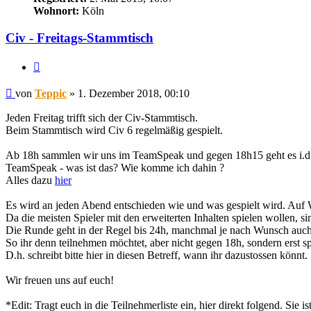
Wohnort:
Köln
Civ - Freitags-Stammtisch
Zitieren
Beitrag
von
Teppic
»
1. Dezember 2018, 00:10
Jeden Freitag trifft sich der Civ-Stammtisch.
Beim Stammtisch wird Civ 6 regelmäßig gespielt.
Ab 18h sammlen wir uns im TeamSpeak und gegen 18h15 geht es i.d.
TeamSpeak - was ist das? Wie komme ich dahin ?
Alles dazu
hier
Es wird an jeden Abend entschieden wie und was gespielt wird. Auf 
Da die meisten Spieler mit den erweiterten Inhalten spielen wollen,
Die Runde geht in der Regel bis 24h, manchmal je nach Wunsch auch 
So ihr denn teilnehmen möchtet, aber nicht gegen 18h, sondern erst spä
D.h. schreibt bitte hier in diesen Betreff, wann ihr dazustossen könnt.
Wir freuen uns auf euch!
*Edit: Tragt euch in die Teilnehmerliste ein, hier direkt folgend. Sie i