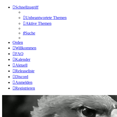
Schnellzugriff
Unbeantwortete Themen
Aktive Themen
Suche
Orden
Willkommen
FAQ
Kalender
Aktuell
Releaseliste
Discord
Anmelden
Registrieren