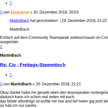
Zitieren
Beitrag
von
Eisdrache
»
20. Dezember 2018, 20:03
MartinBach
hat geschrieben:
↑
19. Dezember 2018, 21:22
MartinBach
Einfach auf dem Community Teamspeak vorbeischauen im Civiliz
ausgelotet.
Nach
oben
MartinBach
Re: Civ - Freitags-Stammtisch
Zitieren
Beitrag
von
MartinBach
»
20. Dezember 2018, 21:21
Okay danke habe mir gerade eben den teamspeaker runtergel
dadurch kann ich schon mal reden mit euch.
das blöde allerdings ist wollte mir rise and fall holen gig jetzt 
so hab ich nur vanilla