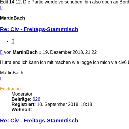
Edit 14.12. Die Partie wurde verschoben, bin also doch an Bor
Nach
oben
MartinBach
Re: Civ - Freitags-Stammtisch
Zitieren
Beitrag
von
MartinBach
»
19. Dezember 2018, 21:22
Hurra endlich kann ich mit machen wie logge ich mich via civ6 
MartinBach
Nach
oben
Eisdrache
Moderator
Beiträge:
626
Registriert:
10. September 2018, 18:18
Wohnort:
--
Re: Civ - Freitags-Stammtisch