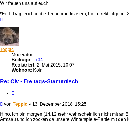
Wir freuen uns auf euch!
*Edit: Tragt euch in die Teilnehmerliste ein, hier direkt folgend. 
Nach
oben
Teppic
Moderator
Beiträge:
1734
Registriert:
2. Mai 2015, 10:07
Wohnort:
Köln
Re: Civ - Freitags-Stammtisch
Zitieren
Beitrag
von
Teppic
»
13. Dezember 2018, 15:25
Hiho, ich bin morgen (14.12.)sehr wahrscheinlich nicht mit an B
Armsau und ich zocken da unsere Winterspiele-Partie mit den