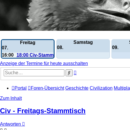
Wochen-Übersicht
Samstag
Freitag
08.
09.
07.
16:00
18:00 Civ-Stammtisch
Anzeige der Termine für heute ausschalten
Erweiterte
Suche
Suche
Portal
Foren-Übersicht
Geschichte
Civilization
Multipla
Zum Inhalt
Civ - Freitags-Stammtisch
Antworten