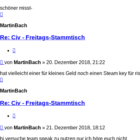
schöner misst-
Nach
oben
MartinBach
Re: Civ - Freitags-Stammtisch
Zitieren
Beitrag
von
MartinBach
»
20. Dezember 2018, 21:22
hat vielleicht einer für kleines Geld noch einen Steam key für ris
Nach
oben
MartinBach
Re: Civ - Freitags-Stammtisch
Zitieren
Beitrag
von
MartinBach
»
21. Dezember 2018, 18:12
hi versuche team speak zu nutzen nur ich höre euch nicht