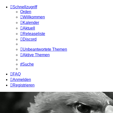
Schnellzugriff
Orden
Willkommen
Kalender
Aktuell
Releaseliste
Discord
Unbeantwortete Themen
Aktive Themen
Suche
FAQ
Anmelden
Registrieren