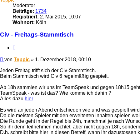
Moderator
Beiträge:
1734
Registriert:
2. Mai 2015, 10:07
Wohnort:
Köln
Civ - Freitags-Stammtisch
Zitieren
Beitrag
von
Teppic
»
1. Dezember 2018, 00:10
Jeden Freitag trifft sich der Civ-Stammtisch.
Beim Stammtisch wird Civ 6 regelmäßig gespielt.
Ab 18h sammlen wir uns im TeamSpeak und gegen 18h15 geht e
TeamSpeak - was ist das? Wie komme ich dahin ?
Alles dazu
hier
Es wird an jeden Abend entschieden wie und was gespielt wird.
Da die meisten Spieler mit den erweiterten Inhalten spielen wo
Die Runde geht in der Regel bis 24h, manchmal je nach Wunsch
So ihr denn teilnehmen möchtet, aber nicht gegen 18h, sondern e
D.h. schreibt bitte hier in diesen Betreff, wann ihr dazustossen 