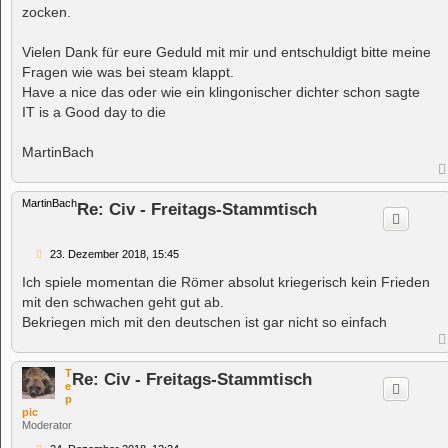
g
zocken.
Vielen Dank für eure Geduld mit mir und entschuldigt bitte meine
Fragen wie was bei steam klappt.
Have a nice das oder wie ein klingonischer dichter schon sagte
IT is a Good day to die
MartinBach
MartinBach
Re: Civ - Freitags-Stammtisch
B
23. Dezember 2018, 15:45
e
i
Ich spiele momentan die Römer absolut kriegerisch kein Frieden
t
mit den schwachen geht gut ab.
r
a
Bekriegen mich mit den deutschen ist gar nicht so einfach
g
T
Re: Civ - Freitags-Stammtisch
e
p
pic
Moderator