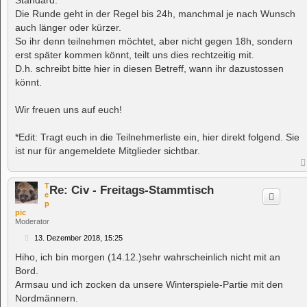
Die Runde geht in der Regel bis 24h, manchmal je nach Wunsch
auch länger oder kürzer.
So ihr denn teilnehmen möchtet, aber nicht gegen 18h, sondern
erst später kommen könnt, teilt uns dies rechtzeitig mit.
D.h. schreibt bitte hier in diesen Betreff, wann ihr dazustossen
könnt.
Wir freuen uns auf euch!
*Edit: Tragt euch in die Teilnehmerliste ein, hier direkt folgend. Sie
ist nur für angemeldete Mitglieder sichtbar.
T
Re: Civ - Freitags-Stammtisch
e
p
pic
Moderator
B
13. Dezember 2018, 15:25
e
i
Hiho, ich bin morgen (14.12.)sehr wahrscheinlich nicht mit an
t
Bord.
r
a
Armsau und ich zocken da unsere Winterspiele-Partie mit den
g
Nordmännern.