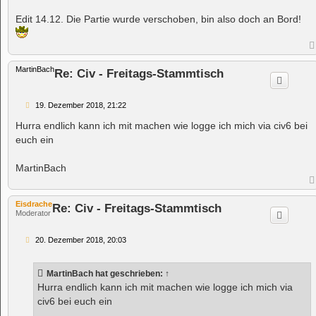
Edit 14.12. Die Partie wurde verschoben, bin also doch an Bord!
MartinBach
Re: Civ - Freitags-Stammtisch
B
19. Dezember 2018, 21:22
e
i
Hurra endlich kann ich mit machen wie logge ich mich via civ6 bei
t
euch ein
r
a
g
MartinBach
Eisdrache
Re: Civ - Freitags-Stammtisch
Moderator
B
20. Dezember 2018, 20:03
e
i
t
MartinBach
hat geschrieben:
↑
r
a
Hurra endlich kann ich mit machen wie logge ich mich via
g
civ6 bei euch ein