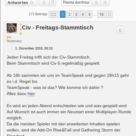
Suche
Erweiterte Suc
Antworten
Seite
1
von
18
1
2
3
4
5
18
Nächste
173 Beiträge
…
T
Civ - Freitags-Stammtisch
e
p
pic
Moderator
B
1. Dezember 2018, 00:10
e
i
Jeden Freitag trifft sich der Civ-Stammtisch.
t
Beim Stammtisch wird Civ 6 regelmäßig gespielt.
r
a
g
Ab 18h sammlen wir uns im TeamSpeak und gegen 18h15 geht
es i.d. Regel los.
TeamSpeak - was ist das? Wie komme ich dahin ?
Alles dazu
hier
Es wird an jeden Abend entschieden wie und was gespielt wird.
Auf Wunsch ist auch immer ein Neustart einer Multiplayer-Runde
möglich.
Da die meisten Spieler mit den erweiterten Inhalten spielen
wollen, sind die Add-On Rise&Fall und Gathering Storm der
Standard.