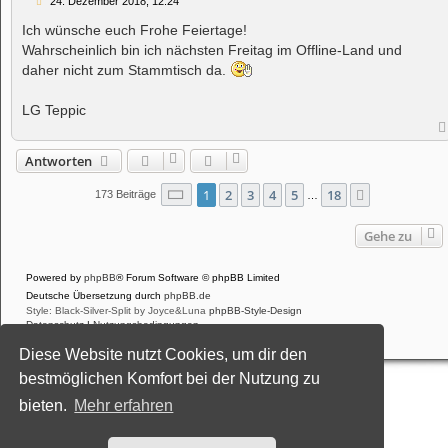
B
24. Dezember 2018, 12:24
e
i
Ich wünsche euch Frohe Feiertage!
t
Wahrscheinlich bin ich nächsten Freitag im Offline-Land und
r
a
daher nicht zum Stammtisch da.
g
LG Teppic
Antworten
Seite
1
von
18
1
2
3
4
5
18
Nächste
173 Beiträge
…
Gehe zu
Powered by
phpBB
® Forum Software © phpBB Limited
Deutsche Übersetzung durch
phpBB.de
Style: Black-Silver-Split by Joyce&Luna
phpBB-Style-Design
Datenschutz
|
Nutzungsbedingungen
Diese Website nutzt Cookies, um dir den
bestmöglichen Komfort bei der Nutzung zu
bieten.
Mehr erfahren