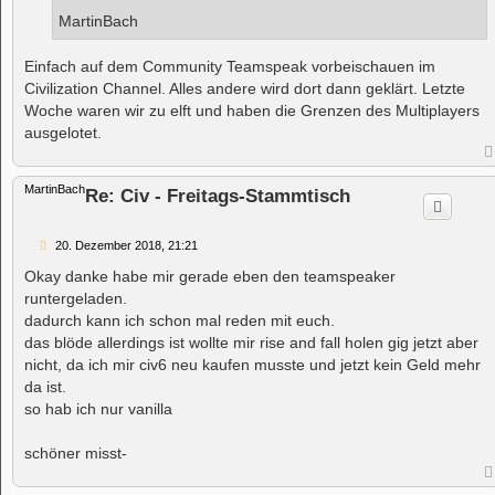
MartinBach
Einfach auf dem Community Teamspeak vorbeischauen im
Civilization Channel. Alles andere wird dort dann geklärt. Letzte
Woche waren wir zu elft und haben die Grenzen des Multiplayers
ausgelotet.
MartinBach
Re: Civ - Freitags-Stammtisch
B
20. Dezember 2018, 21:21
e
i
Okay danke habe mir gerade eben den teamspeaker
t
runtergeladen.
r
a
dadurch kann ich schon mal reden mit euch.
g
das blöde allerdings ist wollte mir rise and fall holen gig jetzt aber
nicht, da ich mir civ6 neu kaufen musste und jetzt kein Geld mehr
da ist.
so hab ich nur vanilla
schöner misst-