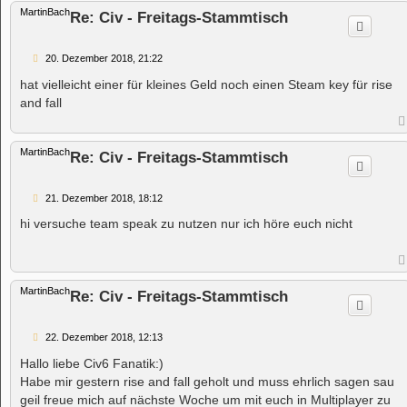
MartinBach
Re: Civ - Freitags-Stammtisch
B
20. Dezember 2018, 21:22
e
i
hat vielleicht einer für kleines Geld noch einen Steam key für rise
t
and fall
r
a
g
MartinBach
Re: Civ - Freitags-Stammtisch
B
21. Dezember 2018, 18:12
e
i
hi versuche team speak zu nutzen nur ich höre euch nicht
t
r
a
g
MartinBach
Re: Civ - Freitags-Stammtisch
B
22. Dezember 2018, 12:13
e
i
Hallo liebe Civ6 Fanatik:)
t
Habe mir gestern rise and fall geholt und muss ehrlich sagen sau
r
a
geil freue mich auf nächste Woche um mit euch in Multiplayer zu