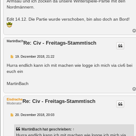
Armsau und ich zocken da unsere Winterspiele-Partie mit den
g
Nordmännern.
Edit 14.12. Die Partie wurde verschoben, bin also doch an Bord!
MartinBach
Re: Civ - Freitags-Stammtisch
B
19. Dezember 2018, 21:22
e
i
Hurra endlich kann ich mit machen wie logge ich mich via civ6 bei
t
euch ein
r
a
g
MartinBach
Eisdrache
Re: Civ - Freitags-Stammtisch
Moderator
B
20. Dezember 2018, 20:03
e
i
t
MartinBach
hat geschrieben:
↑
r
a
Hurra endlich kann ich mit machen wie logge ich mich via