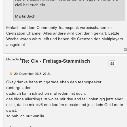
g
civ6 bei euch ein
MartinBach
Einfach auf dem Community Teamspeak vorbeischauen im
Civilization Channel. Alles andere wird dort dann geklärt. Letzte
Woche waren wir zu elft und haben die Grenzen des Multiplayers
ausgelotet.
MartinBach
Re: Civ - Freitags-Stammtisch
B
20. Dezember 2018, 21:21
e
i
Okay danke habe mir gerade eben den teamspeaker
t
runtergeladen.
r
a
dadurch kann ich schon mal reden mit euch.
g
das blöde allerdings ist wollte mir rise and fall holen gig jetzt aber
nicht, da ich mir civ6 neu kaufen musste und jetzt kein Geld mehr
da ist.
so hab ich nur vanilla