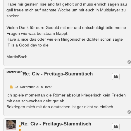
t
Habe mir gestern rise and fall geholt und muss ehrlich sagen sau
r
a
geil freue mich auf nächste Woche um mit euch in Multiplayer zu
g
zocken.
Vielen Dank für eure Geduld mit mir und entschuldigt bitte meine
Fragen wie was bei steam klappt.
Have a nice das oder wie ein klingonischer dichter schon sagte
IT is a Good day to die
MartinBach
MartinBach
Re: Civ - Freitags-Stammtisch
B
23. Dezember 2018, 15:45
e
i
Ich spiele momentan die Römer absolut kriegerisch kein Frieden
t
mit den schwachen geht gut ab.
r
a
Bekriegen mich mit den deutschen ist gar nicht so einfach
g
T
Re: Civ - Freitags-Stammtisch
e
p