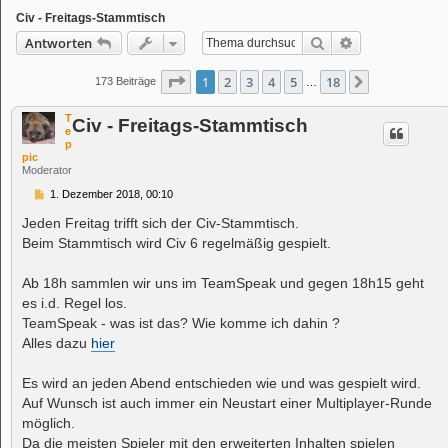
Civ - Freitags-Stammtisch
Suche
Erweiterte Suc
Antworten
Seite
1
von
18
1
2
3
4
5
18
Nächste
173 Beiträge
…
T
Civ - Freitags-Stammtisch
e
p
pic
Moderator
B
1. Dezember 2018, 00:10
e
i
Jeden Freitag trifft sich der Civ-Stammtisch.
t
Beim Stammtisch wird Civ 6 regelmäßig gespielt.
r
a
g
Ab 18h sammlen wir uns im TeamSpeak und gegen 18h15 geht
es i.d. Regel los.
TeamSpeak - was ist das? Wie komme ich dahin ?
Alles dazu
hier
Es wird an jeden Abend entschieden wie und was gespielt wird.
Auf Wunsch ist auch immer ein Neustart einer Multiplayer-Runde
möglich.
Da die meisten Spieler mit den erweiterten Inhalten spielen