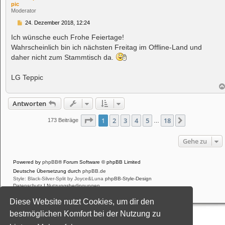
pic
Moderator
B
24. Dezember 2018, 12:24
e
i
Ich wünsche euch Frohe Feiertage!
t
Wahrscheinlich bin ich nächsten Freitag im Offline-Land und
r
a
daher nicht zum Stammtisch da.
g
LG Teppic
Antworten
Seite
1
von
18
1
2
3
4
5
18
Nächste
173 Beiträge
…
Gehe zu
Powered by
phpBB
® Forum Software © phpBB Limited
Deutsche Übersetzung durch
phpBB.de
Style: Black-Silver-Split by Joyce&Luna
phpBB-Style-Design
Datenschutz
|
Nutzungsbedingungen
Diese Website nutzt Cookies, um dir den
bestmöglichen Komfort bei der Nutzung zu