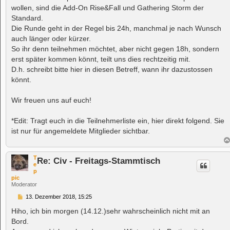
wollen, sind die Add-On Rise&Fall und Gathering Storm der
Standard.
Die Runde geht in der Regel bis 24h, manchmal je nach Wunsch
auch länger oder kürzer.
So ihr denn teilnehmen möchtet, aber nicht gegen 18h, sondern
erst später kommen könnt, teilt uns dies rechtzeitig mit.
D.h. schreibt bitte hier in diesen Betreff, wann ihr dazustossen
könnt.
Wir freuen uns auf euch!
*Edit: Tragt euch in die Teilnehmerliste ein, hier direkt folgend. Sie
ist nur für angemeldete Mitglieder sichtbar.
T
Re: Civ - Freitags-Stammtisch
e
p
pic
Moderator
B
13. Dezember 2018, 15:25
e
i
Hiho, ich bin morgen (14.12.)sehr wahrscheinlich nicht mit an
t
Bord.
r
a