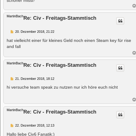
schöner misst-
MartinBach
Re: Civ - Freitags-Stammtisch
B
20. Dezember 2018, 21:22
e
i
hat vielleicht einer für kleines Geld noch einen Steam key für rise
t
and fall
r
a
g
MartinBach
Re: Civ - Freitags-Stammtisch
B
21. Dezember 2018, 18:12
e
i
hi versuche team speak zu nutzen nur ich höre euch nicht
t
r
a
g
MartinBach
Re: Civ - Freitags-Stammtisch
B
22. Dezember 2018, 12:13
e
i
Hallo liebe Civ6 Fanatik:)