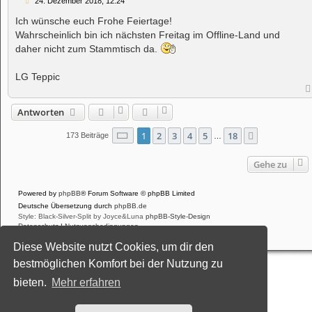
B
24. Dezember 2018, 12:24
e
i
Ich wünsche euch Frohe Feiertage!
t
Wahrscheinlich bin ich nächsten Freitag im Offline-Land und
r
a
daher nicht zum Stammtisch da.
g
LG Teppic
Antworten
Seite
1
von
18
1
2
3
4
5
18
Nächste
173 Beiträge
…
Gehe zu
Powered by
phpBB
® Forum Software © phpBB Limited
Deutsche Übersetzung durch
phpBB.de
Style: Black-Silver-Split by Joyce&Luna
phpBB-Style-Design
Datenschutz
|
Nutzungsbedingungen
Diese Website nutzt Cookies, um dir den
bestmöglichen Komfort bei der Nutzung zu
bieten.
Mehr erfahren