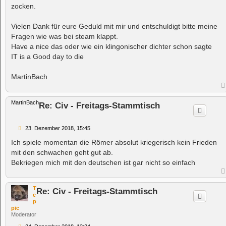
g
zocken.
Vielen Dank für eure Geduld mit mir und entschuldigt bitte meine
Fragen wie was bei steam klappt.
Have a nice das oder wie ein klingonischer dichter schon sagte
IT is a Good day to die
MartinBach
MartinBach
Re: Civ - Freitags-Stammtisch
B
23. Dezember 2018, 15:45
e
i
Ich spiele momentan die Römer absolut kriegerisch kein Frieden
t
mit den schwachen geht gut ab.
r
a
Bekriegen mich mit den deutschen ist gar nicht so einfach
g
T
Re: Civ - Freitags-Stammtisch
e
p
pic
Moderator