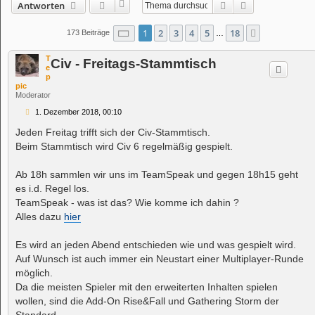
Suche
Erweiterte Suc
Antworten
Seite
1
von
18
1
2
3
4
5
18
Nächste
173 Beiträge
…
T
Civ - Freitags-Stammtisch
e
p
pic
Moderator
B
1. Dezember 2018, 00:10
e
i
Jeden Freitag trifft sich der Civ-Stammtisch.
t
Beim Stammtisch wird Civ 6 regelmäßig gespielt.
r
a
g
Ab 18h sammlen wir uns im TeamSpeak und gegen 18h15 geht
es i.d. Regel los.
TeamSpeak - was ist das? Wie komme ich dahin ?
Alles dazu
hier
Es wird an jeden Abend entschieden wie und was gespielt wird.
Auf Wunsch ist auch immer ein Neustart einer Multiplayer-Runde
möglich.
Da die meisten Spieler mit den erweiterten Inhalten spielen
wollen, sind die Add-On Rise&Fall und Gathering Storm der
Standard.