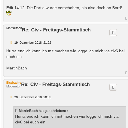
Edit 14.12. Die Partie wurde verschoben, bin also doch an Bord!
MartinBach
Re: Civ - Freitags-Stammtisch
B
19. Dezember 2018, 21:22
e
i
Hurra endlich kann ich mit machen wie logge ich mich via civ6 bei
t
euch ein
r
a
g
MartinBach
Eisdrache
Re: Civ - Freitags-Stammtisch
Moderator
B
20. Dezember 2018, 20:03
e
i
t
MartinBach
hat geschrieben:
↑
r
a
Hurra endlich kann ich mit machen wie logge ich mich via
g
civ6 bei euch ein