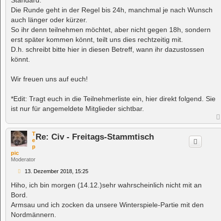
Die Runde geht in der Regel bis 24h, manchmal je nach Wunsch
auch länger oder kürzer.
So ihr denn teilnehmen möchtet, aber nicht gegen 18h, sondern
erst später kommen könnt, teilt uns dies rechtzeitig mit.
D.h. schreibt bitte hier in diesen Betreff, wann ihr dazustossen
könnt.
Wir freuen uns auf euch!
*Edit: Tragt euch in die Teilnehmerliste ein, hier direkt folgend. Sie
ist nur für angemeldete Mitglieder sichtbar.
T
Re: Civ - Freitags-Stammtisch
e
p
pic
Moderator
B
13. Dezember 2018, 15:25
e
i
Hiho, ich bin morgen (14.12.)sehr wahrscheinlich nicht mit an
t
Bord.
r
a
Armsau und ich zocken da unsere Winterspiele-Partie mit den
g
Nordmännern.