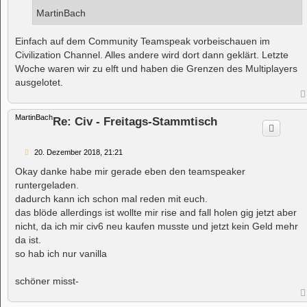
MartinBach
Einfach auf dem Community Teamspeak vorbeischauen im
Civilization Channel. Alles andere wird dort dann geklärt. Letzte
Woche waren wir zu elft und haben die Grenzen des Multiplayers
ausgelotet.
MartinBach
Re: Civ - Freitags-Stammtisch
B
20. Dezember 2018, 21:21
e
i
Okay danke habe mir gerade eben den teamspeaker
t
runtergeladen.
r
a
dadurch kann ich schon mal reden mit euch.
g
das blöde allerdings ist wollte mir rise and fall holen gig jetzt aber
nicht, da ich mir civ6 neu kaufen musste und jetzt kein Geld mehr
da ist.
so hab ich nur vanilla
schöner misst-