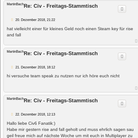
MartinBach
Re: Civ - Freitags-Stammtisch
B
20. Dezember 2018, 21:22
e
i
hat vielleicht einer für kleines Geld noch einen Steam key für rise
t
and fall
r
a
g
MartinBach
Re: Civ - Freitags-Stammtisch
B
21. Dezember 2018, 18:12
e
i
hi versuche team speak zu nutzen nur ich höre euch nicht
t
r
a
g
MartinBach
Re: Civ - Freitags-Stammtisch
B
22. Dezember 2018, 12:13
e
i
Hallo liebe Civ6 Fanatik:)
t
Habe mir gestern rise and fall geholt und muss ehrlich sagen sau
r
a
geil freue mich auf nächste Woche um mit euch in Multiplayer zu