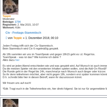
Teppic
Moderator
Beiträge:
1734
Registriert:
2. Mai 2015, 10:07
Wohnort:
Köln
Civ - Freitags-Stammtisch
B
von
Teppic
»
1. Dezember 2018, 00:10
e
i
Jeden Freitag trifft sich der Civ-Stammtisch.
t
Beim Stammtisch wird Civ 6 regelmäßig gespielt.
r
Ab 18h sammlen wir uns im TeamSpeak und gegen 18h15 geht es i.d. Regel los.
a
TeamSpeak - was ist das? Wie komme ich dahin ?
g
Alles dazu
hier
Es wird an jeden Abend entschieden wie und was gespielt wird. Auf Wunsch ist auch immer
Da die meisten Spieler mit den erweiterten Inhalten spielen wollen, sind die Add-On Rise&
Die Runde geht in der Regel bis 24h, manchmal je nach Wunsch auch länger oder kürzer.
So ihr denn teilnehmen möchtet, aber nicht gegen 18h, sondern erst später kommen könnt, te
D.h. schreibt bitte hier in diesen Betreff, wann ihr dazustossen könnt.
Wir freuen uns auf euch!
*Edit: Tragt euch in die Teilnehmerliste ein, hier direkt folgend. Sie ist nur für angemeldete M