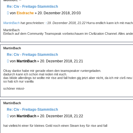
Wohnort:
--
Re: Civ - Freitags-Stammtisch
B
von
Eisdrache
»
20. Dezember 2018, 20:03
e
i
MartinBach
hat geschrieben:
↑
19. Dezember 2018, 21:22
Hurra endlich kann ich mit mache
t
MartinBach
r
Einfach auf dem Community Teamspeak vorbeischauen im Civilization Channel. Alles andere
a
g
MartinBach
Re: Civ - Freitags-Stammtisch
B
von
MartinBach
»
20. Dezember 2018, 21:21
e
i
Okay danke habe mir gerade eben den teamspeaker runtergeladen.
t
dadurch kann ich schon mal reden mit euch.
das blöde allerdings ist wollte mir rise and fall holen gig jetzt aber nicht, da ich mir civ6 n
r
so hab ich nur vanilla
a
g
schöner misst-
MartinBach
Re: Civ - Freitags-Stammtisch
B
von
MartinBach
»
20. Dezember 2018, 21:22
e
i
hat vielleicht einer für kleines Geld noch einen Steam key für rise and fall
t