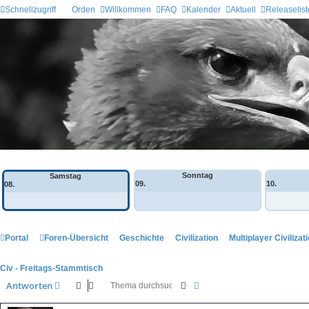
Schnellzugriff
Orden
Willkommen
FAQ
Kalender
Aktuell
Releaselist
Wochen-Übersicht
Sonntag
Samstag
09.
10.
08.
Anzeige der Termine für heute ausschalten
Portal
Foren-Übersicht
Geschichte
Civilization
Multiplayer Civilizat
Civ - Freitags-Stammtisch
Suche
Erweiterte Suche
Antworten