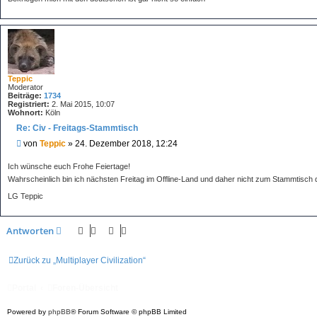
r
a
g
Teppic
Moderator
Beiträge:
1734
Registriert:
2. Mai 2015, 10:07
Wohnort:
Köln
Re: Civ - Freitags-Stammtisch
B
von
Teppic
»
24. Dezember 2018, 12:24
e
i
Ich wünsche euch Frohe Feiertage!
t
Wahrscheinlich bin ich nächsten Freitag im Offline-Land und daher nicht zum Stammtisch 
r
a
LG Teppic
g
Antworten
Zurück zu „Multiplayer Civilization“
Portal
Foren-Übersicht
Powered by
phpBB
® Forum Software © phpBB Limited