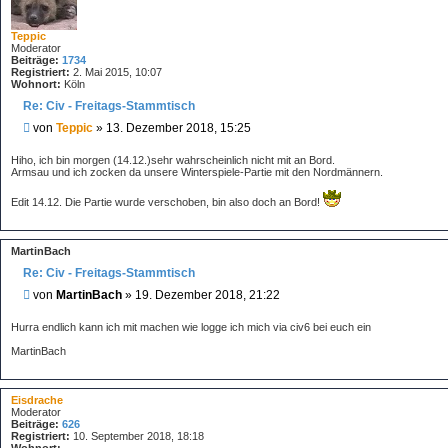
Teppic
Moderator
Beiträge:
1734
Registriert:
2. Mai 2015, 10:07
Wohnort:
Köln
Re: Civ - Freitags-Stammtisch
B
von
Teppic
»
13. Dezember 2018, 15:25
e
i
Hiho, ich bin morgen (14.12.)sehr wahrscheinlich nicht mit an Bord.
t
Armsau und ich zocken da unsere Winterspiele-Partie mit den Nordmännern.
r
a
Edit 14.12. Die Partie wurde verschoben, bin also doch an Bord!
g
MartinBach
Re: Civ - Freitags-Stammtisch
B
von
MartinBach
»
19. Dezember 2018, 21:22
e
i
Hurra endlich kann ich mit machen wie logge ich mich via civ6 bei euch ein
t
MartinBach
r
a
g
Eisdrache
Moderator
Beiträge:
626
Registriert:
10. September 2018, 18:18