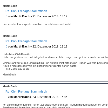
r
a
MartinBach
g
Re: Civ - Freitags-Stammtisch
B
von
MartinBach
»
21. Dezember 2018, 18:12
e
i
hi versuche team speak zu nutzen nur ich höre euch nicht
t
r
a
MartinBach
g
Re: Civ - Freitags-Stammtisch
B
von
MartinBach
»
22. Dezember 2018, 12:13
e
i
Hallo liebe Civ6 Fanatik:)
t
Habe mir gestern rise and fall geholt und muss ehrlich sagen sau geil freue mich auf näc
r
Vielen Dank für eure Geduld mit mir und entschuldigt bitte meine Fragen wie was bei steam
a
Have a nice das oder wie ein klingonischer dichter schon sagte
g
IT is a Good day to die
MartinBach
MartinBach
Re: Civ - Freitags-Stammtisch
B
von
MartinBach
»
23. Dezember 2018, 15:45
e
i
Ich spiele momentan die Römer absolut kriegerisch kein Frieden mit den schwachen geht 
t
Bekriegen mich mit den deutschen ist gar nicht so einfach