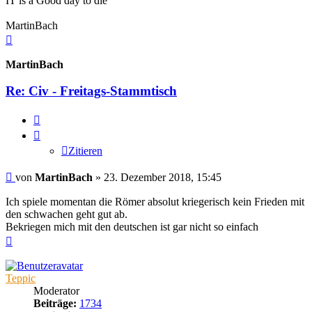
IT is a Good day to die
MartinBach
Nach
oben
MartinBach
Re: Civ - Freitags-Stammtisch
Zitieren
Zitieren
Beitrag
von
MartinBach
»
23. Dezember 2018, 15:45
Ich spiele momentan die Römer absolut kriegerisch kein Frieden mit
den schwachen geht gut ab.
Bekriegen mich mit den deutschen ist gar nicht so einfach
Nach
oben
Teppic
Moderator
Beiträge:
1734