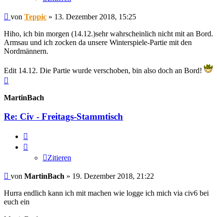
Beitrag
von
Teppic
»
13. Dezember 2018, 15:25
Hiho, ich bin morgen (14.12.)sehr wahrscheinlich nicht mit an Bord.
Armsau und ich zocken da unsere Winterspiele-Partie mit den
Nordmännern.
Edit 14.12. Die Partie wurde verschoben, bin also doch an Bord!
Nach
oben
MartinBach
Re: Civ - Freitags-Stammtisch
Zitieren
Zitieren
Beitrag
von
MartinBach
»
19. Dezember 2018, 21:22
Hurra endlich kann ich mit machen wie logge ich mich via civ6 bei
euch ein