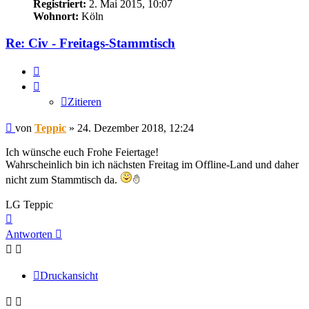
Registriert:
2. Mai 2015, 10:07
Wohnort:
Köln
Re: Civ - Freitags-Stammtisch
Zitieren
Zitieren
Beitrag
von
Teppic
»
24. Dezember 2018, 12:24
Ich wünsche euch Frohe Feiertage!
Wahrscheinlich bin ich nächsten Freitag im Offline-Land und daher
nicht zum Stammtisch da.
LG Teppic
Nach
oben
Antworten
Druckansicht