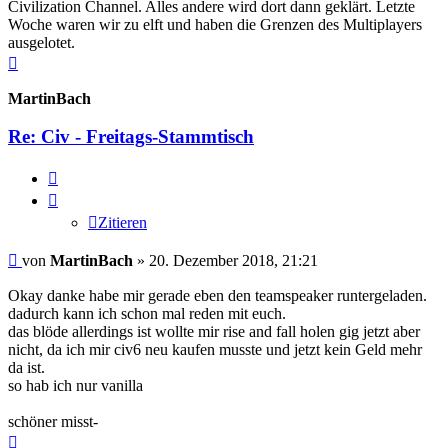
Civilization Channel. Alles andere wird dort dann geklärt. Letzte
Woche waren wir zu elft und haben die Grenzen des Multiplayers
ausgelotet.
Nach
oben
MartinBach
Re: Civ - Freitags-Stammtisch
Zitieren
Zitieren
Beitrag
von
MartinBach
»
20. Dezember 2018, 21:21
Okay danke habe mir gerade eben den teamspeaker runtergeladen.
dadurch kann ich schon mal reden mit euch.
das blöde allerdings ist wollte mir rise and fall holen gig jetzt aber
nicht, da ich mir civ6 neu kaufen musste und jetzt kein Geld mehr
da ist.
so hab ich nur vanilla
schöner misst-
Nach