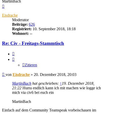
MartinBach
Nach
oben
Eisdrache
Moderator
Beiträge:
626
Registriert:
10. September 2018, 18:18
Wohnort:
--
Re: Civ - Freitags-Stammtisch
Zitieren
Zitieren
Beitrag
von
Eisdrache
»
20. Dezember 2018, 20:03
MartinBach
hat geschrieben:
↑
19. Dezember 2018,
21:22
Hurra endlich kann ich mit machen wie logge ich
mich via civ6 bei euch ein
MartinBach
Einfach auf dem Community Teamspeak vorbeischauen im