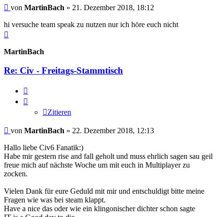
Beitrag
von
MartinBach
»
21. Dezember 2018, 18:12
hi versuche team speak zu nutzen nur ich höre euch nicht
Nach
oben
MartinBach
Re: Civ - Freitags-Stammtisch
Zitieren
Zitieren
Beitrag
von
MartinBach
»
22. Dezember 2018, 12:13
Hallo liebe Civ6 Fanatik:)
Habe mir gestern rise and fall geholt und muss ehrlich sagen sau geil
freue mich auf nächste Woche um mit euch in Multiplayer zu
zocken.
Vielen Dank für eure Geduld mit mir und entschuldigt bitte meine
Fragen wie was bei steam klappt.
Have a nice das oder wie ein klingonischer dichter schon sagte