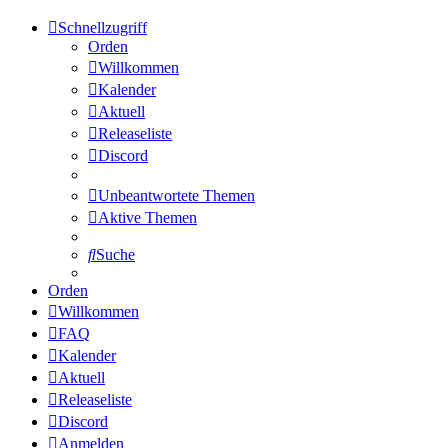
Schnellzugriff
Orden
Willkommen
Kalender
Aktuell
Releaseliste
Discord
Unbeantwortete Themen
Aktive Themen
Suche
Orden
Willkommen
FAQ
Kalender
Aktuell
Releaseliste
Discord
Anmelden