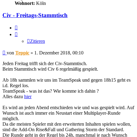
Wohnort:
Köln
Civ - Freitags-Stammtisch
Zitieren
Zitieren
Beitrag
von
Teppic
»
1. Dezember 2018, 00:10
Jeden Freitag trifft sich der Civ-Stammtisch.
Beim Stammtisch wird Civ 6 regelmäßig gespielt.
Ab 18h sammlen wir uns im TeamSpeak und gegen 18h15 geht es
i.d. Regel los.
TeamSpeak - was ist das? Wie komme ich dahin ?
Alles dazu
hier
Es wird an jeden Abend entschieden wie und was gespielt wird. Auf
Wunsch ist auch immer ein Neustart einer Multiplayer-Runde
möglich.
Da die meisten Spieler mit den erweiterten Inhalten spielen wollen,
sind die Add-On Rise&Fall und Gathering Storm der Standard.
Die Runde geht in der Regel bis 24h, manchmal je nach Wunsch