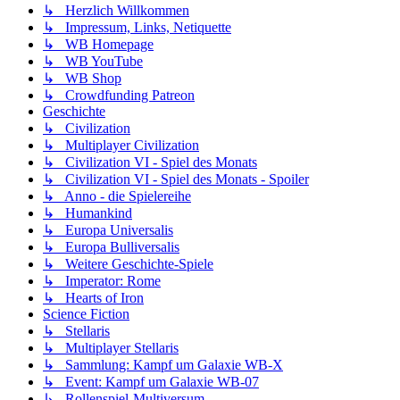
↳ Herzlich Willkommen
↳ Impressum, Links, Netiquette
↳ WB Homepage
↳ WB YouTube
↳ WB Shop
↳ Crowdfunding Patreon
Geschichte
↳ Civilization
↳ Multiplayer Civilization
↳ Civilization VI - Spiel des Monats
↳ Civilization VI - Spiel des Monats - Spoiler
↳ Anno - die Spielereihe
↳ Humankind
↳ Europa Universalis
↳ Europa Bulliversalis
↳ Weitere Geschichte-Spiele
↳ Imperator: Rome
↳ Hearts of Iron
Science Fiction
↳ Stellaris
↳ Multiplayer Stellaris
↳ Sammlung: Kampf um Galaxie WB-X
↳ Event: Kampf um Galaxie WB-07
↳ Rollenspiel-Multiversum