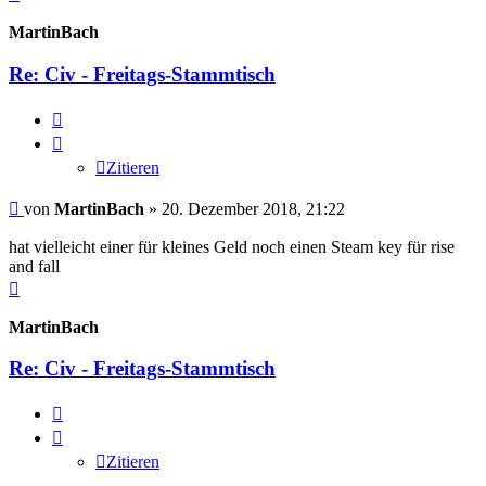
oben
MartinBach
Re: Civ - Freitags-Stammtisch
Zitieren
Zitieren
Beitrag
von
MartinBach
»
20. Dezember 2018, 21:22
hat vielleicht einer für kleines Geld noch einen Steam key für rise
and fall
Nach
oben
MartinBach
Re: Civ - Freitags-Stammtisch
Zitieren
Zitieren