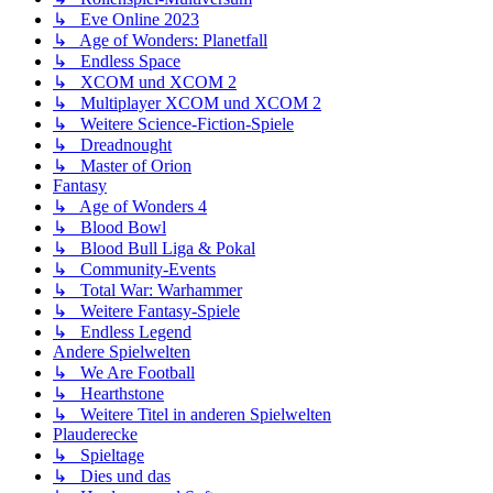
↳ Eve Online 2023
↳ Age of Wonders: Planetfall
↳ Endless Space
↳ XCOM und XCOM 2
↳ Multiplayer XCOM und XCOM 2
↳ Weitere Science-Fiction-Spiele
↳ Dreadnought
↳ Master of Orion
Fantasy
↳ Age of Wonders 4
↳ Blood Bowl
↳ Blood Bull Liga & Pokal
↳ Community-Events
↳ Total War: Warhammer
↳ Weitere Fantasy-Spiele
↳ Endless Legend
Andere Spielwelten
↳ We Are Football
↳ Hearthstone
↳ Weitere Titel in anderen Spielwelten
Plauderecke
↳ Spieltage
↳ Dies und das