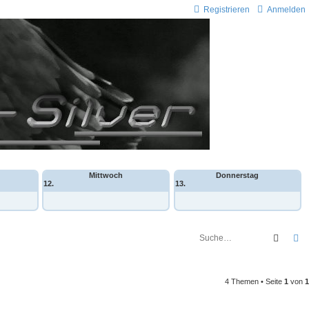
Registrieren
Anmelden
Mittwoch
Donnerstag
12.
13.
Suche
E
4 Themen • Seite
1
von
1