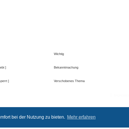
Wichtig
ebt ]
Bekanntmachung
perrt ]
Verschobenes Thema
Impress
mfort bei der Nutzung zu bieten.
Mehr erfahren