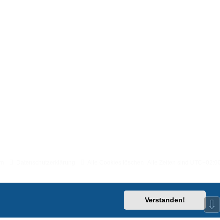
um
Datenschutzerklärung
Alle Cookies löschen
Alle Zeiten sind
UTC+02:0
Verstanden!
⇩