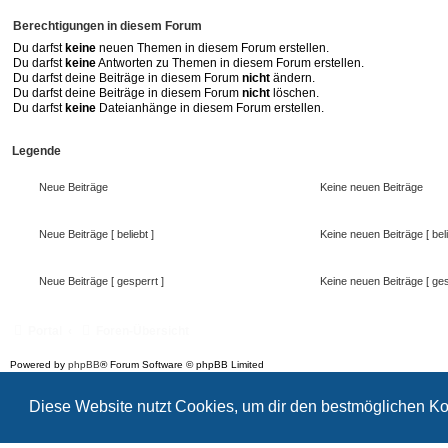
Berechtigungen in diesem Forum
Du darfst
keine
neuen Themen in diesem Forum erstellen.
Du darfst
keine
Antworten zu Themen in diesem Forum erstellen.
Du darfst deine Beiträge in diesem Forum
nicht
ändern.
Du darfst deine Beiträge in diesem Forum
nicht
löschen.
Du darfst
keine
Dateianhänge in diesem Forum erstellen.
Legende
Neue Beiträge
Keine neuen Beiträge
Neue Beiträge [ beliebt ]
Keine neuen Beiträge [ beli
Neue Beiträge [ gesperrt ]
Keine neuen Beiträge [ ges
Portal
Foren-Übersicht
Powered by
phpBB
® Forum Software © phpBB Limited
Deutsche Übersetzung durch
phpBB.de
Style: Black-Silver-Split by Joyce&Luna
phpBB-Style-Design
Diese Website nutzt Cookies, um dir den bestmöglichen Ko
Datenschutz
|
Nutzungsbedingungen