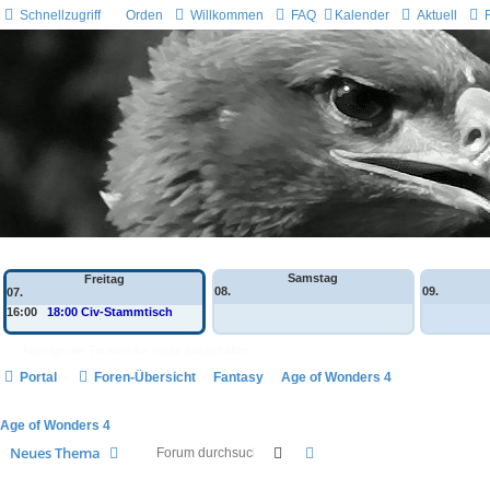
Schnellzugriff
Orden
Willkommen
FAQ
Kalender
Aktuell
Wochen-Übersicht
Samstag
Freitag
08.
09.
07.
16:00
18:00 Civ-Stammtisch
Anzeige der Termine für heute ausschalten
Portal
Foren-Übersicht
Fantasy
Age of Wonders 4
Age of Wonders 4
Suche
Erweiterte Suche
Neues Thema