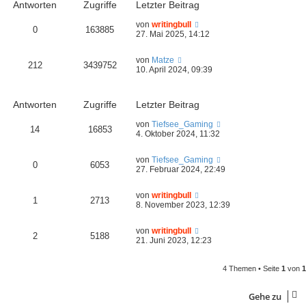
Antworten
Zugriffe
Letzter Beitrag
von
writingbull
0
163885
27. Mai 2025, 14:12
von
Matze
212
3439752
10. April 2024, 09:39
Antworten
Zugriffe
Letzter Beitrag
von
Tiefsee_Gaming
14
16853
4. Oktober 2024, 11:32
von
Tiefsee_Gaming
0
6053
27. Februar 2024, 22:49
von
writingbull
1
2713
8. November 2023, 12:39
von
writingbull
2
5188
21. Juni 2023, 12:23
4 Themen • Seite
1
von
1
Gehe zu