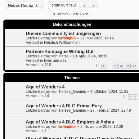
Suche
Erweiterte Suche
Neues Thema
4 Themen • Seite
1
von
1
Bekanntmachungen
Unsere Community ist umgezogen
Letzter Beitrag von
writingbull
«
27. Mai 2025, 14:12
Verfasst in
Herzlich Willkommen
Patreon-Kampagne Writing Bull
Letzter Beitrag von
Matze
«
10. April 2024, 09:39
Verfasst in
Dies und das
Antworten:
212
1
19
20
21
22
…
Themen
Age of Wonders 4
Letzter Beitrag von
Tiefsee_Gaming
«
4. Oktober 2024, 11:32
Antworten:
14
1
2
Age of Wonders 4 DLC Primal Fury
Letzter Beitrag von
Tiefsee_Gaming
«
27. Februar 2024, 22:49
Age of Wonders 4 DLC Empires & Ashes
Letzter Beitrag von
writingbull
«
8. November 2023, 12:39
Antworten:
1
[Age of Wonders 4] DLC Dragon Dawn & Wyvern