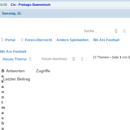
16:00
Civ - Freitags-Stammtisch
Samstag, 15.
Anzeige der Termine für heute ausschalten
Suche
E
Portal
Foren-Übersicht
Andere Spielwelten
We Are Football
We Are Football
13 Themen • Seite
1
von
1
Suche
Erweiterte Suche
Neues Thema
B
Antworten
Zugriffe
e
Letzter Beitrag
k
a
n
n
t
m
a
c
h
u