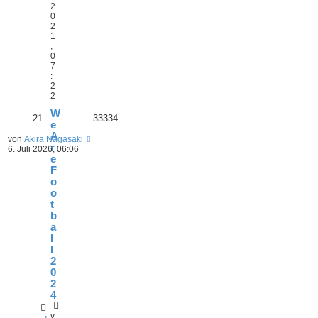
2
0
2
1
,
0
7
:
2
2
W
21
33334
e
A
von
Akira Nagasaki
r
6. Juli 2026, 06:06
e
F
o
o
t
b
a
l
l
2
0
2
4
v