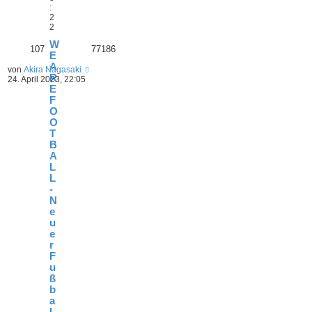
:
2
2
W
107
77186
E
A
von
Akira Nagasaki
R
24. April 2023, 22:05
E
F
O
O
T
B
A
L
L
-
N
e
u
e
r
F
u
ß
b
a
l