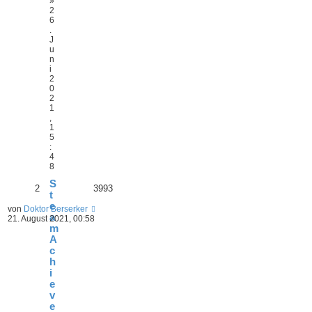
»
2
6
.
J
u
n
i
2
0
2
1
,
1
5
:
4
8
S
2
3993
t
e
von
Doktor Berserker
a
21. August 2021, 00:58
m
A
c
h
i
e
v
e