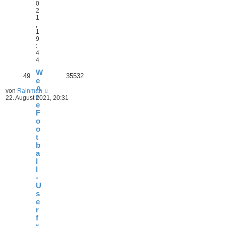
0
2
1
,
1
9
:
4
4
W
49
35532
e
A
von
Rainman
r
22. August 2021, 20:31
e
F
o
o
t
b
a
l
l
-
U
s
e
r
f
r