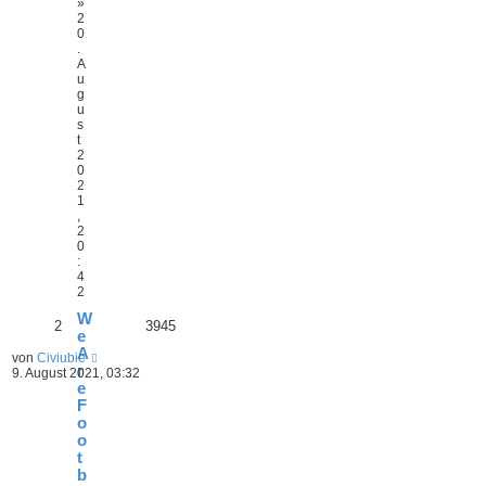
»
2
0
.
A
u
g
u
s
t
2
0
2
1
,
2
0
:
4
2
W
2
3945
e
A
von
Civiubie
r
9. August 2021, 03:32
e
F
o
o
t
b