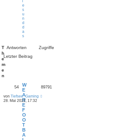
i
e
s
u
n
d
d
a
s
T
Antworten
Zugriffe
h
Letzter Beitrag
e
m
e
n
W
54
89791
E
A
von
Tiefsee_Gaming
R
28. Mai 2022, 17:32
E
F
O
O
T
B
A
L