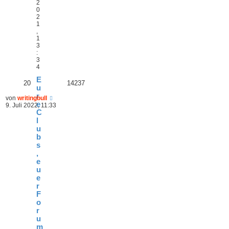
2
0
2
1
,
1
3
:
3
4
E
20
14237
u
r
von
writingbull
e
9. Juli 2022, 11:33
C
l
u
b
s
,
e
u
e
r
F
o
r
u
m