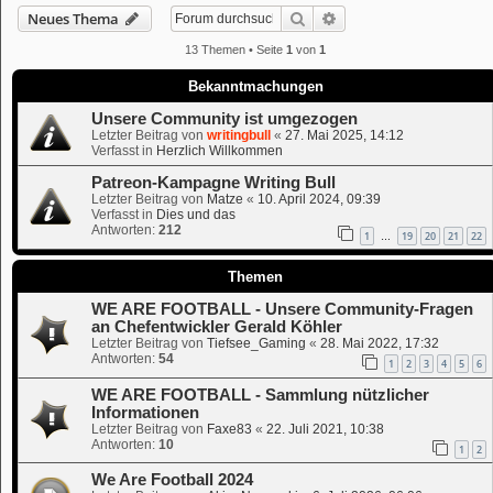
Suche
Erweiterte Suche
Neues Thema
13 Themen • Seite
1
von
1
Bekanntmachungen
Unsere Community ist umgezogen
Letzter Beitrag von
writingbull
«
27. Mai 2025, 14:12
Verfasst in
Herzlich Willkommen
Patreon-Kampagne Writing Bull
Letzter Beitrag von
Matze
«
10. April 2024, 09:39
Verfasst in
Dies und das
Antworten:
212
1
19
20
21
22
…
Themen
WE ARE FOOTBALL - Unsere Community-Fragen
an Chefentwickler Gerald Köhler
Letzter Beitrag von
Tiefsee_Gaming
«
28. Mai 2022, 17:32
Antworten:
54
1
2
3
4
5
6
WE ARE FOOTBALL - Sammlung nützlicher
Informationen
Letzter Beitrag von
Faxe83
«
22. Juli 2021, 10:38
Antworten:
10
1
2
We Are Football 2024