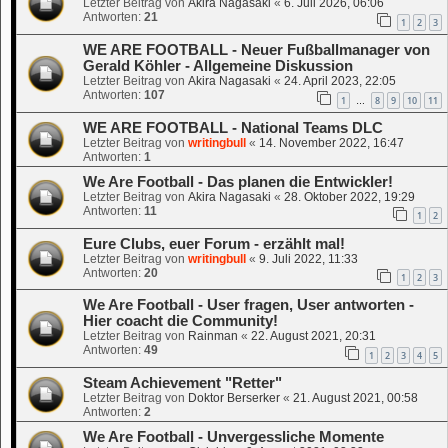
Letzter Beitrag von
Akira Nagasaki
«
6. Juli 2026, 06:06
Antworten:
21
1
2
3
WE ARE FOOTBALL - Neuer Fußballmanager von
Gerald Köhler - Allgemeine Diskussion
Letzter Beitrag von
Akira Nagasaki
«
24. April 2023, 22:05
Antworten:
107
1
8
9
10
11
…
WE ARE FOOTBALL - National Teams DLC
Letzter Beitrag von
writingbull
«
14. November 2022, 16:47
Antworten:
1
We Are Football - Das planen die Entwickler!
Letzter Beitrag von
Akira Nagasaki
«
28. Oktober 2022, 19:29
Antworten:
11
1
2
Eure Clubs, euer Forum - erzählt mal!
Letzter Beitrag von
writingbull
«
9. Juli 2022, 11:33
Antworten:
20
1
2
3
We Are Football - User fragen, User antworten -
Hier coacht die Community!
Letzter Beitrag von
Rainman
«
22. August 2021, 20:31
Antworten:
49
1
2
3
4
5
Steam Achievement "Retter"
Letzter Beitrag von
Doktor Berserker
«
21. August 2021, 00:58
Antworten:
2
We Are Football - Unvergessliche Momente