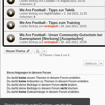
Letzter Beitrag von
Civiubie
«
9. August 2021, 03:32
Antworten:
2
We Are Football - Tipps zur Taktik
Letzter Beitrag von
NightVValker
«
3. Juli 2021, 11:25
Antworten:
6
We Are Football - Tipps zum Training
Letzter Beitrag von
writingbull
«
26. Juni 2021, 16:01
We Are Football - Unser Community-Gutschein bei
Gamesplanet [Werbung] [Ausgelaufen]
Letzter Beitrag von
writingbull
«
26. Juni 2021, 15:55
Neues Thema
13 Themen • Seite
1
von
1
Gehe zu
Berechtigungen in diesem Forum
Du darfst
keine
neuen Themen in diesem Forum erstellen.
Du darfst
keine
Antworten zu Themen in diesem Forum erstellen.
Du darfst deine Beiträge in diesem Forum
nicht
ändern.
Du darfst deine Beiträge in diesem Forum
nicht
löschen.
Du darfst
keine
Dateianhänge in diesem Forum erstellen.
Powered by
phpBB
® Forum Software © phpBB Limited
Deutsche Übersetzung durch
phpBB.de