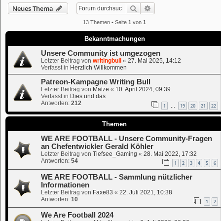
Suche
Erweiterte Suche
Neues Thema
13 Themen • Seite
1
von
1
Bekanntmachungen
Unsere Community ist umgezogen
Letzter Beitrag von
writingbull
«
27. Mai 2025, 14:12
Verfasst in
Herzlich Willkommen
Patreon-Kampagne Writing Bull
Letzter Beitrag von
Matze
«
10. April 2024, 09:39
Verfasst in
Dies und das
Antworten:
212
1
19
20
21
22
…
Themen
WE ARE FOOTBALL - Unsere Community-Fragen
an Chefentwickler Gerald Köhler
Letzter Beitrag von
Tiefsee_Gaming
«
28. Mai 2022, 17:32
Antworten:
54
1
2
3
4
5
6
WE ARE FOOTBALL - Sammlung nützlicher
Informationen
Letzter Beitrag von
Faxe83
«
22. Juli 2021, 10:38
Antworten:
10
1
2
We Are Football 2024