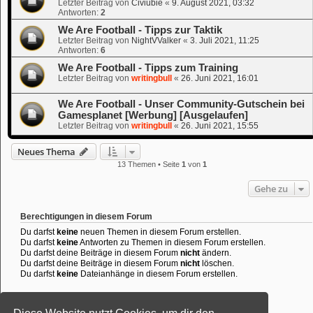
Letzter Beitrag von
Civiubie
«
9. August 2021, 03:32
Antworten:
2
We Are Football - Tipps zur Taktik
Letzter Beitrag von
NightVValker
«
3. Juli 2021, 11:25
Antworten:
6
We Are Football - Tipps zum Training
Letzter Beitrag von
writingbull
«
26. Juni 2021, 16:01
We Are Football - Unser Community-Gutschein bei
Gamesplanet [Werbung] [Ausgelaufen]
Letzter Beitrag von
writingbull
«
26. Juni 2021, 15:55
Neues Thema
13 Themen • Seite
1
von
1
Gehe zu
Berechtigungen in diesem Forum
Du darfst
keine
neuen Themen in diesem Forum erstellen.
Du darfst
keine
Antworten zu Themen in diesem Forum erstellen.
Du darfst deine Beiträge in diesem Forum
nicht
ändern.
Du darfst deine Beiträge in diesem Forum
nicht
löschen.
Du darfst
keine
Dateianhänge in diesem Forum erstellen.
Powered by
phpBB
® Forum Software © phpBB Limited
Deutsche Übersetzung durch
phpBB.de