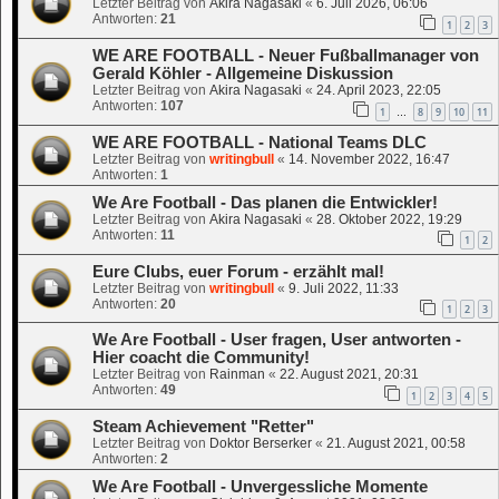
Letzter Beitrag von
Akira Nagasaki
«
6. Juli 2026, 06:06
Antworten:
21
1
2
3
WE ARE FOOTBALL - Neuer Fußballmanager von
Gerald Köhler - Allgemeine Diskussion
Letzter Beitrag von
Akira Nagasaki
«
24. April 2023, 22:05
Antworten:
107
1
8
9
10
11
…
WE ARE FOOTBALL - National Teams DLC
Letzter Beitrag von
writingbull
«
14. November 2022, 16:47
Antworten:
1
We Are Football - Das planen die Entwickler!
Letzter Beitrag von
Akira Nagasaki
«
28. Oktober 2022, 19:29
Antworten:
11
1
2
Eure Clubs, euer Forum - erzählt mal!
Letzter Beitrag von
writingbull
«
9. Juli 2022, 11:33
Antworten:
20
1
2
3
We Are Football - User fragen, User antworten -
Hier coacht die Community!
Letzter Beitrag von
Rainman
«
22. August 2021, 20:31
Antworten:
49
1
2
3
4
5
Steam Achievement "Retter"
Letzter Beitrag von
Doktor Berserker
«
21. August 2021, 00:58
Antworten:
2
We Are Football - Unvergessliche Momente