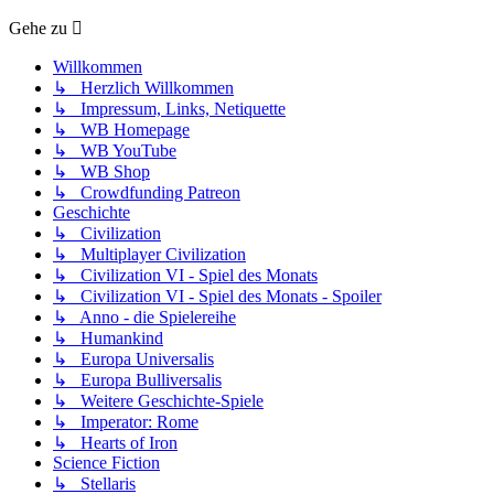
Gehe zu
Willkommen
↳ Herzlich Willkommen
↳ Impressum, Links, Netiquette
↳ WB Homepage
↳ WB YouTube
↳ WB Shop
↳ Crowdfunding Patreon
Geschichte
↳ Civilization
↳ Multiplayer Civilization
↳ Civilization VI - Spiel des Monats
↳ Civilization VI - Spiel des Monats - Spoiler
↳ Anno - die Spielereihe
↳ Humankind
↳ Europa Universalis
↳ Europa Bulliversalis
↳ Weitere Geschichte-Spiele
↳ Imperator: Rome
↳ Hearts of Iron
Science Fiction
↳ Stellaris