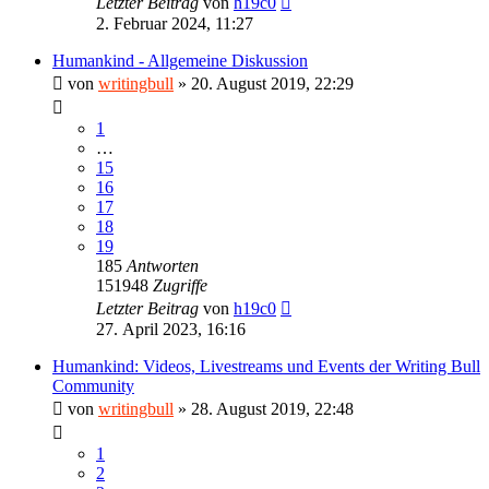
Letzter Beitrag
von
h19c0
2. Februar 2024, 11:27
Humankind - Allgemeine Diskussion
von
writingbull
»
20. August 2019, 22:29
1
…
15
16
17
18
19
185
Antworten
151948
Zugriffe
Letzter Beitrag
von
h19c0
27. April 2023, 16:16
Humankind: Videos, Livestreams und Events der Writing Bull
Community
von
writingbull
»
28. August 2019, 22:48
1
2