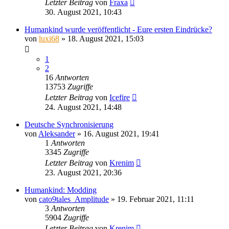
Letzter Beitrag
von
Fraxa
30. August 2021, 10:43
Humankind wurde veröffentlicht - Eure ersten Eindrücke?
von
luxi68
»
18. August 2021, 15:03
1
2
16
Antworten
13753
Zugriffe
Letzter Beitrag
von
Icefire
24. August 2021, 14:48
Deutsche Synchronisierung
von
Aleksander
»
16. August 2021, 19:41
1
Antworten
3345
Zugriffe
Letzter Beitrag
von
Krenim
23. August 2021, 20:36
Humankind: Modding
von
cato9tales_Amplitude
»
19. Februar 2021, 11:11
3
Antworten
5904
Zugriffe
Letzter Beitrag
von
Krenim