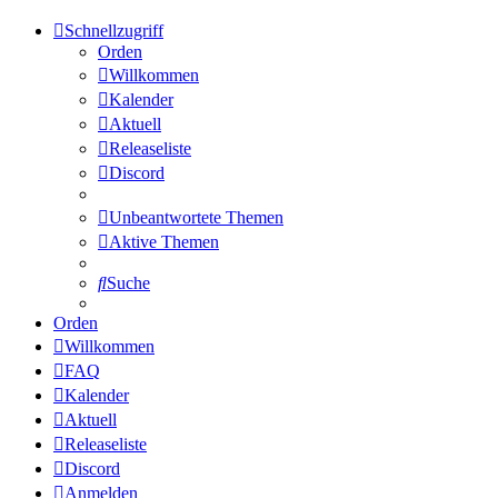
Schnellzugriff
Orden
Willkommen
Kalender
Aktuell
Releaseliste
Discord
Unbeantwortete Themen
Aktive Themen
Suche
Orden
Willkommen
FAQ
Kalender
Aktuell
Releaseliste
Discord
Anmelden