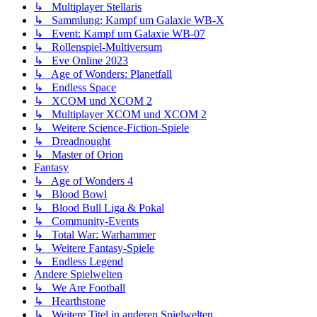
↳ Multiplayer Stellaris
↳ Sammlung: Kampf um Galaxie WB-X
↳ Event: Kampf um Galaxie WB-07
↳ Rollenspiel-Multiversum
↳ Eve Online 2023
↳ Age of Wonders: Planetfall
↳ Endless Space
↳ XCOM und XCOM 2
↳ Multiplayer XCOM und XCOM 2
↳ Weitere Science-Fiction-Spiele
↳ Dreadnought
↳ Master of Orion
Fantasy
↳ Age of Wonders 4
↳ Blood Bowl
↳ Blood Bull Liga & Pokal
↳ Community-Events
↳ Total War: Warhammer
↳ Weitere Fantasy-Spiele
↳ Endless Legend
Andere Spielwelten
↳ We Are Football
↳ Hearthstone
↳ Weitere Titel in anderen Spielwelten