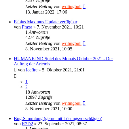
3237
Zugriffe
Letzter Beitrag
von
writingbull
13. Januar 2022, 17:06
Fabius Maximus Update verfügbar
von
Fraxa
»
7. November 2021, 10:21
1
Antworten
4274
Zugriffe
Letzter Beitrag
von
writingbull
8. November 2021, 10:05
HUMANKIND Spiel des Monats Oktober 2021 - Der
Auftrag der Artemis
von
Icefire
»
5. Oktober 2021, 21:01
1
2
18
Antworten
12897
Zugriffe
Letzter Beitrag
von
writingbull
8. November 2021, 10:00
Bug-Sammlung (gerne mit Lösungsvorschlägen)
von
R2D2
»
23. September 2021, 08:37
1
Antworten