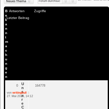
Suche
Erweiterte Suche
Neues Thema
B
Antworten
Zugriffe
e
Letzter Beitrag
k
a
n
n
t
m
a
c
h
u
n
g
e
n
U
0
164778
n
s
von
writingbull
e
27. Mai 2025, 14:12
r
e
C