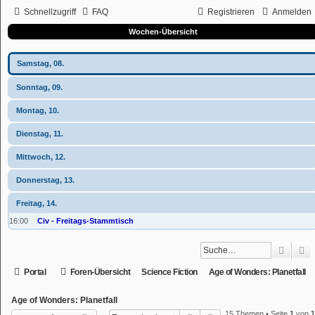
Schnellzugriff
FAQ
Registrieren
Anmelden
Wochen-Übersicht
Samstag, 08.
Sonntag, 09.
Montag, 10.
Dienstag, 11.
Mittwoch, 12.
Donnerstag, 13.
Freitag, 14.
16:00
Civ - Freitags-Stammtisch
Suche
E
Portal
Foren-Übersicht
Science Fiction
Age of Wonders: Planetfall
Age of Wonders: Planetfall
15 Themen • Seite
1
von