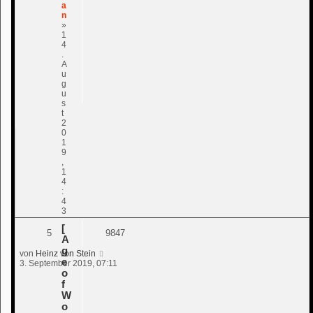
a
n
»
1
4
.
A
u
g
u
s
t
2
0
1
9
,
1
4
:
4
3
[
5
9847
A
g
von
Heinz von Stein
e
3. September 2019, 07:11
o
f
W
o