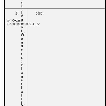
5
1
[
5
9989
A
g
von
Cetun
e
9. September 2019, 11:22
o
f
W
o
n
d
e
r
s
:
P
l
a
n
e
t
f
a
l
l
]