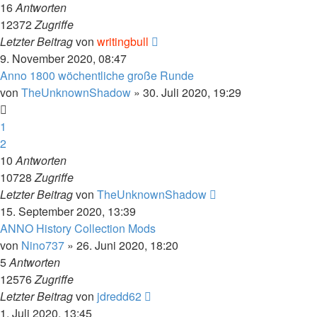
16
Antworten
12372
Zugriffe
Letzter Beitrag
von
writingbull
9. November 2020, 08:47
Anno 1800 wöchentliche große Runde
von
TheUnknownShadow
»
30. Juli 2020, 19:29
1
2
10
Antworten
10728
Zugriffe
Letzter Beitrag
von
TheUnknownShadow
15. September 2020, 13:39
ANNO History Collection Mods
von
Nino737
»
26. Juni 2020, 18:20
5
Antworten
12576
Zugriffe
Letzter Beitrag
von
jdredd62
1. Juli 2020, 13:45