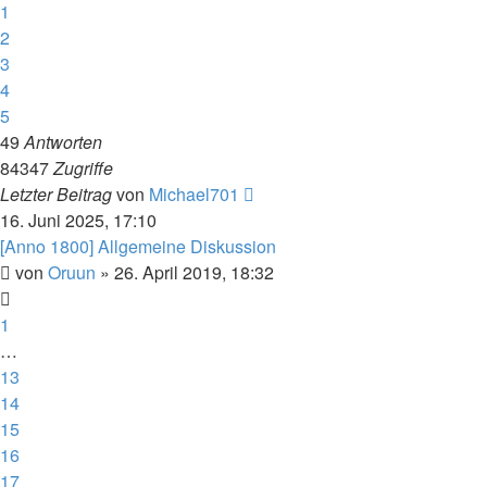
1
2
3
4
5
49
Antworten
84347
Zugriffe
Letzter Beitrag
von
Michael701
16. Juni 2025, 17:10
[Anno 1800] Allgemeine Diskussion
von
Oruun
»
26. April 2019, 18:32
1
…
13
14
15
16
17