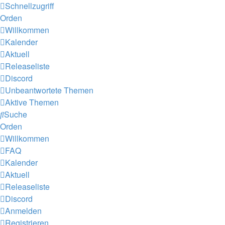
Schnellzugriff
Orden
Willkommen
Kalender
Aktuell
Releaseliste
Discord
Unbeantwortete Themen
Aktive Themen
Suche
Orden
Willkommen
FAQ
Kalender
Aktuell
Releaseliste
Discord
Anmelden
Registrieren