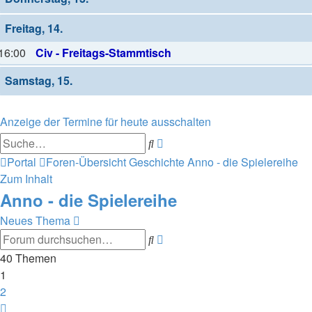
Freitag, 14.
16:00
Civ - Freitags-Stammtisch
Samstag, 15.
Anzeige der Termine für heute ausschalten
Erweiterte
Suche
Suche
Portal
Foren-Übersicht
Geschichte
Anno - die Spielereihe
Zum Inhalt
Anno - die Spielereihe
Neues Thema
Erweiterte
Suche
Suche
40 Themen
1
2
Nächste