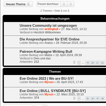
Suche
Erweiterte Suche
Neues Thema
2 Themen • Seite
1
von
1
Bekanntmachungen
Unsere Community ist umgezogen
Letzter Beitrag von
writingbull
«
27. Mai 2025, 14:12
Verfasst in
Herzlich Willkommen
Die Ansprechpartner für EVE Online
Letzter Beitrag von
Araius
«
28. Februar 2019, 20:28
Patreon-Kampagne Writing Bull
Letzter Beitrag von
Matze
«
10. April 2024, 09:39
Verfasst in
Dies und das
Antworten:
212
1
19
20
21
22
…
Themen
Eve Online 2023 | We are BU-SY!
Letzter Beitrag von
Myxan
«
26. April 2023, 17:43
Eve Online | BULL SYNDIKATE [BU-SY]
Letzter Beitrag von
Myxan
«
22. März 2025, 10:10
Antworten:
374
1
35
36
37
38
…