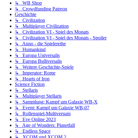
↳ WB Shop
↳ Crowdfunding Patreon
Geschichte
↳ Civilization
↳ Multiplayer Civilization
↳ Civilization VI - Spiel des Monats
↳ Civilization VI - Spiel des Monats - Spoiler
↳ Anno - die Spielereihe
↳ Humankind
↳ Europa Universalis
↳ Europa Bulliversalis
↳ Weitere Geschichte-Spiele
↳ Imperator: Rome
↳ Hearts of Iron
Science Fiction
↳ Stellaris
↳ Multiplayer Stellaris
↳ Sammlung: Kampf um Galaxie WB-X
↳ Event: Kampf um Galaxie WB-07
↳ Rollenspiel-Multiversum
↳ Eve Online 2023
↳ Age of Wonders: Planetfall
↳ Endless Space
↳ XCOM und XCOM 2