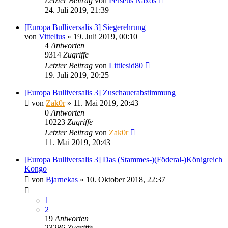
Letzter Beitrag
von
Perseus Naxos
24. Juli 2019, 21:39
[Europa Bulliversalis 3] Siegerehrung
von
Vittelius
»
19. Juli 2019, 00:10
4
Antworten
9314
Zugriffe
Letzter Beitrag
von
Littlesid80
19. Juli 2019, 20:25
[Europa Bulliversalis 3] Zuschauerabstimmung
von
Zak0r
»
11. Mai 2019, 20:43
0
Antworten
10223
Zugriffe
Letzter Beitrag
von
Zak0r
11. Mai 2019, 20:43
[Europa Bulliversalis 3] Das (Stammes-)(Föderal-)Königreich
Kongo
von
Bjarnekas
»
10. Oktober 2018, 22:37
1
2
19
Antworten
23286
Zugriffe