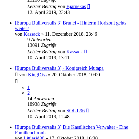
Letzter Beitrag
von
Bjarnekas
12. April 2019, 23:43
[Europa Bulliversalis 3] Brunei - Hinterm Horizont gehts
weiter?
von
Kassack
»
11. Dezember 2018, 23:46
9
Antworten
13091
Zugriffe
Letzter Beitrag
von
Kassack
10. April 2019, 13:11
[Europa Bulliversalis 3] - Königreich Mutapa
von
KingDiss
»
20. Oktober 2018, 10:00
1
2
14
Antworten
18938
Zugriffe
Letzter Beitrag
von
SOUL96
10. April 2019, 11:48
[Europa Bulliversalis 3] Die Kastilischen Verwalter - Eine
Familienchronik
von
Littlesid80
»
17. Oktober 2018, 16:30