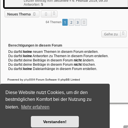
Letzter Beitrag von
Seconfire
«
6. Februar 2019, 09:35
Antworten:
5
Neues Thema
1
2
3
Nächste
64 Themen
Gehe zu
Berechtigungen in diesem Forum
Du darfst
keine
neuen Themen in diesem Forum erstellen.
Du darfst
keine
Antworten zu Themen in diesem Forum erstellen.
Du darfst deine Beiträge in diesem Forum
nicht
ändern.
Du darfst deine Beiträge in diesem Forum
nicht
löschen.
Du darfst
keine
Dateianhänge in diesem Forum erstellen.
Powered by
phpBB
® Forum Software © phpBB Limited
Deutsche Übersetzung durch
phpBB.de
Style: Black-Silver-Split by Joyce&Luna
phpBB-Style-Design
Diese Website nutzt Cookies, um dir den
Datenschutz
|
Nutzungsbedingungen
bestmöglichen Komfort bei der Nutzung zu
bieten.
Mehr erfahren
Verstanden!