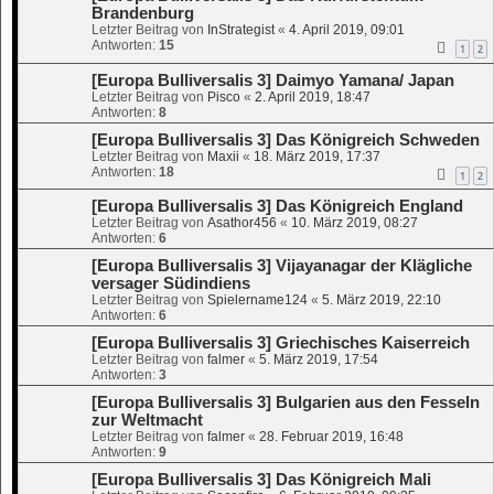
Brandenburg
Letzter Beitrag von
InStrategist
«
4. April 2019, 09:01
Antworten:
15
1
2
[Europa Bulliversalis 3] Daimyo Yamana/ Japan
Letzter Beitrag von
Pisco
«
2. April 2019, 18:47
Antworten:
8
[Europa Bulliversalis 3] Das Königreich Schweden
Letzter Beitrag von
Maxii
«
18. März 2019, 17:37
Antworten:
18
1
2
[Europa Bulliversalis 3] Das Königreich England
Letzter Beitrag von
Asathor456
«
10. März 2019, 08:27
Antworten:
6
[Europa Bulliversalis 3] Vijayanagar der Klägliche
versager Südindiens
Letzter Beitrag von
Spielername124
«
5. März 2019, 22:10
Antworten:
6
[Europa Bulliversalis 3] Griechisches Kaiserreich
Letzter Beitrag von
falmer
«
5. März 2019, 17:54
Antworten:
3
[Europa Bulliversalis 3] Bulgarien aus den Fesseln
zur Weltmacht
Letzter Beitrag von
falmer
«
28. Februar 2019, 16:48
Antworten:
9
[Europa Bulliversalis 3] Das Königreich Mali