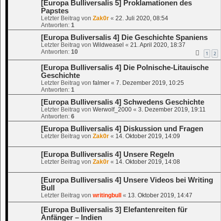
[Europa Bulliversalis 5] Proklamationen des
Papstes
Letzter Beitrag von
Zak0r
«
22. Juli 2020, 08:54
Antworten:
1
[Europa Buliversalis 4] Die Geschichte Spaniens
Letzter Beitrag von
Wildweasel
«
21. April 2020, 18:37
Antworten:
10
1
2
[Europa Bulliversalis 4] Die Polnische-Litauische
Geschichte
Letzter Beitrag von
falmer
«
7. Dezember 2019, 10:25
Antworten:
1
[Europa Bulliversalis 4] Schwedens Geschichte
Letzter Beitrag von
Werwolf_2000
«
3. Dezember 2019, 19:11
Antworten:
6
[Europa Bulliversalis 4] Diskussion und Fragen
Letzter Beitrag von
Zak0r
«
14. Oktober 2019, 14:09
[Europa Bulliversalis 4] Unsere Regeln
Letzter Beitrag von
Zak0r
«
14. Oktober 2019, 14:08
[Europa Bulliversalis 4] Unsere Videos bei Writing
Bull
Letzter Beitrag von
writingbull
«
13. Oktober 2019, 14:47
[Europa Bulliversalis 3] Elefantenreiten für
Anfänger – Indien