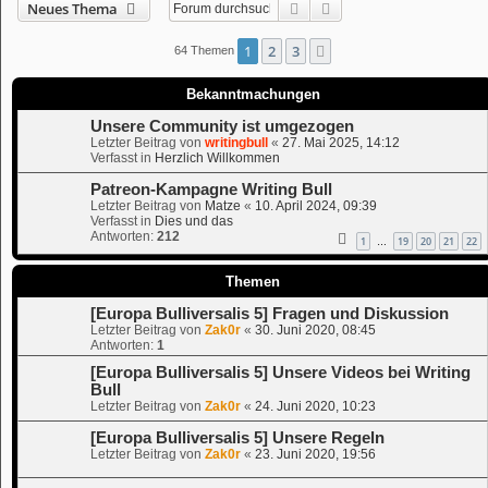
Suche
Erweiterte Suche
Neues Thema
1
2
3
Nächste
64 Themen
Bekanntmachungen
Unsere Community ist umgezogen
Letzter Beitrag von
writingbull
«
27. Mai 2025, 14:12
Verfasst in
Herzlich Willkommen
Patreon-Kampagne Writing Bull
Letzter Beitrag von
Matze
«
10. April 2024, 09:39
Verfasst in
Dies und das
Antworten:
212
1
19
20
21
22
…
Themen
[Europa Bulliversalis 5] Fragen und Diskussion
Letzter Beitrag von
Zak0r
«
30. Juni 2020, 08:45
Antworten:
1
[Europa Bulliversalis 5] Unsere Videos bei Writing
Bull
Letzter Beitrag von
Zak0r
«
24. Juni 2020, 10:23
[Europa Bulliversalis 5] Unsere Regeln
Letzter Beitrag von
Zak0r
«
23. Juni 2020, 19:56