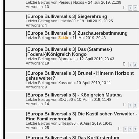
Letzter Beitrag von
Perseus Naxos
«
24. Juli 2019, 21:39
Antworten:
13
1
2
[Europa Bulliversalis 3] Siegerehrung
Letzter Beitrag von
Littlesid80
«
19. Juli 2019, 20:25
Antworten:
4
[Europa Bulliversalis 3] Zuschauerabstimmung
Letzter Beitrag von
Zak0r
«
11. Mai 2019, 20:43
[Europa Bulliversalis 3] Das (Stammes-)
(Föderal-)Königreich Kongo
Letzter Beitrag von
Bjarnekas
«
12. April 2019, 23:43
Antworten:
19
1
2
[Europa Bulliversalis 3] Brunei - Hinterm Horizont
gehts weiter?
Letzter Beitrag von
Kassack
«
10. April 2019, 13:11
Antworten:
9
[Europa Bulliversalis 3] - Königreich Mutapa
Letzter Beitrag von
SOUL96
«
10. April 2019, 11:48
Antworten:
14
1
2
[Europa Bulliversalis 3] Die Kastilischen Verwalter -
Eine Familienchronik
Letzter Beitrag von
Littlesid80
«
9. April 2019, 19:41
Antworten:
25
1
2
3
[Europa Bulliversalis 3] Das Kurfürstentum