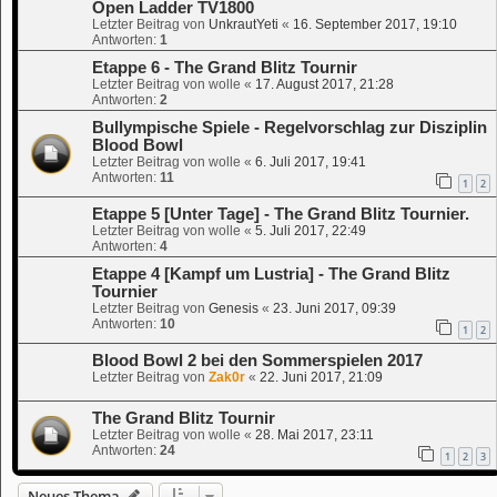
Open Ladder TV1800
Letzter Beitrag von
UnkrautYeti
«
16. September 2017, 19:10
Antworten:
1
Etappe 6 - The Grand Blitz Tournir
Letzter Beitrag von
wolle
«
17. August 2017, 21:28
Antworten:
2
Bullympische Spiele - Regelvorschlag zur Disziplin
Blood Bowl
Letzter Beitrag von
wolle
«
6. Juli 2017, 19:41
Antworten:
11
1
2
Etappe 5 [Unter Tage] - The Grand Blitz Tournier.
Letzter Beitrag von
wolle
«
5. Juli 2017, 22:49
Antworten:
4
Etappe 4 [Kampf um Lustria] - The Grand Blitz
Tournier
Letzter Beitrag von
Genesis
«
23. Juni 2017, 09:39
Antworten:
10
1
2
Blood Bowl 2 bei den Sommerspielen 2017
Letzter Beitrag von
Zak0r
«
22. Juni 2017, 21:09
The Grand Blitz Tournir
Letzter Beitrag von
wolle
«
28. Mai 2017, 23:11
Antworten:
24
1
2
3
Neues Thema