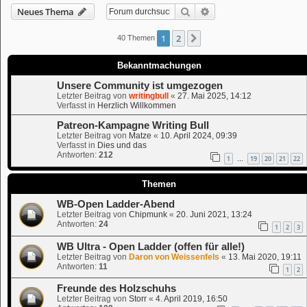
Suche
Erweiterte Suche
Neues Thema
1
2
Nächste
40 Themen
Bekanntmachungen
Unsere Community ist umgezogen
Letzter Beitrag von
writingbull
«
27. Mai 2025, 14:12
Verfasst in
Herzlich Willkommen
Patreon-Kampagne Writing Bull
Letzter Beitrag von
Matze
«
10. April 2024, 09:39
Verfasst in
Dies und das
Antworten:
212
1
19
20
21
22
…
Themen
WB-Open Ladder-Abend
Letzter Beitrag von
Chipmunk
«
20. Juni 2021, 13:24
Antworten:
24
1
2
3
WB Ultra - Open Ladder (offen für alle!)
Letzter Beitrag von
Daron von Weissenfels
«
13. Mai 2020, 19:11
Antworten:
11
1
2
Freunde des Holzschuhs
Letzter Beitrag von
Storr
«
4. April 2019, 16:50