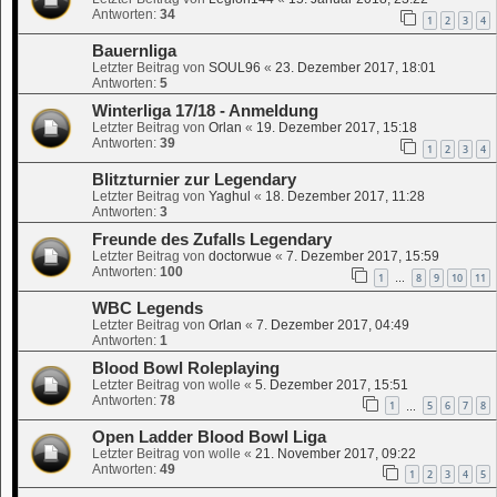
Antworten:
34
1
2
3
4
Bauernliga
Letzter Beitrag von
SOUL96
«
23. Dezember 2017, 18:01
Antworten:
5
Winterliga 17/18 - Anmeldung
Letzter Beitrag von
Orlan
«
19. Dezember 2017, 15:18
Antworten:
39
1
2
3
4
Blitzturnier zur Legendary
Letzter Beitrag von
Yaghul
«
18. Dezember 2017, 11:28
Antworten:
3
Freunde des Zufalls Legendary
Letzter Beitrag von
doctorwue
«
7. Dezember 2017, 15:59
Antworten:
100
1
8
9
10
11
…
WBC Legends
Letzter Beitrag von
Orlan
«
7. Dezember 2017, 04:49
Antworten:
1
Blood Bowl Roleplaying
Letzter Beitrag von
wolle
«
5. Dezember 2017, 15:51
Antworten:
78
1
5
6
7
8
…
Open Ladder Blood Bowl Liga
Letzter Beitrag von
wolle
«
21. November 2017, 09:22
Antworten:
49
1
2
3
4
5