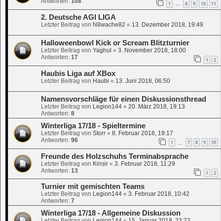
Antworten:
108
1
8
9
10
11
…
2. Deutsche AGI LIGA
Letzter Beitrag von
N8wache82
«
13. Dezember 2018, 19:49
Halloweenbowl Kick or Scream Blitzturnier
Letzter Beitrag von
Yaghul
«
3. November 2018, 18:00
Antworten:
17
1
2
Haubis Liga auf XBox
Letzter Beitrag von
Haubi
«
13. Juni 2018, 06:50
Namensvorschläge für einen Diskussionsthread
Letzter Beitrag von
Legion144
«
20. März 2018, 19:13
Antworten:
8
Winterliga 17/18 - Spieltermine
Letzter Beitrag von
Storr
«
8. Februar 2018, 19:17
Antworten:
96
1
7
8
9
10
…
Freunde des Holzschuhs Terminabsprache
Letzter Beitrag von
Kinsir
«
3. Februar 2018, 11:29
Antworten:
13
1
2
Turnier mit gemischten Teams
Letzter Beitrag von
Legion144
«
3. Februar 2018, 10:42
Antworten:
7
Winterliga 17/18 - Allgemeine Diskussion
Letzter Beitrag von
Legion144
«
15. Januar 2018, 23:22